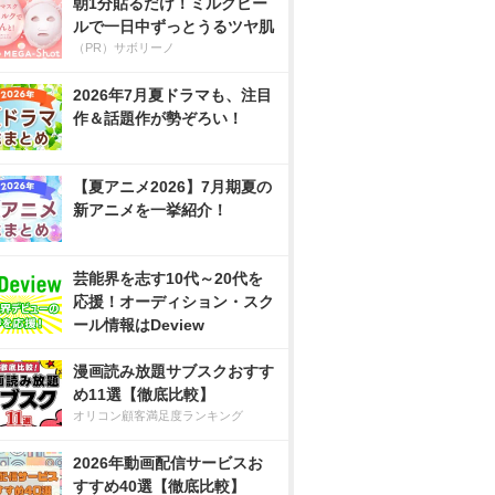
朝1分貼るだけ！ミルクピー
ルで一日中ずっとうるツヤ肌
（PR）サボリーノ
2026年7月夏ドラマも、注目
作＆話題作が勢ぞろい！
【夏アニメ2026】7月期夏の
新アニメを一挙紹介！
芸能界を志す10代～20代を
応援！オーディション・スク
ール情報はDeview
漫画読み放題サブスクおすす
め11選【徹底比較】
オリコン顧客満足度ランキング
2026年動画配信サービスお
すすめ40選【徹底比較】