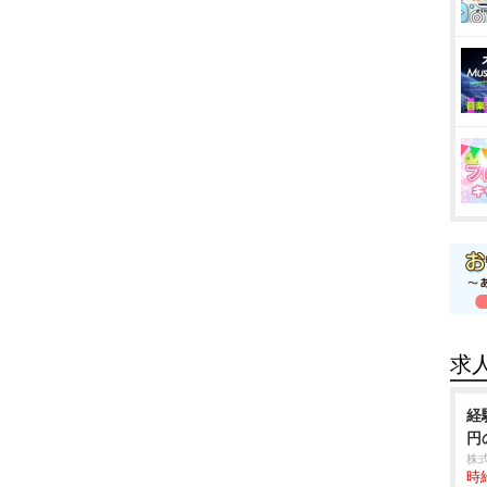
求
経
円
株
時給