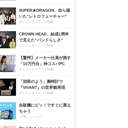
SUPER★DRAGON、自ら描
いた”レトロフューチャー”
オリコンタイアップ特集
CROWN HEAD、結成1周年
で見えた”バンドらしさ”
オリコンタイアップ特集
【驚愕】メーカー社員が推す
「10万円台」神コスパPC
オリコンタイアップ特集
「別班のよう」腕時計で
『VIVANT』の世界観再現
オリコンタイアップ特集
自販機にピッ！ですぐに買え
ちゃう
（PR）ジハンピ