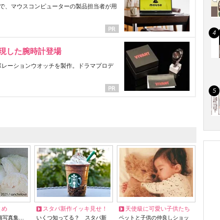
で、マウスコンピューターの製品担当者が用
表現した腕時計登場
ラボレーションウオッチを製作。ドラマプロデ
とめ
スタバ新作イッキ見せ！
天使級に可愛い子供たち
猫写真集…
いくつ知ってる？ スタバ新
ペットと子供の仲良しショッ