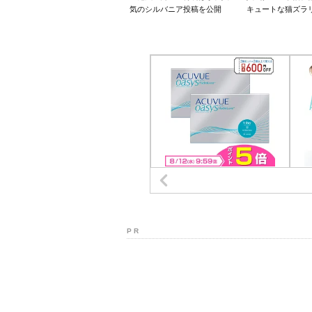
気のシルバニア投稿を公開
キュートな猫ズラ
P R