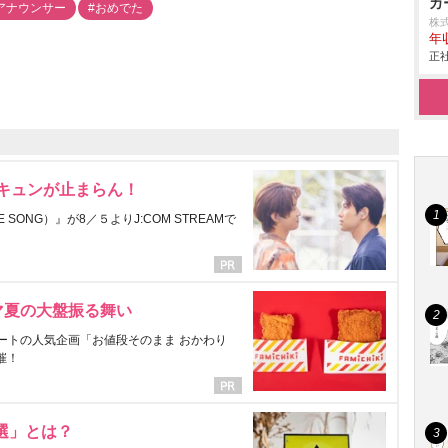
カ
アナウンサー
#おめでた
株
年
正社
にキュンが止まらん！
ONG）』が8／５よりJ:COM STREAMで
マ夏の大盤振る舞い
ートの人気企画「お値段そのまま おかわり
催！
選」とは？