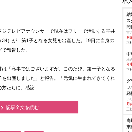
求
結
ス
間
ジテレビアナウンサーで現在はフリーで活動する平井
宮
月
（34）が、第1子となる女児を出産した。19日に自身の
正社
グで報告した。
中
株
年
は「私事ではございますが、このたび、第一子となる
正社
子を出産しました」と報告。「元気に生まれてきてくれ
グ
フ
たちに、感謝...
経
い
月給
記事全文を読む
正社
高
東