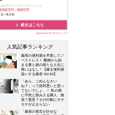
ー
式会社STIフードホールディングス
収500万円～650万円
員 / 東京都
続きはこちら
sponsored by 求人ボックス
人気記事ランキング
義母の便利屋を卒業してノ
ーストレス！ 離婚から始
まる妻と娘の新たな人生に
悔いはなし！【嫁を便利屋
扱いする義母 Vol.44】
「あら、ごめんなさい
ね？」って絶対悪いと思っ
てないでしょ…！ 私の畑
に平然と踏み入る隣人…無
視？悪意？その行動にモヤ
モヤが止まらない
「義母の発言が許せな