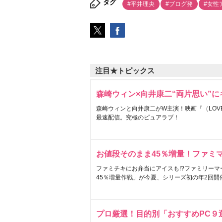
タグ
#平井理央
#ブログ発
#女性
注目★トピックス
森崎ウィン×向井康二“両片思い”
森崎ウィンと向井康二がW主演！映画『（LOVE S
最速配信。究極のピュアラブ！
お値段そのまま45％増量！ファミ
ファミチキにお弁当にアイスも!?ファミリーマ
45％増量作戦」が今夏、シリーズ初の年2回開
プロ厳選！目的別「おすすめPC９