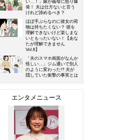
い…！」嫁が義母に怒り爆
発！ 夫は仕方ないと言う
けれど諦めるべき？
ほぼ手ぶらなのに彼女の荷
物は持ちたくない？ 彼を
理解できないけど楽しまな
いともったいない！【あな
たが理解できません
Vol.8】
「夫のスマホ画面がなんか
怪しい…」ジム通いで別人
のように変わった!? 夫が
隠していた衝撃の事実とは
エンタメニュース