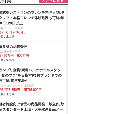
人特集
さらに見る
婚式場レストランのフレンチ料理人/調理
タッフ・本格フレンチ体験勤務も可能/年
休日120日以上
の森フランセス教会
給25万円～26万円
員 / 北海道
華食材の品質管理
式会社中華・高橋
収450万円～600万円
員 / 東京都
ランプリ金賞!焼鳥バルのホールスタッ
/“食のプロ”を目指す!複数ブランドでの
験可能/賞与年3回
ただきコッコちゃん 北1条店
34万6,350円～45万5,000円
員 / 北海道
齢者施設向け食品の商品開発・献立作成/
証スタンダード上場・大手水産食品メー