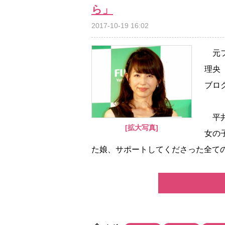
ら」
2017-10-19 16:02
元フ
理央
ブロ
平井
[拡大写真]
女の
た娘、サポートしてくださった全ての方