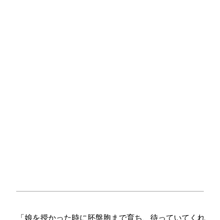
「娘を授かった時に胚盤胞まで育ち、待っていてくれ