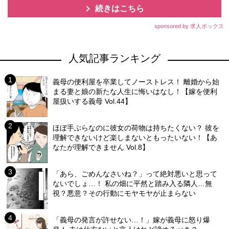
続きはこちら
sponsored by 求人ボックス
人気記事ランキング
義母の便利屋を卒業してノーストレス！ 離婚から始
まる妻と娘の新たな人生に悔いはなし！【嫁を便利
屋扱いする義母 Vol.44】
ほぼ手ぶらなのに彼女の荷物は持ちたくない？ 彼を
理解できないけど楽しまないともったいない！【あ
なたが理解できません Vol.8】
「あら、ごめんなさいね？」って絶対悪いと思って
ないでしょ…！ 私の畑に平然と踏み入る隣人…無
視？悪意？その行動にモヤモヤが止まらない
「義母の発言が許せない…！」嫁が義母に怒り爆