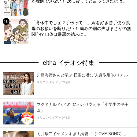
が理解できない！ 次に貸してと言ってきたのは…
「育休中でしょ？手伝って！」嫁を好き勝手使う義
母のお願いを断りたい！ 頼みの綱の夫はまさかの無
関心!? 自体は最悪の結末に…
eltha イチオシ特集
川島海荷さんと学ぶ 日常に潜む“人身取引”のリアル
オリコンタイアップ特集
マクドナルドが40年にわたり支える「小学生の甲子
園」
オリコンタイアップ特集
向井康二イケメンすぎ！純愛『（LOVE SONG）』