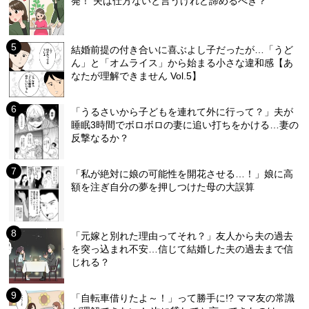
発！ 夫は仕方ないと言うけれど諦めるべき？
結婚前提の付き合いに喜ぶよし子だったが…「うど
ん」と「オムライス」から始まる小さな違和感【あ
なたが理解できません Vol.5】
「うるさいから子どもを連れて外に行って？」夫が
睡眠3時間でボロボロの妻に追い打ちをかける…妻の
反撃なるか？
「私が絶対に娘の可能性を開花させる…！」娘に高
額を注ぎ自分の夢を押しつけた母の大誤算
「元嫁と別れた理由ってそれ？」友人から夫の過去
を突っ込まれ不安…信じて結婚した夫の過去まで信
じれる？
「自転車借りたよ～！」って勝手に!? ママ友の常識