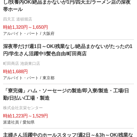
し/扶養内OK/絶品まかないが1円/四天王/ラーメン店の深夜
帯ホール
四天王 道頓堀店
時給1,320円～1,650円
アルバイト・パート / 大阪府
深夜帯だけ!週1日～OK/残業なし/絶品まかないがたったの1
円/学生さん活躍中!/髪色自由/町田商店
町田商店 池袋東口店
時給1,688円
アルバイト・パート / 東京都
「寮完備」ハム・ソーセージの製造/即入寮/製造・工場/日
勤/日払い/工場・製造
株式会社京栄センター
時給1,223円～1,529円
派遣社員 / 愛知県
主婦さん活躍中のホールスタッフ!週2日～&3h～OK/残業な