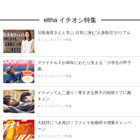
eltha イチオシ特集
川島海荷さんと学ぶ 日常に潜む“人身取引”のリアル
オリコンタイアップ特集
マクドナルドが40年にわたり支える「小学生の甲子
園」
オリコンタイアップ特集
イケメンてんこ盛り！尊すぎる男子の純情ラブに胸
キュン
オリコンタイアップ特集
大好評につき再び！ファミマ名物45％増量キャンペ
ーン
オリコンタイアップ特集