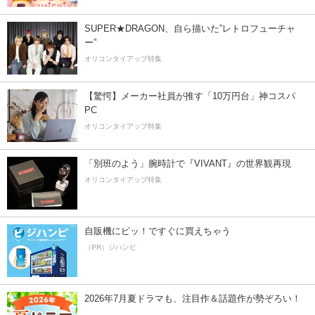
SUPER★DRAGON、自ら描いた”レトロフューチャ
ー”
オリコンタイアップ特集
【驚愕】メーカー社員が推す「10万円台」神コスパ
PC
オリコンタイアップ特集
「別班のよう」腕時計で『VIVANT』の世界観再現
オリコンタイアップ特集
自販機にピッ！ですぐに買えちゃう
（PR）ジハンピ
2026年7月夏ドラマも、注目作＆話題作が勢ぞろい！