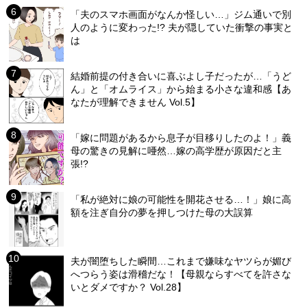
「夫のスマホ画面がなんか怪しい…」ジム通いで別
人のように変わった!? 夫が隠していた衝撃の事実と
は
結婚前提の付き合いに喜ぶよし子だったが…「うど
ん」と「オムライス」から始まる小さな違和感【あ
なたが理解できません Vol.5】
「嫁に問題があるから息子が目移りしたのよ！」義
母の驚きの見解に唖然…嫁の高学歴が原因だと主
張!?
「私が絶対に娘の可能性を開花させる…！」娘に高
額を注ぎ自分の夢を押しつけた母の大誤算
夫が闇堕ちした瞬間…これまで嫌味なヤツらが媚び
へつらう姿は滑稽だな！【母親ならすべてを許さな
いとダメですか？ Vol.28】