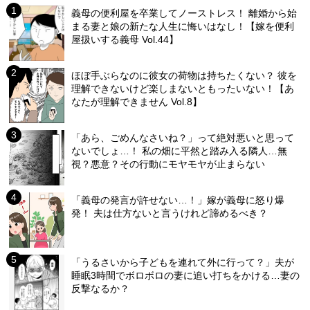
義母の便利屋を卒業してノーストレス！ 離婚から始
まる妻と娘の新たな人生に悔いはなし！【嫁を便利
屋扱いする義母 Vol.44】
ほぼ手ぶらなのに彼女の荷物は持ちたくない？ 彼を
理解できないけど楽しまないともったいない！【あ
なたが理解できません Vol.8】
「あら、ごめんなさいね？」って絶対悪いと思って
ないでしょ…！ 私の畑に平然と踏み入る隣人…無
視？悪意？その行動にモヤモヤが止まらない
「義母の発言が許せない…！」嫁が義母に怒り爆
発！ 夫は仕方ないと言うけれど諦めるべき？
「うるさいから子どもを連れて外に行って？」夫が
睡眠3時間でボロボロの妻に追い打ちをかける…妻の
反撃なるか？