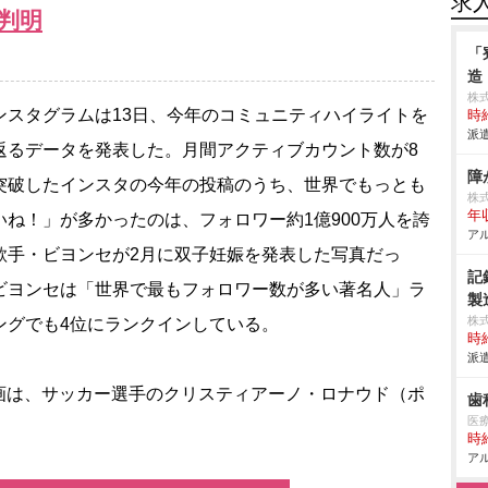
求
判明
「
造
株
スタグラムは13日、今年のコミュニティハイライトを
時給
派遣
返るデータを発表した。月間アクティブカウント数が8
障
突破したインスタの今年の投稿のうち、世界でもっとも
株
年
いね！」が多かったのは、フォロワー約1億900万人を誇
アル
歌手・ビヨンセが2月に双子妊娠を発表した写真だっ
記
ビヨンセは「世界で最もフォロワー数が多い著名人」ラ
製
株
ングでも4位にランクインしている。
時給
派遣
は、サッカー選手のクリスティアーノ・ロナウド（ポ
歯
医
時給
アル