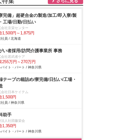
人特集
さらに見る
寮完備」超硬合金の製造/加工/即入寮/製
・工場/日勤/日払い
式会社京栄センター
1,500円～1,875円
社員 / 北海道
がい者採用/訪問介護事業所 事務
式会社若武者ケア
収255万円～270万円
バイト・パート / 神奈川県
録テープの箱詰め/寮完備/日払い/工場・
造
式会社日本ケイテム
1,500円
社員 / 神奈川県
科助手
療法人社団藤栄会
1,350円
バイト・パート / 神奈川県