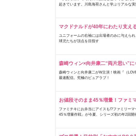
起きています。川島海荷さんと学ぶリアルな実
マクドナルドが40年にわたり支え
ユニフォームの右袖には出場者のみに与えられ
球児たちが頂点を目指す
森崎ウィン×向井康二“両片思い”
森崎ウィンと向井康二がW主演！映画『（LOVE S
最速配信。究極のピュアラブ！
お値段そのまま45％増量！ファミ
ファミチキにお弁当にアイスも!?ファミリーマ
45％増量作戦」が今夏、シリーズ初の年2回開