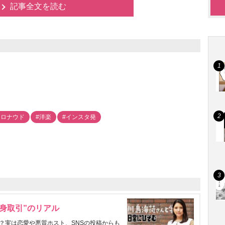
記事全文を読む
・ロナウド
#洋楽
#インスタ発
身取引”のリアル
？実は恋愛や悪質ホスト、SNSの投稿からも