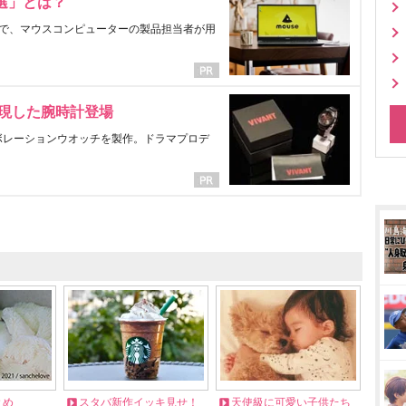
選」とは？
で、マウスコンピューターの製品担当者が用
表現した腕時計登場
ラボレーションウオッチを製作。ドラマプロデ
とめ
スタバ新作イッキ見せ！
天使級に可愛い子供たち