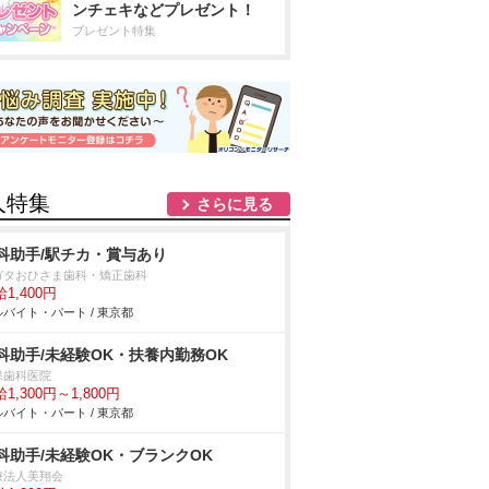
ンチェキなどプレゼント！
プレゼント特集
人特集
さらに見る
科助手/駅チカ・賞与あり
ガタおひさま歯科・矯正歯科
1,400円
バイト・パート / 東京都
科助手/未経験OK・扶養内勤務OK
保歯科医院
1,300円～1,800円
バイト・パート / 東京都
科助手/未経験OK・ブランクOK
療法人美翔会