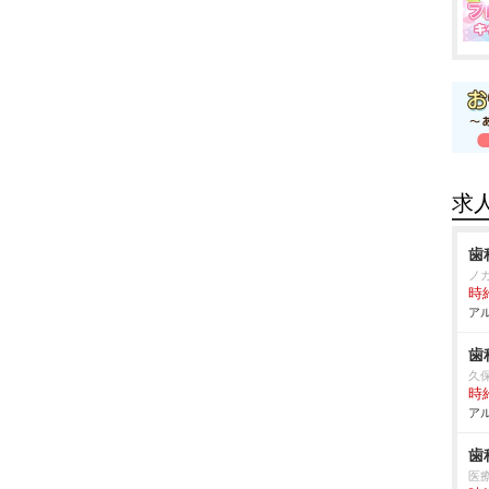
求
歯
ノ
時給
アル
歯
久
時給
アル
歯
医