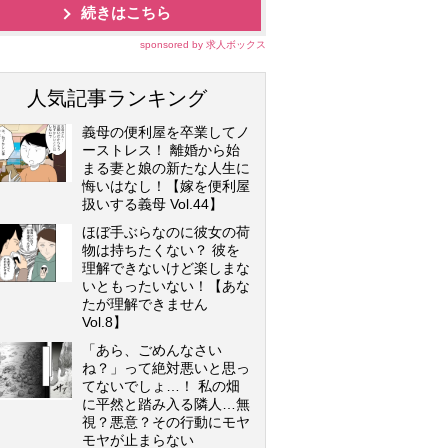
続きはこちら
sponsored by 求人ボックス
人気記事ランキング
義母の便利屋を卒業してノ
ーストレス！ 離婚から始
まる妻と娘の新たな人生に
悔いはなし！【嫁を便利屋
扱いする義母 Vol.44】
ほぼ手ぶらなのに彼女の荷
物は持ちたくない？ 彼を
理解できないけど楽しまな
いともったいない！【あな
たが理解できません
Vol.8】
「あら、ごめんなさい
ね？」って絶対悪いと思っ
てないでしょ…！ 私の畑
に平然と踏み入る隣人…無
視？悪意？その行動にモヤ
モヤが止まらない