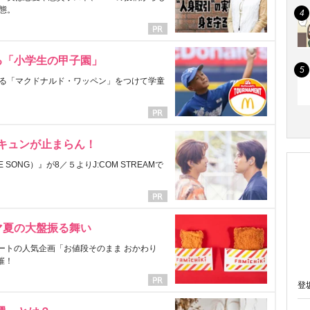
態。
る「小学生の甲子園」
る「マクドナルド・ワッペン」をつけて学童
にキュンが止まらん！
ONG）』が8／５よりJ:COM STREAMで
マ夏の大盤振る舞い
ートの人気企画「お値段そのまま おかわり
催！
登