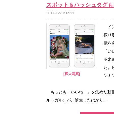
スポット＆ハッシュタグも
2017-12-13 09:36
イン
振り
億を
「い
る米
た。
[拡大写真]
ンキ
もっとも「いいね！」を集めた動画
ルトガル）が、誕生したばかり...