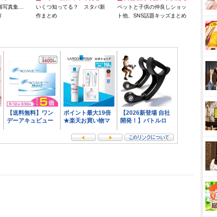
猫写真集…
いくつ知ってる？ スタバ新
ペットと子供の仲良しショッ
リ
作まとめ
ト他、SNS話題キッズまとめ