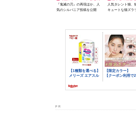
『鬼滅の刃』の再現ほか、人
人気タレント猫、
気のシルバニア投稿を公開
キュートな猫ズラ
P R