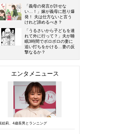
「義母の発言が許せな
い…！」嫁が義母に怒り爆
発！ 夫は仕方ないと言う
けれど諦めるべき？
「うるさいから子どもを連
れて外に行って？」夫が睡
眠3時間でボロボロの妻に
追い打ちをかける…妻の反
撃なるか？
エンタメニュース
坂絵莉、4歳長男とランニング