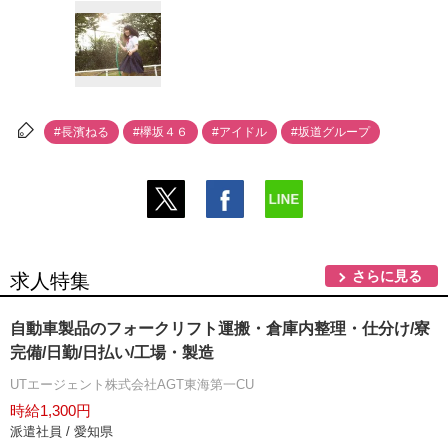
#長濱ねる
#欅坂４６
#アイドル
#坂道グループ
さらに見る
求人特集
自動車製品のフォークリフト運搬・倉庫内整理・仕分け/寮
完備/日勤/日払い/工場・製造
UTエージェント株式会社AGT東海第一CU
時給1,300円
派遣社員 / 愛知県