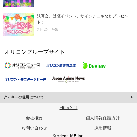
試写会、登壇イベント、サインチェキなどプレゼン
ト！
プレゼント特集
オリコングループサイト
クッキーの使用について
このサイトでは Cookie を使用して、ユーザーに合わせたコンテンツや広告の
elthaとは
表示、ソーシャル メディア機能の提供、広告の表示回数やクリック数の測定を
会社概要
個人情報保護方針
行っています。
また、ユーザーによるサイトの利用状況についても情報を収集し、ソーシャル
お問い合わせ
採用情報
メディアや広告配信、データ解析の各パートナーに提供しています。
各パートナーは、この情報とユーザーが各パートナーに提供した他の情報や、
© oricon ME inc.