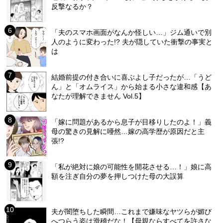
反撃なるか？
「夫のスマホ画面がなんか怪しい…」ジム通いで別
人のように変わった!? 夫が隠していた衝撃の事実と
は
結婚前提の付き合いに喜ぶよし子だったが…「うど
ん」と「オムライス」から始まる小さな違和感【あ
なたが理解できません Vol.5】
「嫁に問題があるから息子が目移りしたのよ！」義
母の驚きの見解に唖然…嫁の高学歴が原因だと主
張!?
「私が絶対に娘の可能性を開花させる…！」娘に高
額を注ぎ自分の夢を押しつけた母の大誤算
夫が闇堕ちした瞬間…これまで嫌味なヤツらが媚び
へつらう姿は滑稽だな！【母親ならすべてを許さな