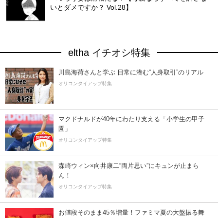
いとダメですか？ Vol.28】
eltha イチオシ特集
川島海荷さんと学ぶ 日常に潜む“人身取引”のリアル
オリコンタイアップ特集
マクドナルドが40年にわたり支える「小学生の甲子
園」
オリコンタイアップ特集
森崎ウィン×向井康二“両片思い”にキュンが止まら
ん！
オリコンタイアップ特集
お値段そのまま45％増量！ファミマ夏の大盤振る舞