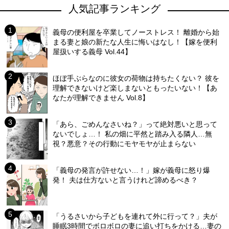
人気記事ランキング
義母の便利屋を卒業してノーストレス！ 離婚から始
まる妻と娘の新たな人生に悔いはなし！【嫁を便利
屋扱いする義母 Vol.44】
ほぼ手ぶらなのに彼女の荷物は持ちたくない？ 彼を
理解できないけど楽しまないともったいない！【あ
なたが理解できません Vol.8】
「あら、ごめんなさいね？」って絶対悪いと思って
ないでしょ…！ 私の畑に平然と踏み入る隣人…無
視？悪意？その行動にモヤモヤが止まらない
「義母の発言が許せない…！」嫁が義母に怒り爆
発！ 夫は仕方ないと言うけれど諦めるべき？
「うるさいから子どもを連れて外に行って？」夫が
睡眠3時間でボロボロの妻に追い打ちをかける…妻の