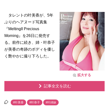
タレントの叶美香が、5年
ぶりのヘアヌード写真集
『MeltingII Precious
Morning』を26日に発売す
る。前作に続き、姉・叶恭子
が美香の奇跡のボディを優し
く艶やかに撮り下ろした。
拡大する
記事全文を読む
#叶美香
#叶恭子
#叶姉妹