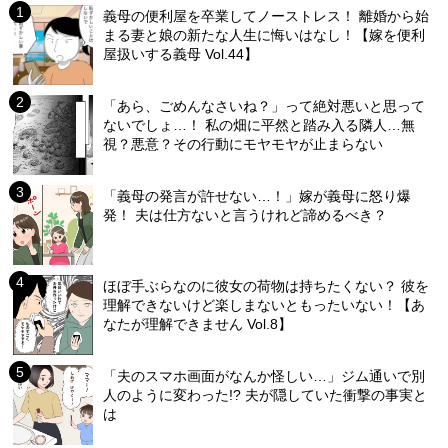
義母の便利屋を卒業してノーストレス！ 離婚から始
まる妻と娘の新たな人生に悔いはなし！【嫁を便利
屋扱いする義母 Vol.44】
「あら、ごめんなさいね？」って絶対悪いと思って
ないでしょ…！ 私の畑に平然と踏み入る隣人…無
視？悪意？その行動にモヤモヤが止まらない
「義母の発言が許せない…！」嫁が義母に怒り爆
発！ 夫は仕方ないと言うけれど諦めるべき？
ほぼ手ぶらなのに彼女の荷物は持ちたくない？ 彼を
理解できないけど楽しまないともったいない！【あ
なたが理解できません Vol.8】
「夫のスマホ画面がなんか怪しい…」ジム通いで別
人のように変わった!? 夫が隠していた衝撃の事実と
は