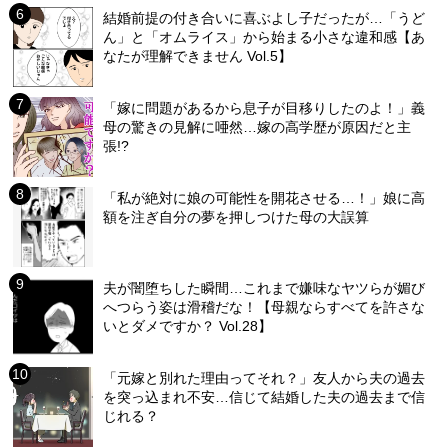
結婚前提の付き合いに喜ぶよし子だったが…「うど
ん」と「オムライス」から始まる小さな違和感【あ
なたが理解できません Vol.5】
「嫁に問題があるから息子が目移りしたのよ！」義
母の驚きの見解に唖然…嫁の高学歴が原因だと主
張!?
「私が絶対に娘の可能性を開花させる…！」娘に高
額を注ぎ自分の夢を押しつけた母の大誤算
夫が闇堕ちした瞬間…これまで嫌味なヤツらが媚び
へつらう姿は滑稽だな！【母親ならすべてを許さな
いとダメですか？ Vol.28】
「元嫁と別れた理由ってそれ？」友人から夫の過去
を突っ込まれ不安…信じて結婚した夫の過去まで信
じれる？