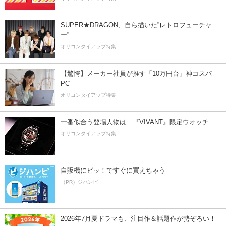
SUPER★DRAGON、自ら描いた”レトロフューチャ
ー”
オリコンタイアップ特集
【驚愕】メーカー社員が推す「10万円台」神コスパ
PC
オリコンタイアップ特集
一番似合う登場人物は…『VIVANT』限定ウオッチ
オリコンタイアップ特集
自販機にピッ！ですぐに買えちゃう
（PR）ジハンピ
2026年7月夏ドラマも、注目作＆話題作が勢ぞろい！