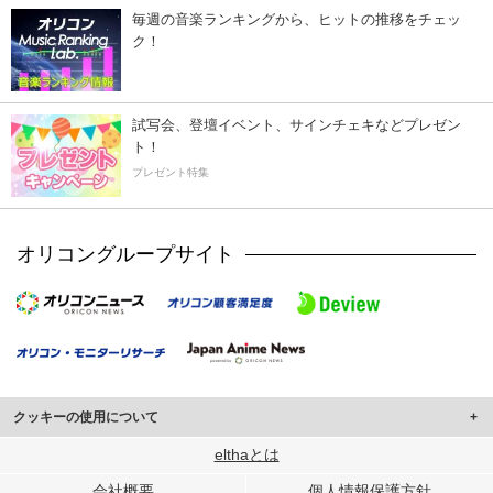
毎週の音楽ランキングから、ヒットの推移をチェッ
ク！
試写会、登壇イベント、サインチェキなどプレゼン
ト！
プレゼント特集
オリコングループサイト
クッキーの使用について
このサイトでは Cookie を使用して、ユーザーに合わせたコンテンツや広告の
elthaとは
表示、ソーシャル メディア機能の提供、広告の表示回数やクリック数の測定を
会社概要
個人情報保護方針
行っています。