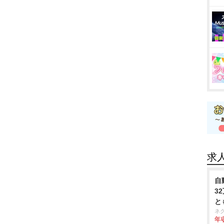
求
自
3
と
ネ
年収