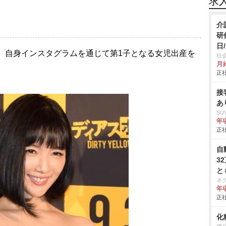
求
介
研
日
日、自身インスタグラムを通じて第1子となる女児出産を
社
月給
正社
接
あ
SU
年収
正社
自
3
と
ネ
年収
正社
化