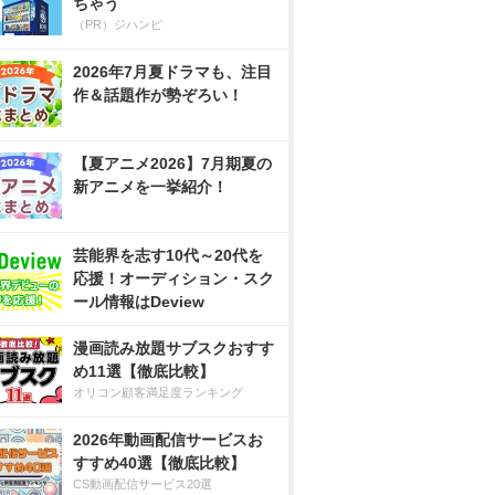
ちゃう
（PR）ジハンピ
2026年7月夏ドラマも、注目
作＆話題作が勢ぞろい！
【夏アニメ2026】7月期夏の
新アニメを一挙紹介！
芸能界を志す10代～20代を
応援！オーディション・スク
ール情報はDeview
漫画読み放題サブスクおすす
め11選【徹底比較】
オリコン顧客満足度ランキング
2026年動画配信サービスお
すすめ40選【徹底比較】
CS動画配信サービス20選