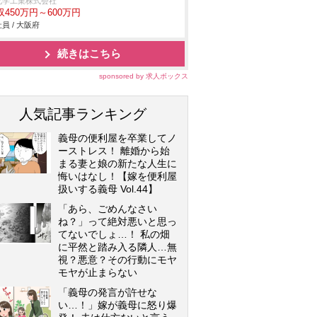
化学工業株式会社
収450万円～600万円
員 / 大阪府
続きはこちら
sponsored by 求人ボックス
人気記事ランキング
義母の便利屋を卒業してノ
ーストレス！ 離婚から始
まる妻と娘の新たな人生に
悔いはなし！【嫁を便利屋
扱いする義母 Vol.44】
「あら、ごめんなさい
ね？」って絶対悪いと思っ
てないでしょ…！ 私の畑
に平然と踏み入る隣人…無
視？悪意？その行動にモヤ
モヤが止まらない
「義母の発言が許せな
い…！」嫁が義母に怒り爆