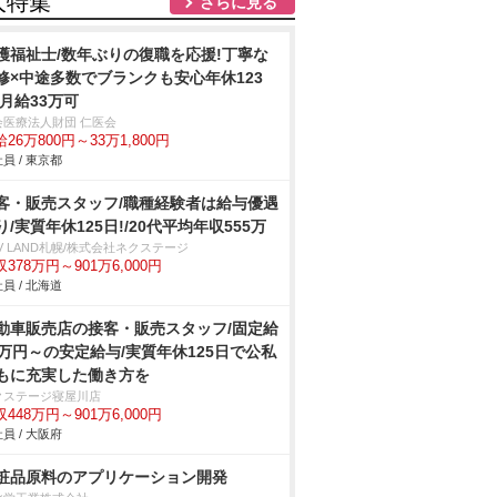
人特集
さらに見る
護福祉士/数年ぶりの復職を応援!丁寧な
修×中途多数でブランクも安心年休123
/月給33万可
会医療法人財団 仁医会
26万800円～33万1,800円
員 / 東京都
客・販売スタッフ/職種経験者は給与優遇
り/実質年休125日!/20代平均年収555万
V LAND札幌/株式会社ネクステージ
378万円～901万6,000円
員 / 北海道
動車販売店の接客・販売スタッフ/固定給
2万円～の安定給与/実質年休125日で公私
もに充実した働き方を
クステージ寝屋川店
448万円～901万6,000円
員 / 大阪府
粧品原料のアプリケーション開発