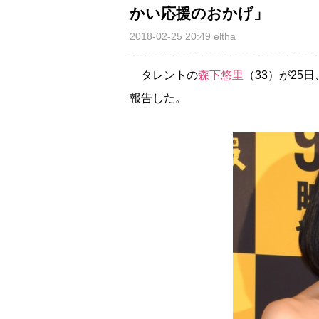
かい応援のおかげ」
2018-02-25 20:49
eltha
タレントの
森下悠里
（33）が25
報告した。