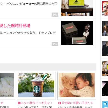
で、マウスコンピューターの製品担当者が用
表現した腕時計登場
ラボレーションウオッチを製作。ドラマプロデ
とめ
スタバ新作イッキ見せ！
天使級に可愛い子供たち
猫写真集…
いくつ知ってる？ スタバ新
ペットと子供の仲良しショッ