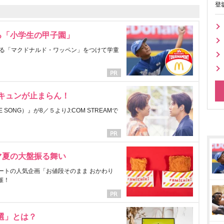
登
る「小学生の甲子園」
る「マクドナルド・ワッペン」をつけて学童
にキュンが止まらん！
ONG）』が8／５よりJ:COM STREAMで
マ夏の大盤振る舞い
ートの人気企画「お値段そのまま おかわり
催！
選」とは？