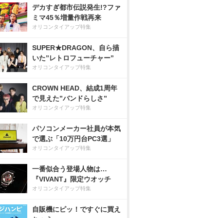
デカすぎ都市伝説発生!?ファ
ミマ45％増量作戦再来
オリコンタイアップ特集
SUPER★DRAGON、自ら描
いた”レトロフューチャー”
オリコンタイアップ特集
CROWN HEAD、結成1周年
で見えた”バンドらしさ”
オリコンタイアップ特集
パソコンメーカー社員が本気
で選ぶ「10万円台PC3選」
オリコンタイアップ特集
一番似合う登場人物は…
『VIVANT』限定ウオッチ
オリコンタイアップ特集
自販機にピッ！ですぐに買え