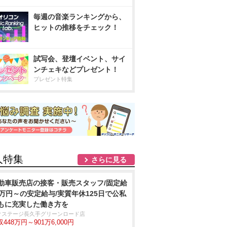
毎週の音楽ランキングから、
ヒットの推移をチェック！
試写会、登壇イベント、サイ
ンチェキなどプレゼント！
プレゼント特集
人特集
さらに見る
動車販売店の接客・販売スタッフ/固定給
2万円～の安定給与/実質年休125日で公私
もに充実した働き方を
クステージ⾧久手グリーンロード店
448万円～901万6,000円