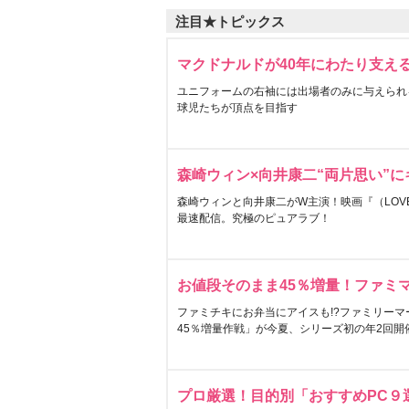
注目★トピックス
マクドナルドが40年にわたり支え
ユニフォームの右袖には出場者のみに与えられ
球児たちが頂点を目指す
森崎ウィン×向井康二“両片思い”
森崎ウィンと向井康二がW主演！映画『（LOVE S
最速配信。究極のピュアラブ！
お値段そのまま45％増量！ファミ
ファミチキにお弁当にアイスも!?ファミリーマ
45％増量作戦」が今夏、シリーズ初の年2回開
プロ厳選！目的別「おすすめPC９