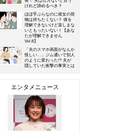
発！ 夫は仕方ないと言う
けれど諦めるべき？
ほぼ手ぶらなのに彼女の荷
物は持ちたくない？ 彼を
理解できないけど楽しまな
いともったいない！【あな
たが理解できません
Vol.8】
「夫のスマホ画面がなんか
怪しい…」ジム通いで別人
のように変わった!? 夫が
隠していた衝撃の事実とは
エンタメニュース