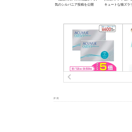
気のシルバニア投稿を公開
キュートな猫ズラ
P R