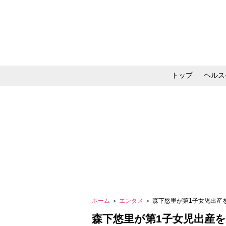
トップ
ヘルス
メイク・コスメ・スキ
ホーム
＞
エンタメ
＞ 森下悠里が第1子女児出
森下悠里が第1子女児出産