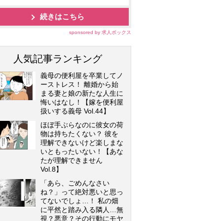
続きはこちら
sponsored by 求人ボックス
人気記事ランキング
義母の便利屋を卒業してノ
ーストレス！ 離婚から始
まる妻と娘の新たな人生に
悔いはなし！【嫁を便利屋
扱いする義母 Vol.44】
ほぼ手ぶらなのに彼女の荷
物は持ちたくない？ 彼を
理解できないけど楽しまな
いともったいない！【あな
たが理解できません
Vol.8】
「あら、ごめんなさい
ね？」って絶対悪いと思っ
てないでしょ…！ 私の畑
に平然と踏み入る隣人…無
視？悪意？その行動にモヤ