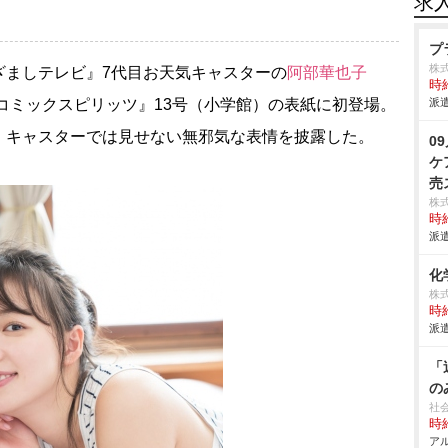
求
プ
株
ましテレビ』7代目お天気キャスターの
阿部華也子
時給
グコミックスピリッツ』13号（小学館）の表紙に初登場。
派遣
、キャスターでは見せない無邪気な表情を披露した。
0
ケ
売
ー
株
時給
派遣
化
株
時給
派遣
「
の
社
時給
アル