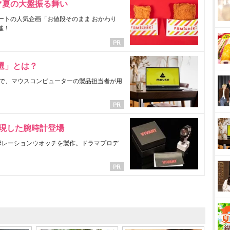
マ夏の大盤振る舞い
ートの人気企画「お値段そのまま おかわり
催！
選」とは？
で、マウスコンピューターの製品担当者が用
表現した腕時計登場
ラボレーションウオッチを製作。ドラマプロデ