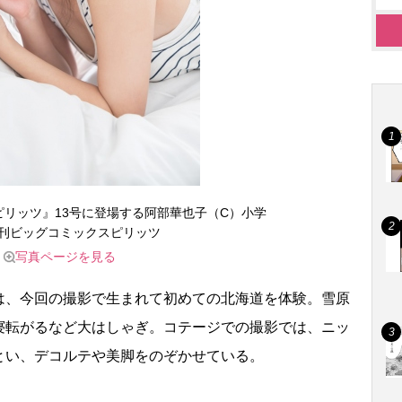
リッツ』13号に登場する阿部華也子（C）小学
刊ビッグコミックスピリッツ
写真ページを見る
、今回の撮影で生まれて初めての北海道を体験。雪原
寝転がるなど大はしゃぎ。コテージでの撮影では、ニッ
とい、デコルテや美脚をのぞかせている。