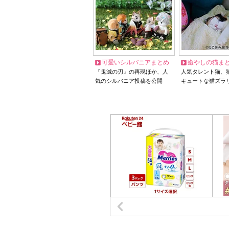
可愛いシルバニアまとめ
癒やしの猫ま
『鬼滅の刃』の再現ほか、人
人気タレント猫、
気のシルバニア投稿を公開
キュートな猫ズラ