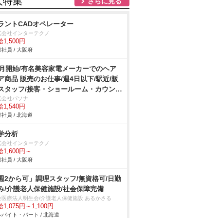
人特集
さらに見る
ラントCADオペレーター
式会社インターテクノ
1,500円
社員 / 大阪府
9月開始/有名美容家電メーカーでのヘア
ア商品 販売のお仕事/週4日以下/駅近/販
スタッフ/接客・ショールーム・カウンタ
式会社パソナ
1,540円
社員 / 北海道
学分析
式会社インターテクノ
1,600円～
社員 / 大阪府
週2から可」調理スタッフ/無資格可/日勤
み/介護老人保健施設/社会保障完備
会医療法人明生会/介護老人保健施設 あるかさる
1,075円～1,100円
バイト・パート / 北海道