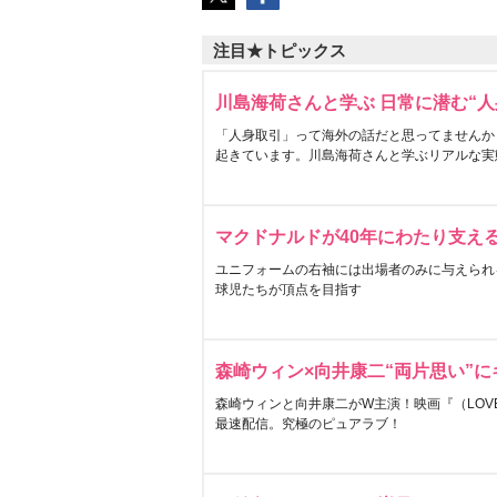
注目★トピックス
川島海荷さんと学ぶ 日常に潜む“人
「人身取引」って海外の話だと思ってませんか
起きています。川島海荷さんと学ぶリアルな実
マクドナルドが40年にわたり支え
ユニフォームの右袖には出場者のみに与えられ
球児たちが頂点を目指す
森崎ウィン×向井康二“両片思い”
森崎ウィンと向井康二がW主演！映画『（LOVE S
最速配信。究極のピュアラブ！