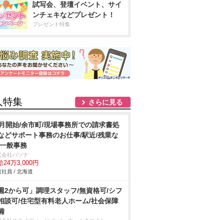
試写会、登壇イベント、サイ
ンチェキなどプレゼント！
プレゼント特集
人特集
さらに見る
9月開始/余市町/現場事務所での請求書処
などサポート事務のお仕事/駅近/残業な
/一般事務
式会社パソナ
24万3,000円
社員 / 北海道
週2から可」調理スタッフ/無資格可/シフ
相談可/住宅型有料老人ホーム/社会保障
備