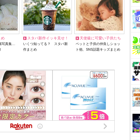
とめ
スタバ新作イッキ見せ！
天使級に可愛い子供たち
猫写真集…
いくつ知ってる？ スタバ新
ペットと子供の仲良しショッ
リ
作まとめ
ト他、SNS話題キッズまとめ