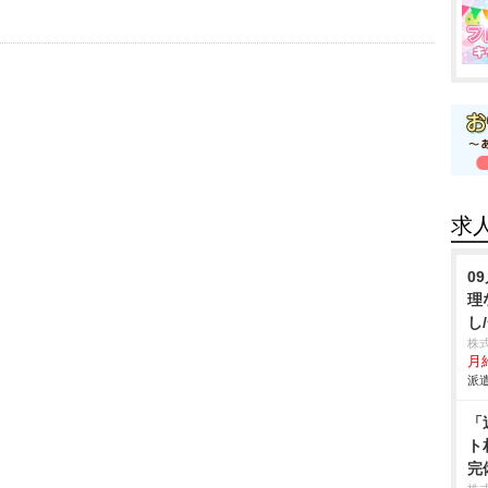
求
0
理
し
株
月給
派遣
「
ト
完