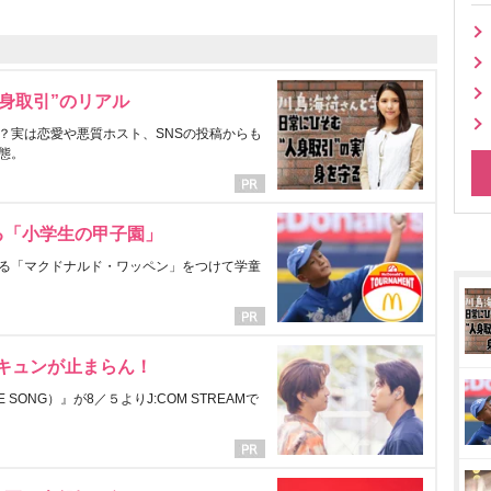
身取引”のリアル
？実は恋愛や悪質ホスト、SNSの投稿からも
態。
る「小学生の甲子園」
る「マクドナルド・ワッペン」をつけて学童
にキュンが止まらん！
ONG）』が8／５よりJ:COM STREAMで