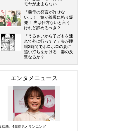
モヤが止まらない
「義母の発言が許せな
い…！」嫁が義母に怒り爆
発！ 夫は仕方ないと言う
けれど諦めるべき？
「うるさいから子どもを連
れて外に行って？」夫が睡
眠3時間でボロボロの妻に
追い打ちをかける…妻の反
撃なるか？
エンタメニュース
坂絵莉、4歳長男とランニング