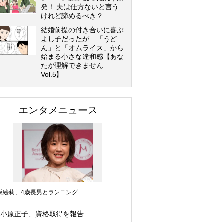
発！ 夫は仕方ないと言う
けれど諦めるべき？
結婚前提の付き合いに喜ぶ
よし子だったが…「うど
ん」と「オムライス」から
始まる小さな違和感【あな
たが理解できません
Vol.5】
エンタメニュース
坂絵莉、4歳長男とランニング
小原正子、資格取得を報告