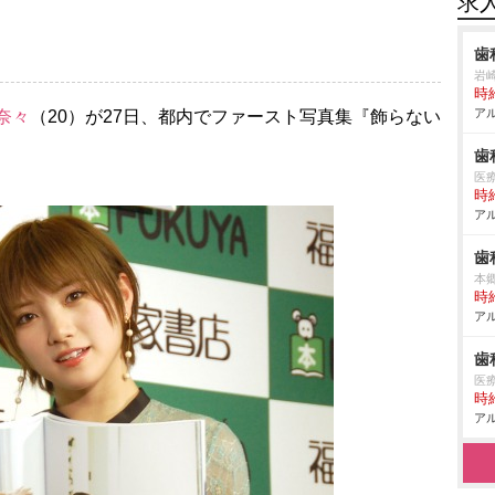
求
歯
崎
時給
アル
奈々
（20）が27日、都内でファースト写真集『飾らない
歯
医
時給
アル
歯
本
時給
アル
歯
医
時給
アル