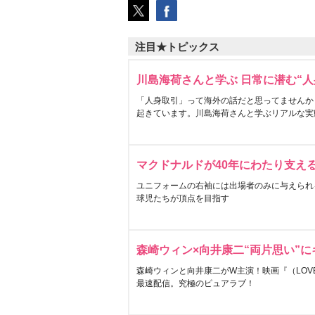
注目★トピックス
川島海荷さんと学ぶ 日常に潜む“人
「人身取引」って海外の話だと思ってませんか
起きています。川島海荷さんと学ぶリアルな実
マクドナルドが40年にわたり支え
ユニフォームの右袖には出場者のみに与えられ
球児たちが頂点を目指す
森崎ウィン×向井康二“両片思い”
森崎ウィンと向井康二がW主演！映画『（LOVE S
最速配信。究極のピュアラブ！