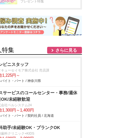
プレゼント特集
人特集
さらに見る
ンビニスタッフ
タキューセイモア株式会社 売店課
1,225円～
バイト・パート / 神奈川県
スサービスのコールセンター・事務/週休
日OK/未経験歓迎
式会社ベルシステム24
1,300円～1,400円
バイト・パート / 契約社員 / 北海道
科助手/未経験OK・ブランクOK
歯科クリニック+KIDS