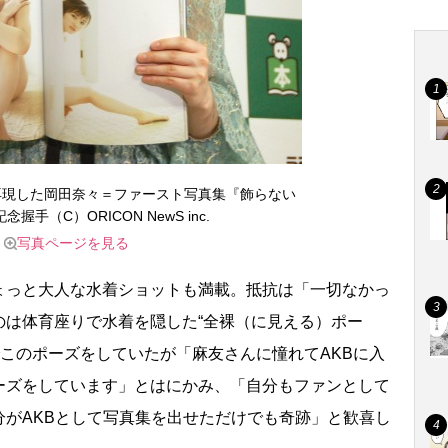
再現した岡田奈々＝ファースト写真集『飾らない
握手（C）ORICON NewS inc.
写真ページを見る
っと大人な水着ショットも満載。抵抗は「一切なかっ
のは体育座りで水着を隠した“全裸（に見える）ポー
集でこのポーズをしていたが「麻友さんに憧れてAKBに入
ーズをしています」とはにかみ、「自分もファンとして
がAKBとして写真集を出せただけでも奇跡」と歓喜し