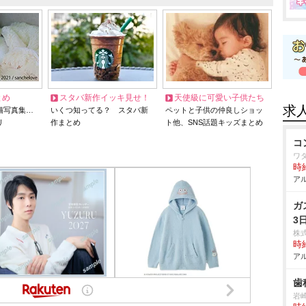
とめ
スタバ新作イッキ見せ！
天使級に可愛い子供たち
求
猫写真集…
いくつ知ってる？ スタバ新
ペットと子供の仲良しショッ
リ
作まとめ
ト他、SNS話題キッズまとめ
コ
ワ
時給
アル
ガ
3
株
時給
アル
歯
崎