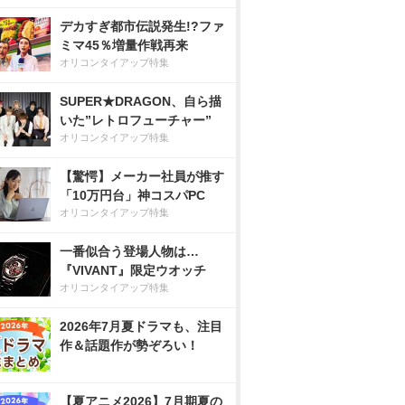
デカすぎ都市伝説発生!?ファ
ミマ45％増量作戦再来
オリコンタイアップ特集
SUPER★DRAGON、自ら描
いた”レトロフューチャー”
オリコンタイアップ特集
【驚愕】メーカー社員が推す
「10万円台」神コスパPC
オリコンタイアップ特集
一番似合う登場人物は…
『VIVANT』限定ウオッチ
オリコンタイアップ特集
2026年7月夏ドラマも、注目
作＆話題作が勢ぞろい！
【夏アニメ2026】7月期夏の