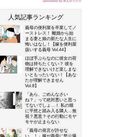
sponsored by 求人ボックス
人気記事ランキング
義母の便利屋を卒業してノ
ーストレス！ 離婚から始
まる妻と娘の新たな人生に
悔いはなし！【嫁を便利屋
扱いする義母 Vol.44】
ほぼ手ぶらなのに彼女の荷
物は持ちたくない？ 彼を
理解できないけど楽しまな
いともったいない！【あな
たが理解できません
Vol.8】
「あら、ごめんなさい
ね？」って絶対悪いと思っ
てないでしょ…！ 私の畑
に平然と踏み入る隣人…無
視？悪意？その行動にモヤ
モヤが止まらない
「義母の発言が許せな
い…！」嫁が義母に怒り爆