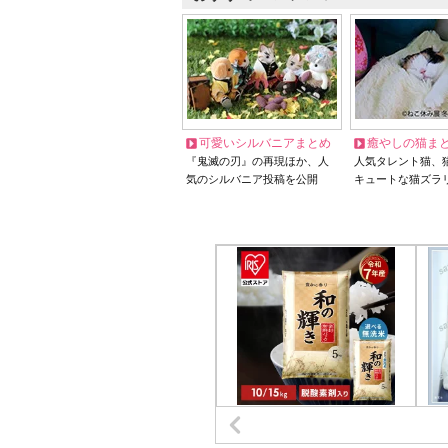
可愛いシルバニアまとめ
癒やしの猫ま
『鬼滅の刃』の再現ほか、人
人気タレント猫、
気のシルバニア投稿を公開
キュートな猫ズラ