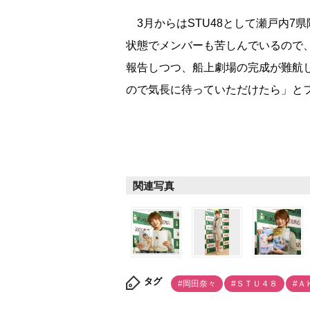
3月からはSTU48として瀬戸内7県
状態でメンバーも苦しんでいるので
報告しつつ、船上劇場の完成が難航
ので気長に待っていただけたら」と
関連写真
タグ
#岡田奈々
#ＳＴＵ４８
#Ａ