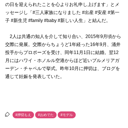
の日を迎えられたことを心よりお礼申し上げます」とメ
ッセージし「#三人家族になりました #出産 #安産 #第一
子 #新生児 #family #baby #新しい人生」と結んだ。
2人は共通の知人を介して知り合い、2015年9月頃から
交際に発展。交際からちょうど1年経った16年9月、涌井
投手からプロポーズを受け、同年11月1日に結婚。翌12
月にはハワイ・ホノルル空港からほど近いプルメリアガ
ーデン・チャペルで挙式。昨年10月に押切は、ブログを
通じて妊娠を発表していた。
#押切もえ
#おめでた
#モデル