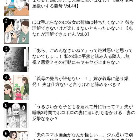
屋扱いする義母 Vol.44】
ほぼ手ぶらなのに彼女の荷物は持ちたくない？ 彼を
理解できないけど楽しまないともったいない！【あ
なたが理解できません Vol.8】
「あら、ごめんなさいね？」って絶対悪いと思って
ないでしょ…！ 私の畑に平然と踏み入る隣人…無
視？悪意？その行動にモヤモヤが止まらない
「義母の発言が許せない…！」嫁が義母に怒り爆
発！ 夫は仕方ないと言うけれど諦めるべき？
「うるさいから子どもを連れて外に行って？」夫が
睡眠3時間でボロボロの妻に追い打ちをかける…妻の
反撃なるか？
「夫のスマホ画面がなんか怪しい…」ジム通いで別