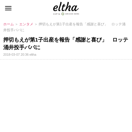
ホーム
＞
エンタメ
＞ 押切もえが第1子出産を報告「感謝と喜び」 ロッテ涌
井投手パパに
押切もえが第1子出産を報告「感謝と喜び」 ロッテ
涌井投手パパに
2018-03-07 20:36
eltha