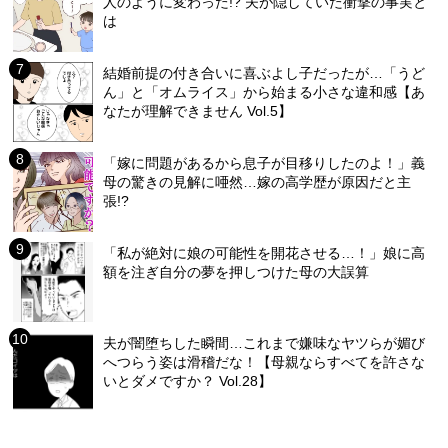
人のように変わった!? 夫が隠していた衝撃の事実と
は
結婚前提の付き合いに喜ぶよし子だったが…「うど
ん」と「オムライス」から始まる小さな違和感【あ
なたが理解できません Vol.5】
「嫁に問題があるから息子が目移りしたのよ！」義
母の驚きの見解に唖然…嫁の高学歴が原因だと主
張!?
「私が絶対に娘の可能性を開花させる…！」娘に高
額を注ぎ自分の夢を押しつけた母の大誤算
夫が闇堕ちした瞬間…これまで嫌味なヤツらが媚び
へつらう姿は滑稽だな！【母親ならすべてを許さな
いとダメですか？ Vol.28】