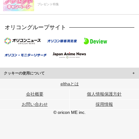
プレゼント特集
オリコングループサイト
クッキーの使用について
このサイトでは Cookie を使用して、ユーザーに合わせたコンテンツや広告の
elthaとは
表示、ソーシャル メディア機能の提供、広告の表示回数やクリック数の測定を
会社概要
個人情報保護方針
行っています。
また、ユーザーによるサイトの利用状況についても情報を収集し、ソーシャル
お問い合わせ
採用情報
メディアや広告配信、データ解析の各パートナーに提供しています。
各パートナーは、この情報とユーザーが各パートナーに提供した他の情報や、
© oricon ME inc.
ユーザーが各パートナーのサービスを使用したときに収集した他の情報を組み
合わせて使用することがあります。