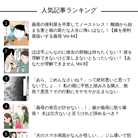
人気記事ランキング
義母の便利屋を卒業してノーストレス！ 離婚から始
まる妻と娘の新たな人生に悔いはなし！【嫁を便利
屋扱いする義母 Vol.44】
ほぼ手ぶらなのに彼女の荷物は持ちたくない？ 彼を
理解できないけど楽しまないともったいない！【あ
なたが理解できません Vol.8】
「あら、ごめんなさいね？」って絶対悪いと思って
ないでしょ…！ 私の畑に平然と踏み入る隣人…無
視？悪意？その行動にモヤモヤが止まらない
「義母の発言が許せない…！」嫁が義母に怒り爆
発！ 夫は仕方ないと言うけれど諦めるべき？
「夫のスマホ画面がなんか怪しい…」ジム通いで別