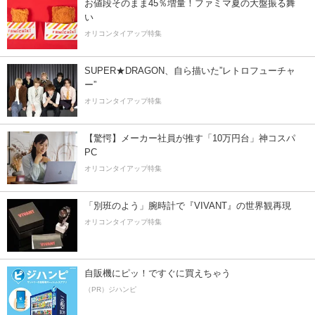
お値段そのまま45％増量！ファミマ夏の大盤振る舞
い
オリコンタイアップ特集
SUPER★DRAGON、自ら描いた”レトロフューチャ
ー”
オリコンタイアップ特集
【驚愕】メーカー社員が推す「10万円台」神コスパ
PC
オリコンタイアップ特集
「別班のよう」腕時計で『VIVANT』の世界観再現
オリコンタイアップ特集
自販機にピッ！ですぐに買えちゃう
（PR）ジハンピ