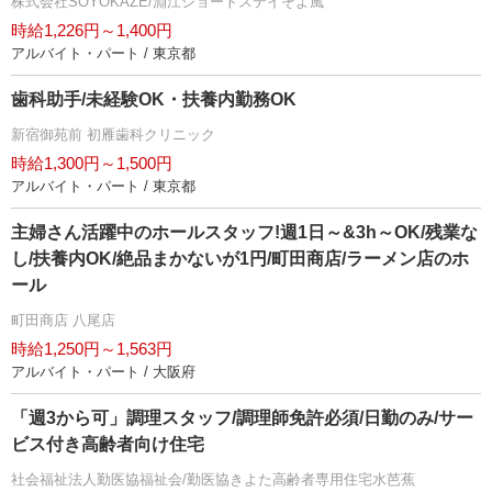
株式会社SOYOKAZE/淵江ショートステイそよ風
時給1,226円～1,400円
アルバイト・パート / 東京都
歯科助手/未経験OK・扶養内勤務OK
新宿御苑前 初雁歯科クリニック
時給1,300円～1,500円
アルバイト・パート / 東京都
主婦さん活躍中のホールスタッフ!週1日～&3h～OK/残業な
し/扶養内OK/絶品まかないが1円/町田商店/ラーメン店のホ
ール
町田商店 八尾店
時給1,250円～1,563円
アルバイト・パート / 大阪府
「週3から可」調理スタッフ/調理師免許必須/日勤のみ/サー
ビス付き高齢者向け住宅
社会福祉法人勤医協福祉会/勤医協きよた高齢者専用住宅水芭蕉