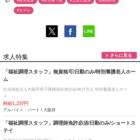
#鈴木友菜
#松川菜々花
#江野沢愛美
#岡田紗佳
#モデル
さらに見る
求人特集
「福祉調理スタッフ」無資格可/日勤のみ/特別養護老人ホー
ム
社会福祉法人大阪府母子寡婦福祉連合会/枚方市立 特別養護老人ホー
ム
時給1,237円
アルバイト・パート / 大阪府
「福祉調理スタッフ」調理師免許必須/日勤のみ/ショートス
テイ