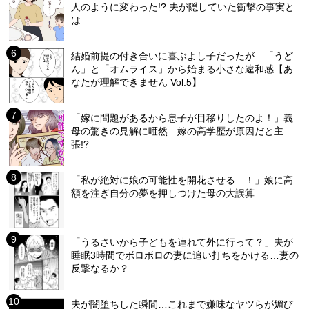
人のように変わった!? 夫が隠していた衝撃の事実と
は
結婚前提の付き合いに喜ぶよし子だったが…「うど
ん」と「オムライス」から始まる小さな違和感【あ
なたが理解できません Vol.5】
「嫁に問題があるから息子が目移りしたのよ！」義
母の驚きの見解に唖然…嫁の高学歴が原因だと主
張!?
「私が絶対に娘の可能性を開花させる…！」娘に高
額を注ぎ自分の夢を押しつけた母の大誤算
「うるさいから子どもを連れて外に行って？」夫が
睡眠3時間でボロボロの妻に追い打ちをかける…妻の
反撃なるか？
夫が闇堕ちした瞬間…これまで嫌味なヤツらが媚び