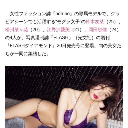
女性ファッション誌『non-no』の専属モデルで、グラ
ビアシーンでも活躍する“モグラ女子”の
鈴木友菜
（25）、
松川菜々花
（20）、
江野沢愛美
（21）、
岡田紗佳
（24）
の4人が、写真週刊誌『FLASH』（光文社）の増刊
『FLASHダイアモンド』20日発売号に登場。旬の美女た
ちが一同に集結した。