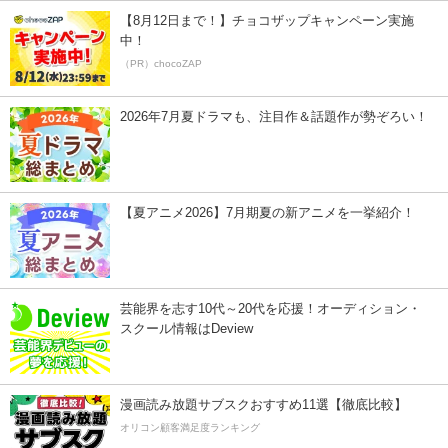
【8月12日まで！】チョコザップキャンペーン実施
中！
（PR）chocoZAP
2026年7月夏ドラマも、注目作＆話題作が勢ぞろい！
【夏アニメ2026】7月期夏の新アニメを一挙紹介！
芸能界を志す10代～20代を応援！オーディション・
スクール情報はDeview
漫画読み放題サブスクおすすめ11選【徹底比較】
オリコン顧客満足度ランキング