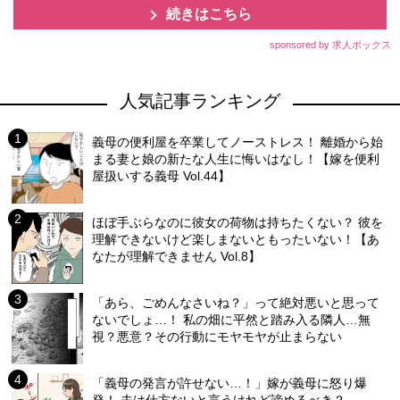
続きはこちら
sponsored by 求人ボックス
人気記事ランキング
義母の便利屋を卒業してノーストレス！ 離婚から始
まる妻と娘の新たな人生に悔いはなし！【嫁を便利
屋扱いする義母 Vol.44】
ほぼ手ぶらなのに彼女の荷物は持ちたくない？ 彼を
理解できないけど楽しまないともったいない！【あ
なたが理解できません Vol.8】
「あら、ごめんなさいね？」って絶対悪いと思って
ないでしょ…！ 私の畑に平然と踏み入る隣人…無
視？悪意？その行動にモヤモヤが止まらない
「義母の発言が許せない…！」嫁が義母に怒り爆