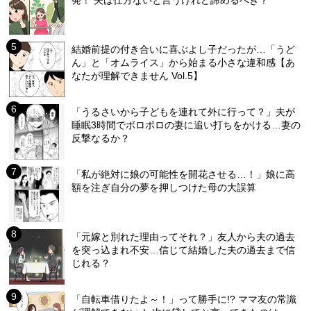
発！ 夫は仕方ないと言うけれど諦めるべき？
結婚前提の付き合いに喜ぶよし子だったが…「うど
ん」と「オムライス」から始まる小さな違和感【あ
なたが理解できません Vol.5】
「うるさいから子どもを連れて外に行って？」夫が
睡眠3時間でボロボロの妻に追い打ちをかける…妻の
反撃なるか？
「私が絶対に娘の可能性を開花させる…！」娘に高
額を注ぎ自分の夢を押しつけた母の大誤算
「元嫁と別れた理由ってそれ？」友人から夫の過去
を突っ込まれ不安…信じて結婚した夫の過去まで信
じれる？
「自転車借りたよ～！」って勝手に!? ママ友の常識