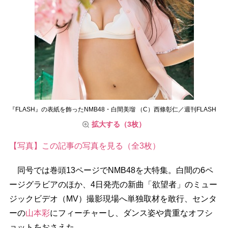
『FLASH』の表紙を飾ったNMB48・白間美瑠 （C）西條彰仁／週刊FLASH
拡大する（3枚）
【写真】この記事の写真を見る（全3枚）
同号では巻頭13ページでNMB48を大特集。白間の6ペ
ージグラビアのほか、4日発売の新曲「欲望者」のミュー
ジックビデオ（MV）撮影現場へ単独取材を敢行、センタ
ーの
山本彩
にフィーチャーし、ダンス姿や貴重なオフシ
ョットをおさえた。