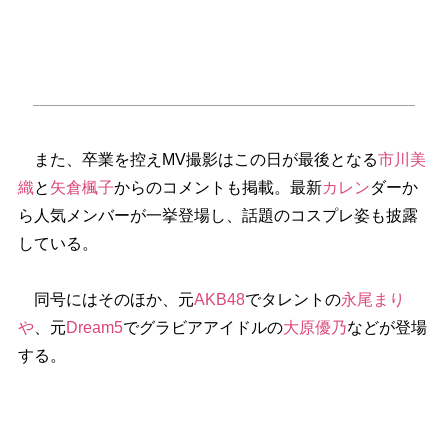
また、卒業を控えMV撮影はこの日が最後となる
市川美
織
と
矢倉楓子
からのコメントも掲載。最新
カレン
ダーか
ら人気メンバーが一挙登場し、話題のコスプレ姿も披露
している。
同号にはそのほか、元
AKB48
でタレントの
永尾まり
、元
Dream5
でグラビアアイドルの
大原優乃
などが登場
する。