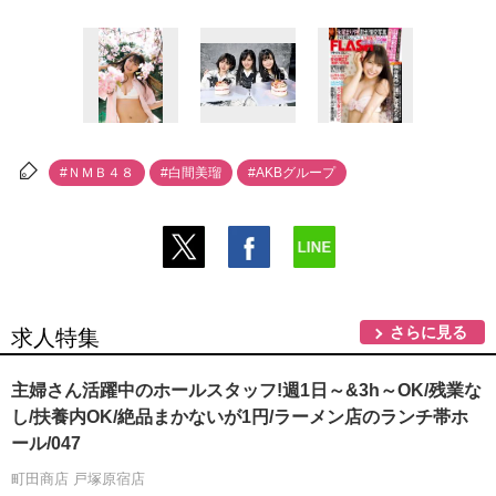
#ＮＭＢ４８
#白間美瑠
#AKBグループ
さらに見る
求人特集
主婦さん活躍中のホールスタッフ!週1日～&3h～OK/残業な
し/扶養内OK/絶品まかないが1円/ラーメン店のランチ帯ホ
ール/047
町田商店 戸塚原宿店