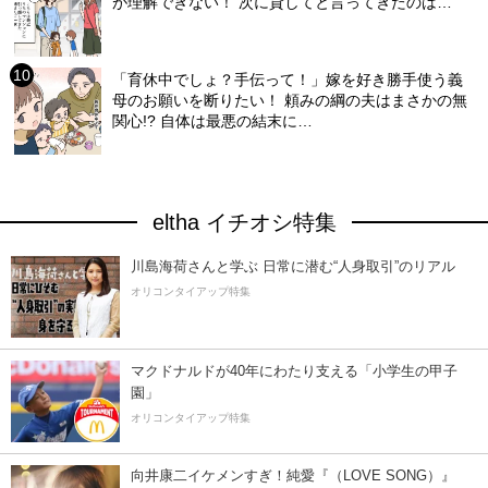
が理解できない！ 次に貸してと言ってきたのは…
「育休中でしょ？手伝って！」嫁を好き勝手使う義
母のお願いを断りたい！ 頼みの綱の夫はまさかの無
関心!? 自体は最悪の結末に…
eltha イチオシ特集
川島海荷さんと学ぶ 日常に潜む“人身取引”のリアル
オリコンタイアップ特集
マクドナルドが40年にわたり支える「小学生の甲子
園」
オリコンタイアップ特集
向井康二イケメンすぎ！純愛『（LOVE SONG）』