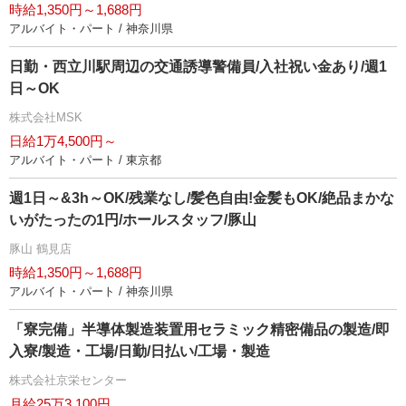
時給1,350円～1,688円
アルバイト・パート / 神奈川県
日勤・西立川駅周辺の交通誘導警備員/入社祝い金あり/週1
日～OK
株式会社MSK
日給1万4,500円～
アルバイト・パート / 東京都
週1日～&3h～OK/残業なし/髪色自由!金髪もOK/絶品まかな
いがたったの1円/ホールスタッフ/豚山
豚山 鶴見店
時給1,350円～1,688円
アルバイト・パート / 神奈川県
「寮完備」半導体製造装置用セラミック精密備品の製造/即
入寮/製造・工場/日勤/日払い/工場・製造
株式会社京栄センター
月給25万3,100円