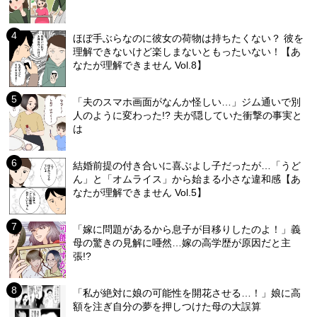
ほぼ手ぶらなのに彼女の荷物は持ちたくない？ 彼を
理解できないけど楽しまないともったいない！【あ
なたが理解できません Vol.8】
「夫のスマホ画面がなんか怪しい…」ジム通いで別
人のように変わった!? 夫が隠していた衝撃の事実と
は
結婚前提の付き合いに喜ぶよし子だったが…「うど
ん」と「オムライス」から始まる小さな違和感【あ
なたが理解できません Vol.5】
「嫁に問題があるから息子が目移りしたのよ！」義
母の驚きの見解に唖然…嫁の高学歴が原因だと主
張!?
「私が絶対に娘の可能性を開花させる…！」娘に高
額を注ぎ自分の夢を押しつけた母の大誤算