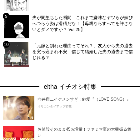
夫が闇堕ちした瞬間…これまで嫌味なヤツらが媚び
へつらう姿は滑稽だな！【母親ならすべてを許さな
いとダメですか？ Vol.28】
「元嫁と別れた理由ってそれ？」友人から夫の過去
を突っ込まれ不安…信じて結婚した夫の過去まで信
じれる？
eltha イチオシ特集
向井康二イケメンすぎ！純愛『（LOVE SONG）』
オリコンタイアップ特集
お値段そのまま45％増量！ファミマ夏の大盤振る舞
い