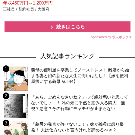
年収450万円～1,200万円
正社員 / 契約社員 / 大阪府
続きはこちら
sponsored by 求人ボックス
人気記事ランキング
義母の便利屋を卒業してノーストレス！ 離婚から始
まる妻と娘の新たな人生に悔いはなし！【嫁を便利
屋扱いする義母 Vol.44】
「あら、ごめんなさいね？」って絶対悪いと思って
ないでしょ…！ 私の畑に平然と踏み入る隣人…無
視？悪意？その行動にモヤモヤが止まらない
「義母の発言が許せない…！」嫁が義母に怒り爆
発！ 夫は仕方ないと言うけれど諦めるべき？