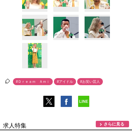
#Ｄｒｅａｍ Ａｍｉ
#アイドル
#お笑い芸人
さらに見る
求人特集