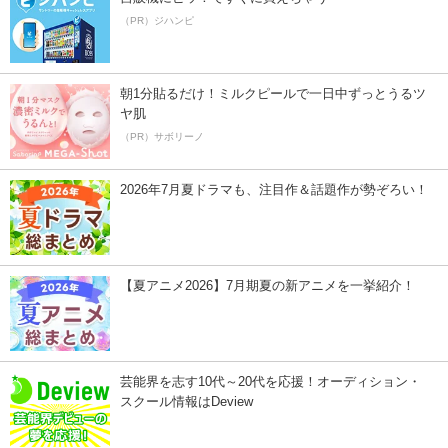
（PR）ジハンピ
朝1分貼るだけ！ミルクピールで一日中ずっとうるツ
ヤ肌
（PR）サボリーノ
2026年7月夏ドラマも、注目作＆話題作が勢ぞろい！
【夏アニメ2026】7月期夏の新アニメを一挙紹介！
芸能界を志す10代～20代を応援！オーディション・
スクール情報はDeview