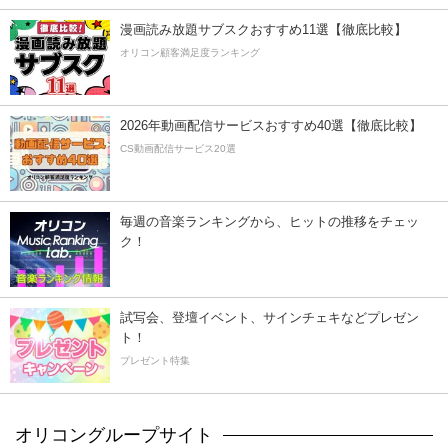
漫画読み放題サブスクおすすめ11選【徹底比較】
オリコン顧客満足度ランキング
2026年動画配信サービスおすすめ40選【徹底比較】
CS動画配信サービス20選
毎週の音楽ランキングから、ヒットの推移をチェッ
ク！
試写会、登壇イベント、サインチェキなどプレゼン
ト！
プレゼント特集
オリコングループサイト