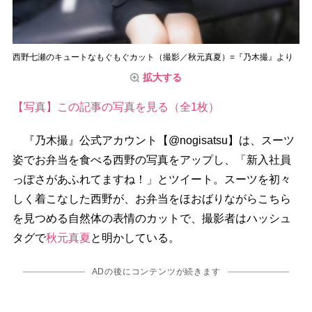
西野七瀬のキュートなもぐもぐカット（撮影／秋元真夏）=『乃木撮』より
拡大する
【写真】この記事の写真を見る（全1枚）
『乃木撮』公式アカウント【@nogisatsu】は、スーツ
姿でお弁当を食べる西野の写真をアップし、「新入社員
っぽさがあふれてますね！」とツイート。スーツを初々
しく着こなした西野が、お弁当をほおばりながらこちら
を見つめる自然体の表情のカットで、撮影者はハッシュ
タグで
秋元真夏
と明かしている。
ADの後にコンテンツが続きます