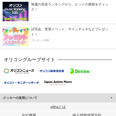
毎週の音楽ランキングから、ヒットの推移をチェッ
ク！
試写会、登壇イベント、サインチェキなどプレゼン
ト！
プレゼント特集
オリコングループサイト
クッキーの使用について
このサイトでは Cookie を使用して、ユーザーに合わせたコンテンツや広告の
elthaとは
表示、ソーシャル メディア機能の提供、広告の表示回数やクリック数の測定を
会社概要
個人情報保護方針
行っています。