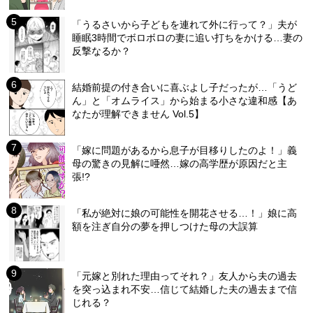
「うるさいから子どもを連れて外に行って？」夫が
睡眠3時間でボロボロの妻に追い打ちをかける…妻の
反撃なるか？
結婚前提の付き合いに喜ぶよし子だったが…「うど
ん」と「オムライス」から始まる小さな違和感【あ
なたが理解できません Vol.5】
「嫁に問題があるから息子が目移りしたのよ！」義
母の驚きの見解に唖然…嫁の高学歴が原因だと主
張!?
「私が絶対に娘の可能性を開花させる…！」娘に高
額を注ぎ自分の夢を押しつけた母の大誤算
「元嫁と別れた理由ってそれ？」友人から夫の過去
を突っ込まれ不安…信じて結婚した夫の過去まで信
じれる？