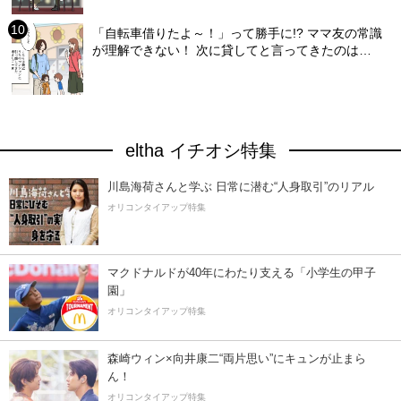
「自転車借りたよ～！」って勝手に!? ママ友の常識
が理解できない！ 次に貸してと言ってきたのは…
eltha イチオシ特集
川島海荷さんと学ぶ 日常に潜む“人身取引”のリアル
オリコンタイアップ特集
マクドナルドが40年にわたり支える「小学生の甲子
園」
オリコンタイアップ特集
森崎ウィン×向井康二“両片思い”にキュンが止まら
ん！
オリコンタイアップ特集