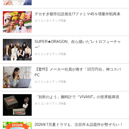
デカすぎ都市伝説発生!?ファミマ45％増量作戦再来
オリコンタイアップ特集
SUPER★DRAGON、自ら描いた”レトロフューチャ
ー”
オリコンタイアップ特集
【驚愕】メーカー社員が推す「10万円台」神コスパ
PC
オリコンタイアップ特集
「別班のよう」腕時計で『VIVANT』の世界観再現
オリコンタイアップ特集
2026年7月夏ドラマも、注目作＆話題作が勢ぞろい！