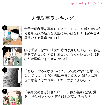
sponsored by 求人ボックス
人気記事ランキング
義母の便利屋を卒業してノーストレス！ 離婚から始
まる妻と娘の新たな人生に悔いはなし！【嫁を便利
屋扱いする義母 Vol.44】
ほぼ手ぶらなのに彼女の荷物は持ちたくない？ 彼を
理解できないけど楽しまないともったいない！【あ
なたが理解できません Vol.8】
「あら、ごめんなさいね？」って絶対悪いと思って
ないでしょ…！ 私の畑に平然と踏み入る隣人…無
視？悪意？その行動にモヤモヤが止まらない
「義母の発言が許せない…！」嫁が義母に怒り爆
発！ 夫は仕方ないと言うけれど諦めるべき？