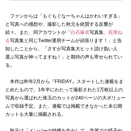
ファンからは「もぐもぐなーちゃんはかわいすぎる」
と写真への感想や、撮影した秋元を絶賛する反響が
続々。また、同アカウントが「
白石麻衣
写真集、
長濱ね
る
写真集と同じTwitter運用チームが頑張ります！」と告
知したことから、「さすが写真集大ヒット請け負い人
選ぶ写真が神ってますね！」と期待の声も寄せられてい
る。
本作は昨年2月から『FRIDAY』スタートした連載をま
とめたもので、1年半にわたって撮影された1万枚以上の
写真から選ばれた珠玉のカットが240ページの大ボリュー
ムで収録予定。また、連載では掲載できなかった未公開
カットも大量に掲載される。
秋元は「メンバーの特権を生かして、楽屋での様子