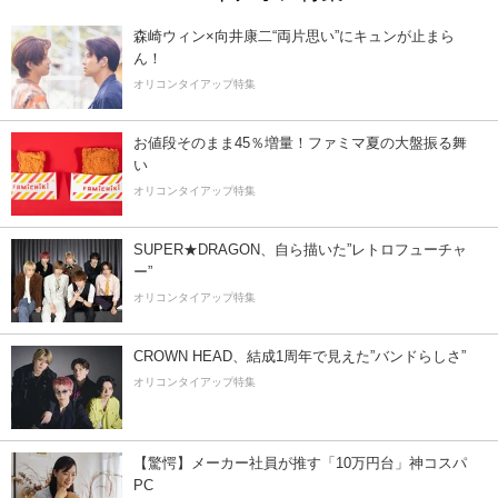
森崎ウィン×向井康二“両片思い”にキュンが止まら
ん！
オリコンタイアップ特集
お値段そのまま45％増量！ファミマ夏の大盤振る舞
い
オリコンタイアップ特集
SUPER★DRAGON、自ら描いた”レトロフューチャ
ー”
オリコンタイアップ特集
CROWN HEAD、結成1周年で見えた”バンドらしさ”
オリコンタイアップ特集
【驚愕】メーカー社員が推す「10万円台」神コスパ
PC