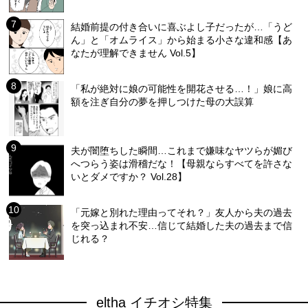
結婚前提の付き合いに喜ぶよし子だったが…「うど
ん」と「オムライス」から始まる小さな違和感【あ
なたが理解できません Vol.5】
「私が絶対に娘の可能性を開花させる…！」娘に高
額を注ぎ自分の夢を押しつけた母の大誤算
夫が闇堕ちした瞬間…これまで嫌味なヤツらが媚び
へつらう姿は滑稽だな！【母親ならすべてを許さな
いとダメですか？ Vol.28】
「元嫁と別れた理由ってそれ？」友人から夫の過去
を突っ込まれ不安…信じて結婚した夫の過去まで信
じれる？
eltha イチオシ特集