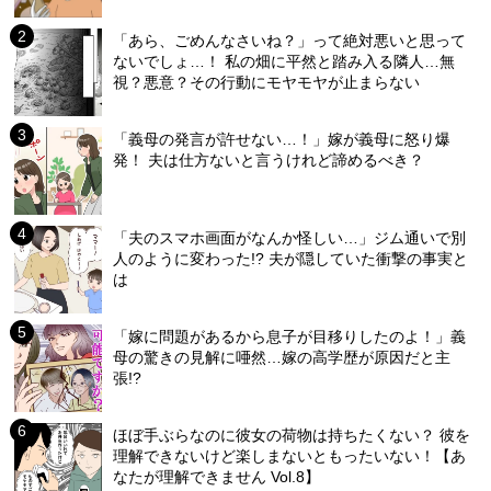
「あら、ごめんなさいね？」って絶対悪いと思って
ないでしょ…！ 私の畑に平然と踏み入る隣人…無
視？悪意？その行動にモヤモヤが止まらない
「義母の発言が許せない…！」嫁が義母に怒り爆
発！ 夫は仕方ないと言うけれど諦めるべき？
「夫のスマホ画面がなんか怪しい…」ジム通いで別
人のように変わった!? 夫が隠していた衝撃の事実と
は
「嫁に問題があるから息子が目移りしたのよ！」義
母の驚きの見解に唖然…嫁の高学歴が原因だと主
張!?
ほぼ手ぶらなのに彼女の荷物は持ちたくない？ 彼を
理解できないけど楽しまないともったいない！【あ
なたが理解できません Vol.8】