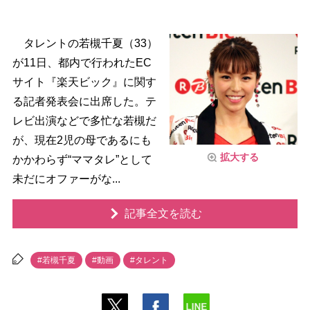
タレントの若槻千夏（33）
が11日、都内で行われたEC
サイト『楽天ビック』に関す
る記者発表会に出席した。テ
レビ出演などで多忙な若槻だ
が、現在2児の母であるにも
拡大する
かかわらず“ママタレ”として
未だにオファーがな...
記事全文を読む
#若槻千夏
#動画
#タレント