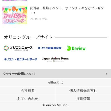
試写会、登壇イベント、サインチェキなどプレゼン
ト！
プレゼント特集
オリコングループサイト
クッキーの使用について
このサイトでは Cookie を使用して、ユーザーに合わせたコンテンツや広告の
elthaとは
表示、ソーシャル メディア機能の提供、広告の表示回数やクリック数の測定を
会社概要
個人情報保護方針
行っています。
また、ユーザーによるサイトの利用状況についても情報を収集し、ソーシャル
お問い合わせ
採用情報
メディアや広告配信、データ解析の各パートナーに提供しています。
各パートナーは、この情報とユーザーが各パートナーに提供した他の情報や、
© oricon ME inc.
ユーザーが各パートナーのサービスを使用したときに収集した他の情報を組み