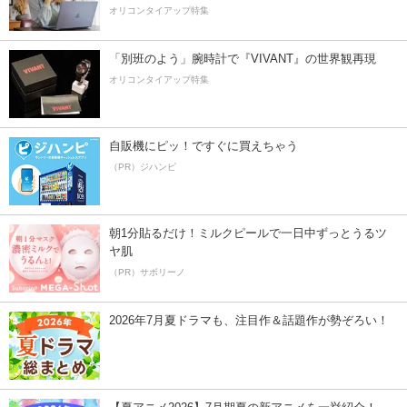
オリコンタイアップ特集
「別班のよう」腕時計で『VIVANT』の世界観再現
オリコンタイアップ特集
自販機にピッ！ですぐに買えちゃう
（PR）ジハンピ
朝1分貼るだけ！ミルクピールで一日中ずっとうるツ
ヤ肌
（PR）サボリーノ
2026年7月夏ドラマも、注目作＆話題作が勢ぞろい！