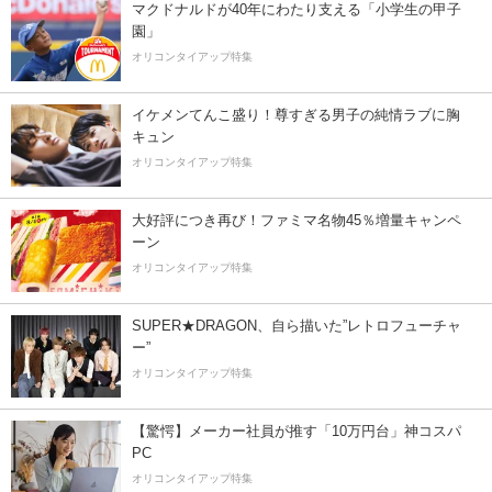
マクドナルドが40年にわたり支える「小学生の甲子
園」
オリコンタイアップ特集
イケメンてんこ盛り！尊すぎる男子の純情ラブに胸
キュン
オリコンタイアップ特集
大好評につき再び！ファミマ名物45％増量キャンペ
ーン
オリコンタイアップ特集
SUPER★DRAGON、自ら描いた”レトロフューチャ
ー”
オリコンタイアップ特集
【驚愕】メーカー社員が推す「10万円台」神コスパ
PC
オリコンタイアップ特集