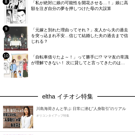
「私が絶対に娘の可能性を開花させる…！」娘に高
額を注ぎ自分の夢を押しつけた母の大誤算
「元嫁と別れた理由ってそれ？」友人から夫の過去
を突っ込まれ不安…信じて結婚した夫の過去まで信
じれる？
「自転車借りたよ～！」って勝手に!? ママ友の常識
が理解できない！ 次に貸してと言ってきたのは…
eltha イチオシ特集
川島海荷さんと学ぶ 日常に潜む“人身取引”のリアル
オリコンタイアップ特集