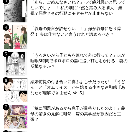
「あら、ごめんなさいね？」って絶対悪いと思って
ないでしょ…！ 私の畑に平然と踏み入る隣人…無
視？悪意？その行動にモヤモヤが止まらない
「義母の発言が許せない…！」嫁が義母に怒り爆
発！ 夫は仕方ないと言うけれど諦めるべき？
「うるさいから子どもを連れて外に行って？」夫が
睡眠3時間でボロボロの妻に追い打ちをかける…妻の
反撃なるか？
結婚前提の付き合いに喜ぶよし子だったが…「うど
ん」と「オムライス」から始まる小さな違和感【あ
なたが理解できません Vol.5】
「嫁に問題があるから息子が目移りしたのよ！」義
母の驚きの見解に唖然…嫁の高学歴が原因だと主
張!?