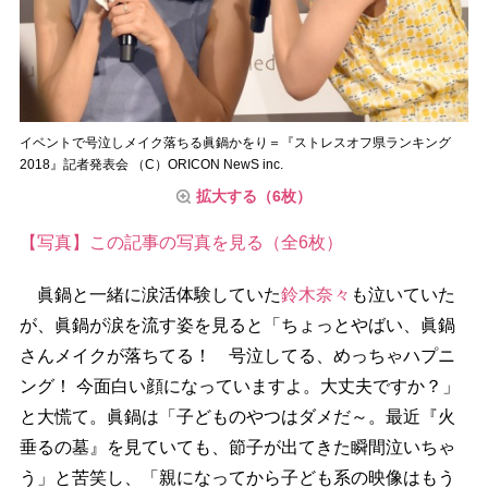
イベントで号泣しメイク落ちる眞鍋かをり＝『ストレスオフ県ランキング
2018』記者発表会 （C）ORICON NewS inc.
拡大する（6枚）
【写真】この記事の写真を見る（全6枚）
眞鍋と一緒に涙活体験していた
鈴木奈々
も泣いていた
が、眞鍋が涙を流す姿を見ると「ちょっとやばい、眞鍋
さんメイクが落ちてる！ 号泣してる、めっちゃハプニ
ング！ 今面白い顔になっていますよ。大丈夫ですか？」
と大慌て。眞鍋は「子どものやつはダメだ～。最近『火
垂るの墓』を見ていても、節子が出てきた瞬間泣いちゃ
う」と苦笑し、「親になってから子ども系の映像はもう