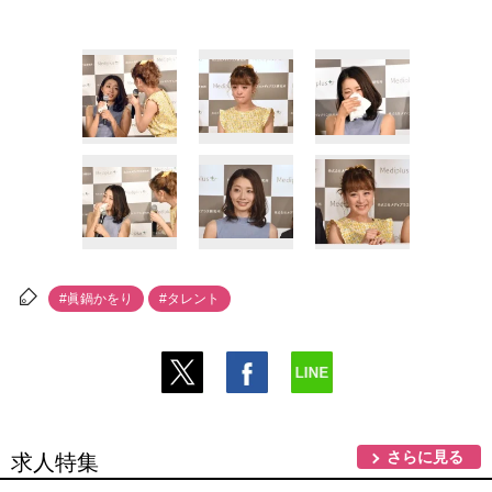
#眞鍋かをり
#タレント
さらに見る
求人特集