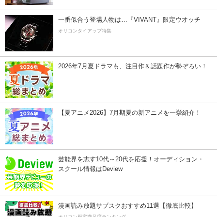
一番似合う登場人物は…『VIVANT』限定ウオッチ
オリコンタイアップ特集
2026年7月夏ドラマも、注目作＆話題作が勢ぞろい！
【夏アニメ2026】7月期夏の新アニメを一挙紹介！
芸能界を志す10代～20代を応援！オーディション・
スクール情報はDeview
漫画読み放題サブスクおすすめ11選【徹底比較】
オリコン顧客満足度ランキング