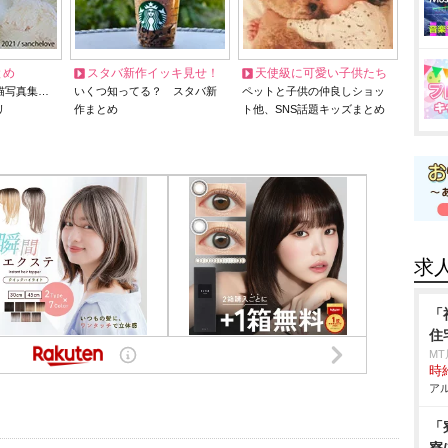
とめ
スタバ新作イッキ見せ！
天使級に可愛い子供たち
猫写真集…
いくつ知ってる？ スタバ新
ペットと子供の仲良しショッ
リ
作まとめ
ト他、SNS話題キッズまとめ
求
「
住
M
時給
アル
「