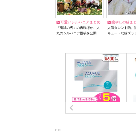
可愛いシルバニアまとめ
癒やしの猫ま
『鬼滅の刃』の再現ほか、人
人気タレント猫、
気のシルバニア投稿を公開
キュートな猫ズラ
P R