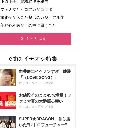
小原正子、資格取得を報告
ファミマとヒロアカがコラボ
施す側から見た整形のカジュアル化
美容外科医が世の中に思うこと
もっと見る
向井康二イケメンすぎ！純愛
『（LOVE SONG）』
オリコンタイアップ特集
お値段そのまま45％増量！フ
ァミマ夏の大盤振る舞い
オリコンタイアップ特集
SUPER★DRAGON、自ら描
いた”レトロフューチャー”