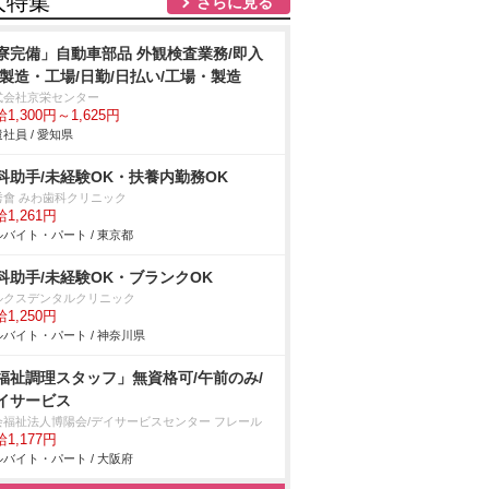
人特集
さらに見る
寮完備」自動車部品 外観検査業務/即入
/製造・工場/日勤/日払い/工場・製造
式会社京栄センター
1,300円～1,625円
社員 / 愛知県
科助手/未経験OK・扶養内勤務OK
秀會 みわ歯科クリニック
1,261円
バイト・パート / 東京都
科助手/未経験OK・ブランクOK
ルクスデンタルクリニック
1,250円
バイト・パート / 神奈川県
福祉調理スタッフ」無資格可/午前のみ/
イサービス
会福祉法人博陽会/デイサービスセンター フレール
1,177円
バイト・パート / 大阪府