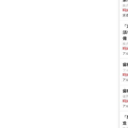
寮
株
時給
派遣
「
須
備
株式
時給
アル
歯
フ
時給
アル
歯
健
時給
アル
「
造