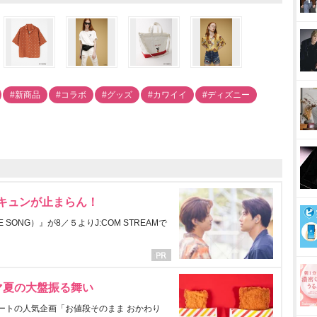
#新商品
#コラボ
#グッズ
#カワイイ
#ディズニー
にキュンが止まらん！
ONG）』が8／５よりJ:COM STREAMで
マ夏の大盤振る舞い
ートの人気企画「お値段そのまま おかわり