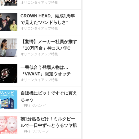
オリコンタイアップ特集
CROWN HEAD、結成1周年
で見えた”バンドらしさ”
オリコンタイアップ特集
【驚愕】メーカー社員が推す
「10万円台」神コスパPC
オリコンタイアップ特集
一番似合う登場人物は…
『VIVANT』限定ウオッチ
オリコンタイアップ特集
自販機にピッ！ですぐに買え
ちゃう
（PR）ジハンピ
朝1分貼るだけ！ミルクピー
ルで一日中ずっとうるツヤ肌
（PR）サボリーノ