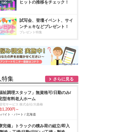
ヒットの推移をチェック！
試写会、登壇イベント、サイ
ンチェキなどプレゼント！
プレゼント特集
人特集
さらに見る
福祉調理スタッフ」無資格可/日勤のみ/
宅型有料老人ホーム
T居宅サービス 株式会社/大曲椿
1,200円～
バイト・パート / 北海道
寮完備」トラックの積み荷の組立/即入