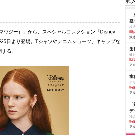
求
「
寮
株
ウジー）」から、スペシャルコレクション『Disney
時給
派遣
USSY』が25日より登場。Tシャツやデニムショーツ、キャップな
歯
開する。
健
時給
アル
歯
ア
時給
アル
「
デ
社
時給
アル