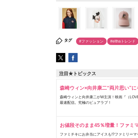
タグ
#ファッション
#elthaトレンド
注目★トピックス
森崎ウィン×向井康二“両片思い”
森崎ウィンと向井康二がW主演！映画『（LOVE S
最速配信。究極のピュアラブ！
お値段そのまま45％増量！ファミ
ファミチキにお弁当にアイスも!?ファミリーマ