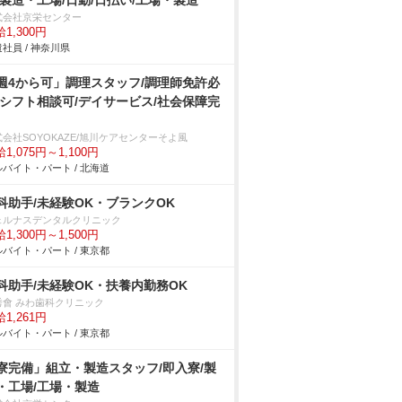
/製造・工場/日勤/日払い/工場・製造
式会社京栄センター
1,300円
社員 / 神奈川県
週4から可」調理スタッフ/調理師免許必
/シフト相談可/デイサービス/社会保障完
会社SOYOKAZE/旭川ケアセンターそよ風
1,075円～1,100円
バイト・パート / 北海道
科助手/未経験OK・ブランクOK
ェルナスデンタルクリニック
1,300円～1,500円
バイト・パート / 東京都
科助手/未経験OK・扶養内勤務OK
秀會 みわ歯科クリニック
1,261円
バイト・パート / 東京都
寮完備」組立・製造スタッフ/即入寮/製
・工場/工場・製造