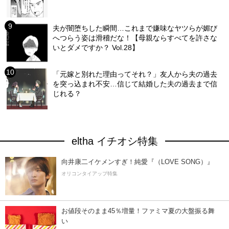
夫が闇堕ちした瞬間…これまで嫌味なヤツらが媚び
へつらう姿は滑稽だな！【母親ならすべてを許さな
いとダメですか？ Vol.28】
「元嫁と別れた理由ってそれ？」友人から夫の過去
を突っ込まれ不安…信じて結婚した夫の過去まで信
じれる？
eltha イチオシ特集
向井康二イケメンすぎ！純愛『（LOVE SONG）』
オリコンタイアップ特集
お値段そのまま45％増量！ファミマ夏の大盤振る舞
い