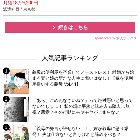
月給18万9,200円
派遣社員 / 東京都
続きはこちら
sponsored by 求人ボックス
人気記事ランキング
義母の便利屋を卒業してノーストレス！ 離婚から始
まる妻と娘の新たな人生に悔いはなし！【嫁を便利
屋扱いする義母 Vol.44】
「あら、ごめんなさいね？」って絶対悪いと思って
ないでしょ…！ 私の畑に平然と踏み入る隣人…無
視？悪意？その行動にモヤモヤが止まらない
「義母の発言が許せない…！」嫁が義母に怒り爆
発！ 夫は仕方ないと言うけれど諦めるべき？