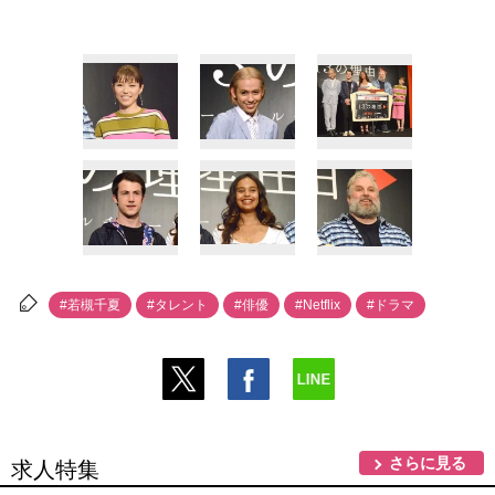
#若槻千夏
#タレント
#俳優
#Netflix
#ドラマ
さらに見る
求人特集