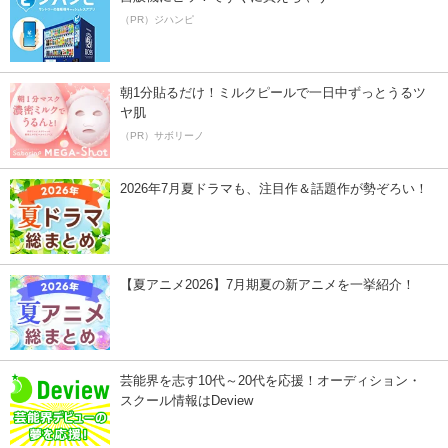
（PR）ジハンピ
朝1分貼るだけ！ミルクピールで一日中ずっとうるツ
ヤ肌
（PR）サボリーノ
2026年7月夏ドラマも、注目作＆話題作が勢ぞろい！
【夏アニメ2026】7月期夏の新アニメを一挙紹介！
芸能界を志す10代～20代を応援！オーディション・
スクール情報はDeview