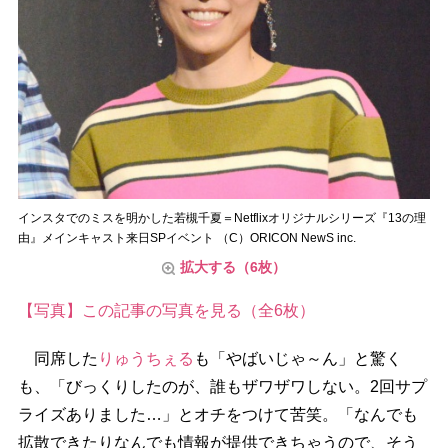
インスタでのミスを明かした若槻千夏＝Netflixオリジナルシリーズ『13の理
由』メインキャスト来日SPイベント （C）ORICON NewS inc.
拡大する（6枚）
【写真】この記事の写真を見る（全6枚）
同席した
りゅうちぇる
も「やばいじゃ～ん」と驚く
も、「びっくりしたのが、誰もザワザワしない。2回サプ
ライズありました…」とオチをつけて苦笑。「なんでも
拡散できたりなんでも情報が提供できちゃうので、そう