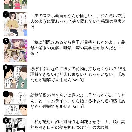
「夫のスマホ画面がなんか怪しい…」ジム通いで別
人のように変わった!? 夫が隠していた衝撃の事実と
は
「嫁に問題があるから息子が目移りしたのよ！」義
母の驚きの見解に唖然…嫁の高学歴が原因だと主
張!?
ほぼ手ぶらなのに彼女の荷物は持ちたくない？ 彼を
理解できないけど楽しまないともったいない！【あ
なたが理解できません Vol.8】
結婚前提の付き合いに喜ぶよし子だったが…「うど
ん」と「オムライス」から始まる小さな違和感【あ
なたが理解できません Vol.5】
「私が絶対に娘の可能性を開花させる…！」娘に高
額を注ぎ自分の夢を押しつけた母の大誤算