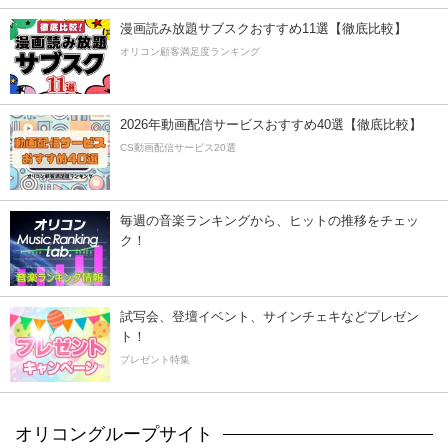
漫画読み放題サブスクおすすめ11選【徹底比較】
オリコン顧客満足度ランキング
2026年動画配信サービスおすすめ40選【徹底比較】
CS動画配信サービス20選
毎週の音楽ランキングから、ヒットの推移をチェッ
ク！
試写会、登壇イベント、サインチェキなどプレゼン
ト！
プレゼント特集
オリコングループサイト