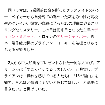
同ドラマは、2週間前に命を断ったクラスメイトのハン
ナ・ベイカーから自分宛ての謎めいた箱をみつけた高校
生のクレイが、彼女が自殺に至った13の理由に迫るスリ
リングなミステリー。この日は初来日となった主演の
デ
ィラン・ミネット
、ヒロインの
アリーシャ・ボー
、脚
本・製作総指揮のブライアン・ヨーキーを若槻とりゅう
ちぇるが歓迎した。
2人から巨大絵馬をプレゼントされた一同は大喜び。ア
リーシャは「すごくイケてるし美しいわ」と興奮し、ブ
ライアンは「孤独を感じている人たちに『13の理由』を
観て、それほど孤独じゃないと感じてほしい、と絵馬に
書きたい」と掲げていた。