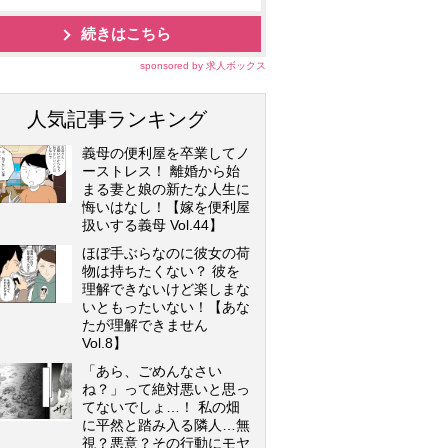
続きはこちら
sponsored by 求人ボックス
人気記事ランキング
義母の便利屋を卒業してノ
ーストレス！ 離婚から始
まる妻と娘の新たな人生に
悔いはなし！【嫁を便利屋
扱いする義母 Vol.44】
ほぼ手ぶらなのに彼女の荷
物は持ちたくない？ 彼を
理解できないけど楽しまな
いともったいない！【あな
たが理解できません
Vol.8】
「あら、ごめんなさい
ね？」って絶対悪いと思っ
てないでしょ…！ 私の畑
に平然と踏み入る隣人…無
視？悪意？その行動にモヤ