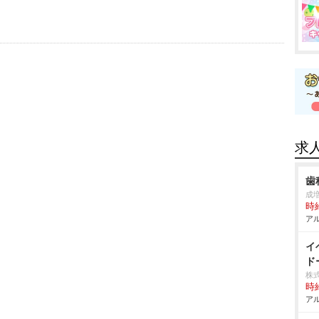
求
歯
成
時給
アル
イ
ド
株
時給
アル