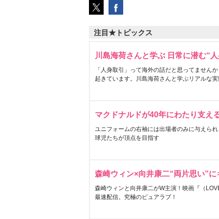
注目★トピックス
川島海荷さんと学ぶ 日常に潜む“人
「人身取引」って海外の話だと思ってませんか
起きています。川島海荷さんと学ぶリアルな実
マクドナルドが40年にわたり支え
ユニフォームの右袖には出場者のみに与えられ
球児たちが頂点を目指す
森崎ウィン×向井康二“両片思い”
森崎ウィンと向井康二がW主演！映画『（LOVE S
最速配信。究極のピュアラブ！