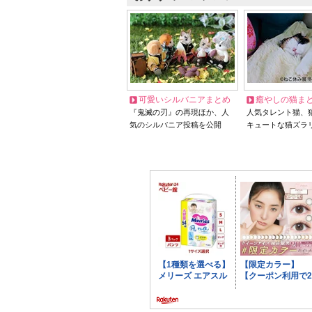
可愛いシルバニアまとめ
癒やしの猫ま
『鬼滅の刃』の再現ほか、人
人気タレント猫、
気のシルバニア投稿を公開
キュートな猫ズラ