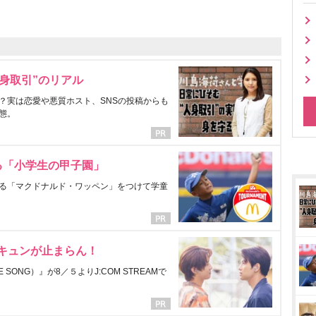
身取引”のリアル
？実は恋愛や悪質ホスト、SNSの投稿からも
態。
る「小学生の甲子園」
る「マクドナルド・ワッペン」をつけて学童
にキュンが止まらん！
ONG）』が8／５よりJ:COM STREAMで