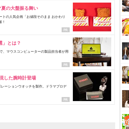
マ夏の大盤振る舞い
ートの人気企画「お値段そのまま おかわり
催！
選」とは？
で、マウスコンピューターの製品担当者が用
表現した腕時計登場
ラボレーションウオッチを製作。ドラマプロデ