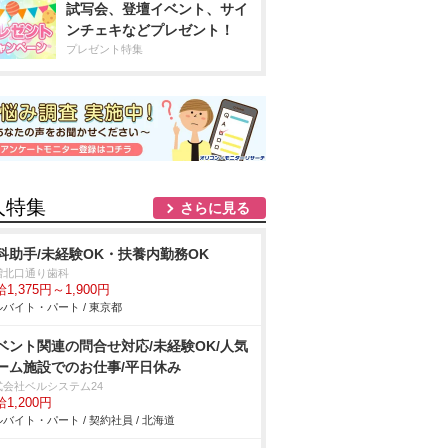
試写会、登壇イベント、サイ
ンチェキなどプレゼント！
プレゼント特集
人特集
さらに見る
科助手/未経験OK・扶養内勤務OK
増北口通り歯科
1,375円～1,900円
バイト・パート / 東京都
ベント関連の問合せ対応/未経験OK/人気
ーム施設でのお仕事/平日休み
式会社ベルシステム24
1,200円
バイト・パート / 契約社員 / 北海道