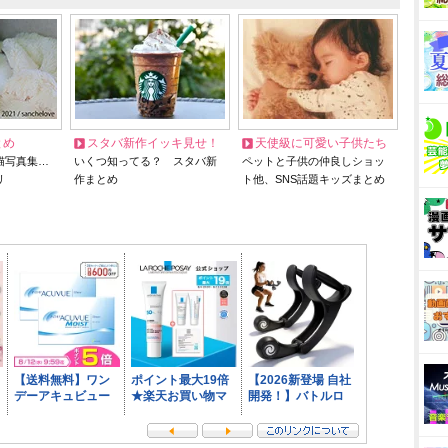
とめ
スタバ新作イッキ見せ！
天使級に可愛い子供たち
猫写真集…
いくつ知ってる？ スタバ新
ペットと子供の仲良しショッ
リ
作まとめ
ト他、SNS話題キッズまとめ