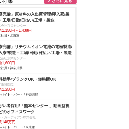
人特集
さらに見る
寮完備」原材料の入出庫管理/即入寮/製
・工場/日勤/日払い/工場・製造
式会社京栄センター
1,150円～1,438円
社員 / 北海道
寮完備」リチウムイオン電池の電極製造/
入寮/製造・工場/日勤/日払い/工場・製造
式会社京栄センター
1,600円
社員 / 神奈川県
科助手/ブランクOK・短時間OK
下歯科医院
1,250円
バイト・パート / 神奈川県
がい者採用/「熊本センター 」動画監視
どのオフィスワーク
ー・ガーディアン株式会社
収148万円
バイト・パート / 東京都