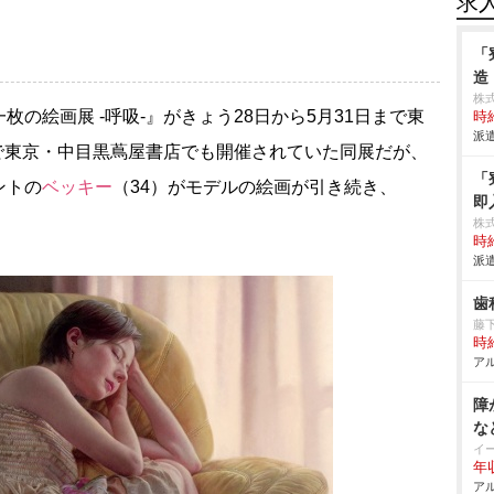
求
「
造
株
の絵画展 -呼吸-』がきょう28日から5月31日まで東
時給
派遣
まで東京・中目黒蔦屋書店でも開催されていた同展だが、
「
ントの
ベッキー
（34）がモデルの絵画が引き続き、
即
株
時給
派遣
歯
藤
時給
アル
障
な
イ
年
アル