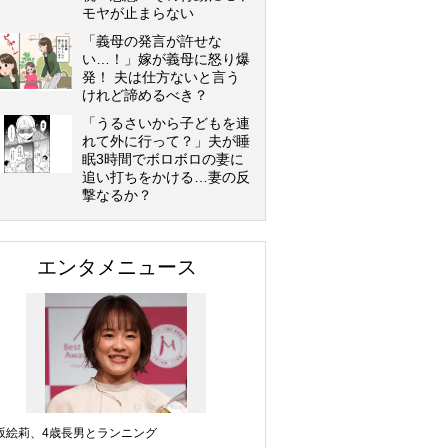
モヤが止まらない
「義母の発言が許せな
い…！」嫁が義母に怒り爆
発！ 夫は仕方ないと言う
けれど諦めるべき？
「うるさいから子どもを連
れて外に行って？」夫が睡
眠3時間でボロボロの妻に
追い打ちをかける…妻の反
撃なるか？
エンタメニュース
坂絵莉、4歳長男とランニング