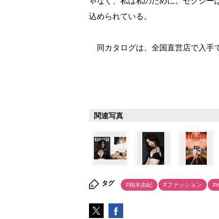
ゃなく、私は私のために。セクシー
込められている。
同カタログは、全国直営店で入手で
関連写真
タグ
#柏木由紀
#ファッション
#