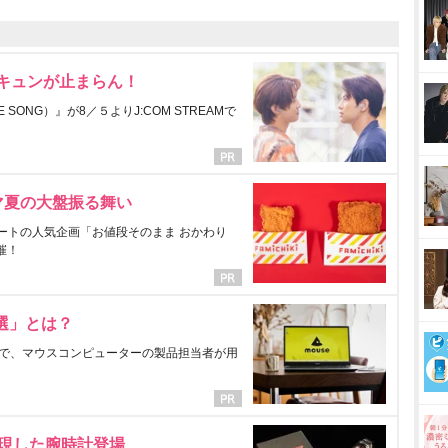
にキュンが止まらん！
ONG）』が8／５よりJ:COM STREAMで
マ夏の大盤振る舞い
ートの人気企画「お値段そのまま おかわり
催！
選」とは？
で、マウスコンピューターの製品担当者が用
表現した腕時計登場