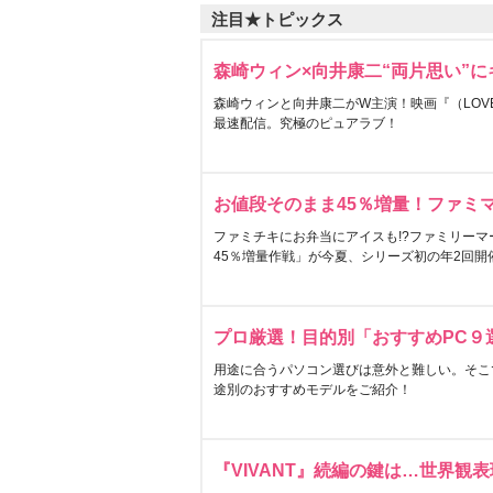
注目★トピックス
森崎ウィン×向井康二“両片思い”
森崎ウィンと向井康二がW主演！映画『（LOVE S
最速配信。究極のピュアラブ！
お値段そのまま45％増量！ファミ
ファミチキにお弁当にアイスも!?ファミリーマ
45％増量作戦」が今夏、シリーズ初の年2回開
プロ厳選！目的別「おすすめPC９
用途に合うパソコン選びは意外と難しい。そこ
途別のおすすめモデルをご紹介！
『VIVANT』続編の鍵は…世界観