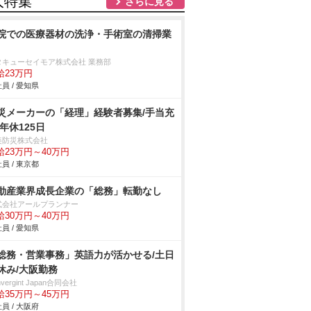
人特集
さらに見る
院での医療器材の洗浄・手術室の清掃業
タキューセイモア株式会社 業務部
給23万円
員 / 愛知県
災メーカーの「経理」経験者募集/手当充
/年休125日
美防災株式会社
給23万円～40万円
員 / 東京都
動産業界成長企業の「総務」転勤なし
式会社アールプランナー
給30万円～40万円
員 / 愛知県
総務・営業事務」英語力が活かせる/土日
休み/大阪勤務
nvergint Japan合同会社
給35万円～45万円
員 / 大阪府