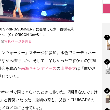
rd 2018 SPRING/SUMMER』に登場した木下優樹＆茉
 （C）ORICON NewS inc.
写真ページを見る
ンウォーター」ステージに参加。水色でコーディネー
りながら歩行した。そして「楽しかったですか」の質問
司会を務めた
南海キャンディーズ
の
山里亮太
は「癒やさ
見せていた。
sAwardで同じぐらいのときに歩いた。2回目なんですけ
」と苦笑いだった。退場の際も、父親・FUJIWARAの
をメロメロにさせていた。