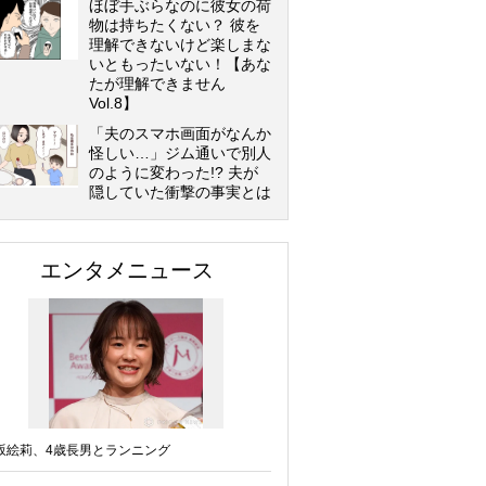
ほぼ手ぶらなのに彼女の荷
物は持ちたくない？ 彼を
理解できないけど楽しまな
いともったいない！【あな
たが理解できません
Vol.8】
「夫のスマホ画面がなんか
怪しい…」ジム通いで別人
のように変わった!? 夫が
隠していた衝撃の事実とは
エンタメニュース
坂絵莉、4歳長男とランニング