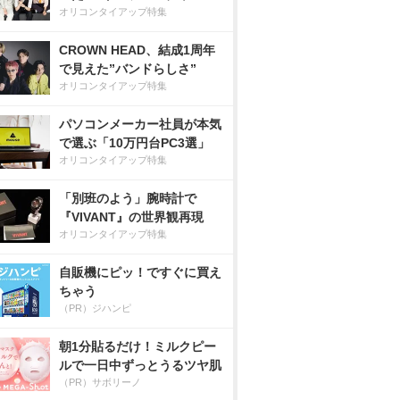
オリコンタイアップ特集
CROWN HEAD、結成1周年
で見えた”バンドらしさ”
オリコンタイアップ特集
パソコンメーカー社員が本気
で選ぶ「10万円台PC3選」
オリコンタイアップ特集
「別班のよう」腕時計で
『VIVANT』の世界観再現
オリコンタイアップ特集
自販機にピッ！ですぐに買え
ちゃう
（PR）ジハンピ
朝1分貼るだけ！ミルクピー
ルで一日中ずっとうるツヤ肌
（PR）サボリーノ