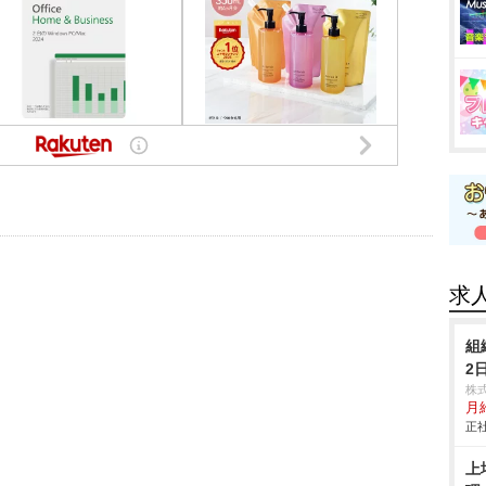
求
組
2
株
月
正社
上