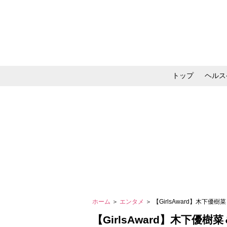
トップ
ヘルス
メイク・コスメ・スキ
ホーム
＞
エンタメ
＞ 【GirlsAward】木
【GirlsAward】木下