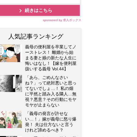
続きはこちら
sponsored by 求人ボックス
人気記事ランキング
義母の便利屋を卒業してノ
ーストレス！ 離婚から始
まる妻と娘の新たな人生に
悔いはなし！【嫁を便利屋
扱いする義母 Vol.44】
「あら、ごめんなさい
ね？」って絶対悪いと思っ
てないでしょ…！ 私の畑
に平然と踏み入る隣人…無
視？悪意？その行動にモヤ
モヤが止まらない
「義母の発言が許せな
い…！」嫁が義母に怒り爆
発！ 夫は仕方ないと言う
けれど諦めるべき？