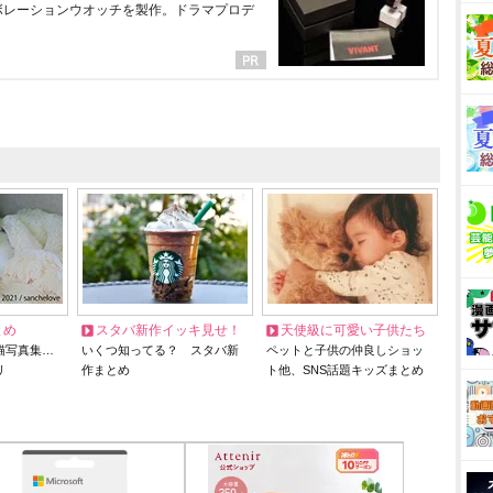
ラボレーションウオッチを製作。ドラマプロデ
とめ
スタバ新作イッキ見せ！
天使級に可愛い子供たち
猫写真集…
いくつ知ってる？ スタバ新
ペットと子供の仲良しショッ
リ
作まとめ
ト他、SNS話題キッズまとめ