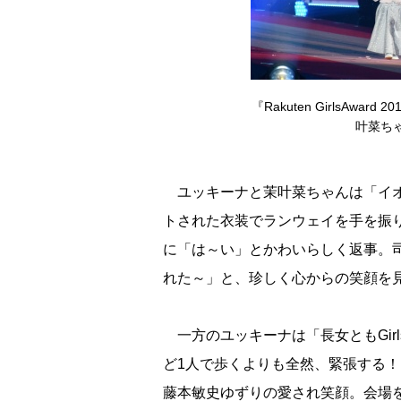
『Rakuten GirlsAwa
叶菜ちゃん
ユッキーナと茉叶菜ちゃんは「イオ
トされた衣装でランウェイを手を振
に「は～い」とかわいらしく返事。
れた～」と、珍しく心からの笑顔を
一方のユッキーナは「長女ともGirl
ど1人で歩くよりも全然、緊張する！
藤本敏史ゆずりの愛され笑顔。会場