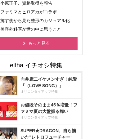
小原正子、資格取得を報告
ファミマとヒロアカがコラボ
施す側から見た整形のカジュアル化
美容外科医が世の中に思うこと
もっと見る
向井康二イケメンすぎ！純愛
『（LOVE SONG）』
オリコンタイアップ特集
お値段そのまま45％増量！フ
ァミマ夏の大盤振る舞い
オリコンタイアップ特集
SUPER★DRAGON、自ら描
いた”レトロフューチャー”