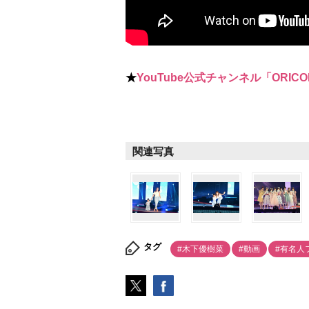
★
YouTube公式チャンネル「ORICO
関連写真
タグ
#木下優樹菜
#動画
#有名人