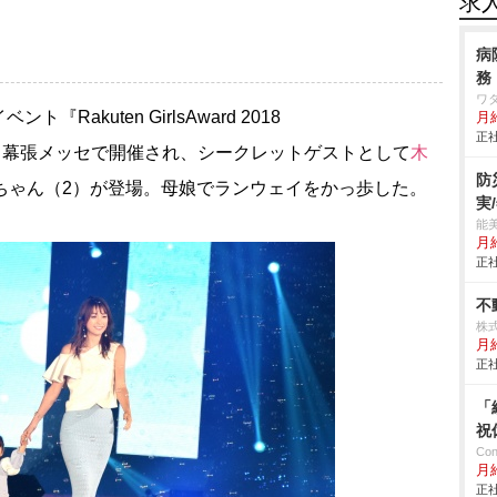
求
病
務
ワ
kuten GirlsAward 2018
月
正社
、千葉・幕張メッセで開催され、シークレットゲストとして
木
防
ちゃん（2）が登場。母娘でランウェイをかっ歩した。
実
能
月
正社
不
株
月
正社
「
祝
Co
月
正社