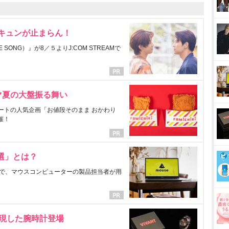
にキュンが止まらん！
ONG）』が8／５よりJ:COM STREAMで
マ夏の大盤振る舞い
ートの人気企画「お値段そのまま おかわり
催！
選」とは？
で、マウスコンピューターの製品担当者が用
表現した腕時計登場