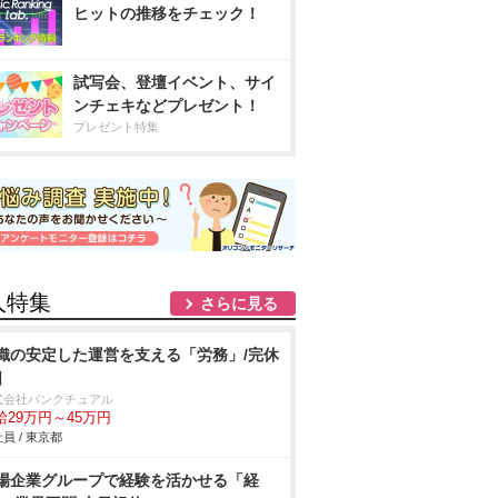
ヒットの推移をチェック！
試写会、登壇イベント、サイ
ンチェキなどプレゼント！
プレゼント特集
人特集
さらに見る
織の安定した運営を支える「労務」/完休
日
式会社パンクチュアル
給29万円～45万円
員 / 東京都
場企業グループで経験を活かせる「経