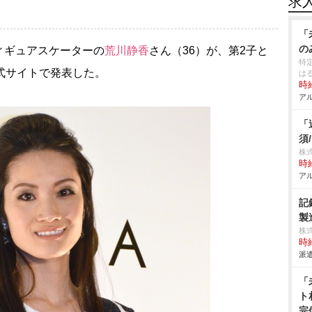
求
「
の
ィギュアスケーターの
荒川静香
さん（36）が、第2子と
特
式サイトで発表した。
は
時給
アル
「
須
株
時給
アル
記
製
株
時給
派遣
「
ト
完