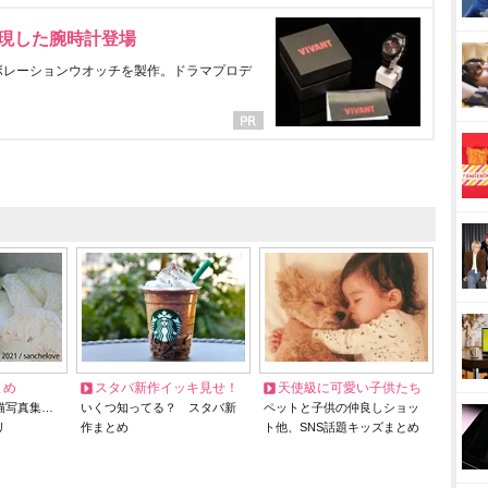
表現した腕時計登場
ラボレーションウオッチを製作。ドラマプロデ
とめ
スタバ新作イッキ見せ！
天使級に可愛い子供たち
猫写真集…
いくつ知ってる？ スタバ新
ペットと子供の仲良しショッ
リ
作まとめ
ト他、SNS話題キッズまとめ