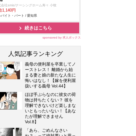
会社smis/ナーシングホーム寿々 小牧
1,140円
バイト・パート / 愛知県
続きはこちら
sponsored by 求人ボックス
人気記事ランキング
義母の便利屋を卒業してノ
ーストレス！ 離婚から始
まる妻と娘の新たな人生に
悔いはなし！【嫁を便利屋
扱いする義母 Vol.44】
ほぼ手ぶらなのに彼女の荷
物は持ちたくない？ 彼を
理解できないけど楽しまな
いともったいない！【あな
たが理解できません
Vol.8】
「あら、ごめんなさい
ね？」って絶対悪いと思っ