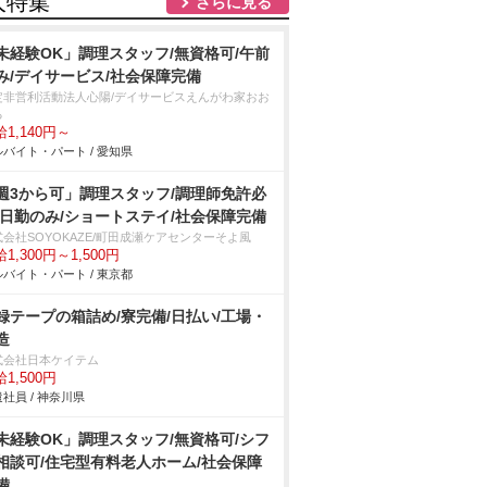
人特集
さらに見る
未経験OK」調理スタッフ/無資格可/午前
み/デイサービス/社会保障完備
定非営利活動法人心陽/デイサービスえんがわ家おお
る
1,140円～
バイト・パート / 愛知県
週3から可」調理スタッフ/調理師免許必
/日勤のみ/ショートステイ/社会保障完備
式会社SOYOKAZE/町田成瀬ケアセンターそよ風
1,300円～1,500円
バイト・パート / 東京都
録テープの箱詰め/寮完備/日払い/工場・
造
式会社日本ケイテム
1,500円
社員 / 神奈川県
未経験OK」調理スタッフ/無資格可/シフ
相談可/住宅型有料老人ホーム/社会保障
備