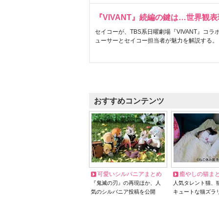
『VIVANT』続編の鍵は…世界観
セイコーが、TBS系日曜劇場『VIVANT』コ
ューサーとセイコー担当者が魅力を解説する。
おすすめコンテンツ
可愛いシルバニアまとめ
癒やしの猫ま
『鬼滅の刃』の再現ほか、人
人気タレント猫、
気のシルバニア投稿を公開
キュートな猫ズラ