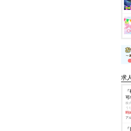
求
「
可
株
う
時給
アル
「