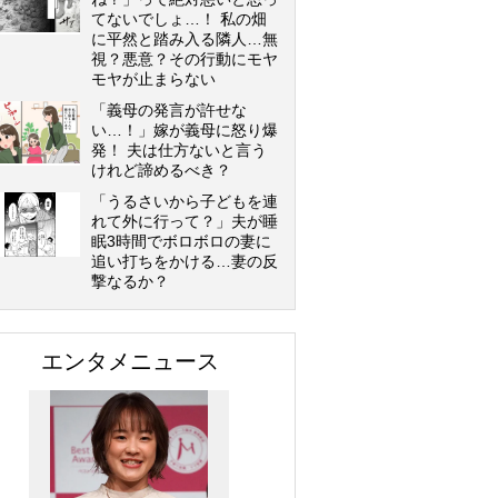
てないでしょ…！ 私の畑
に平然と踏み入る隣人…無
視？悪意？その行動にモヤ
モヤが止まらない
「義母の発言が許せな
い…！」嫁が義母に怒り爆
発！ 夫は仕方ないと言う
けれど諦めるべき？
「うるさいから子どもを連
れて外に行って？」夫が睡
眠3時間でボロボロの妻に
追い打ちをかける…妻の反
撃なるか？
エンタメニュース