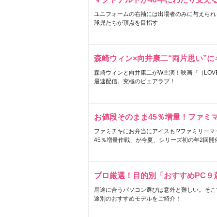
ユニフォームの右袖には出場者のみに与えられ
球児たちが頂点を目指す
森崎ウィン×向井康二“両片思い”
森崎ウィンと向井康二がW主演！映画『（LOVE S
最速配信。究極のピュアラブ！
お値段そのまま45％増量！ファミ
ファミチキにお弁当にアイスも!?ファミリーマ
45％増量作戦」が今夏、シリーズ初の年2回開
プロ厳選！目的別「おすすめPC９
用途に合うパソコン選びは意外と難しい。そこ
途別のおすすめモデルをご紹介！