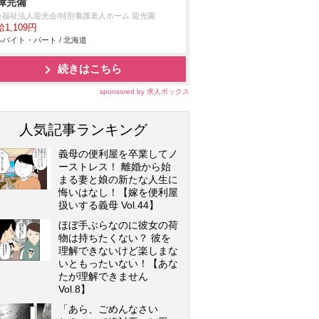
障完備
会福祉法人迎光会/特別養護老人ホーム 迎光園
1,109円
バイト・パート / 北海道
続きはこちら
sponsored by 求人ボックス
人気記事ランキング
義母の便利屋を卒業してノ
ーストレス！ 離婚から始
まる妻と娘の新たな人生に
悔いはなし！【嫁を便利屋
扱いする義母 Vol.44】
ほぼ手ぶらなのに彼女の荷
物は持ちたくない？ 彼を
理解できないけど楽しまな
いともったいない！【あな
たが理解できません
Vol.8】
「あら、ごめんなさい