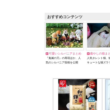
おすすめコンテンツ
可愛いシルバニアまとめ
癒やしの猫ま
『鬼滅の刃』の再現ほか、人
人気タレント猫、
気のシルバニア投稿を公開
キュートな猫ズラ