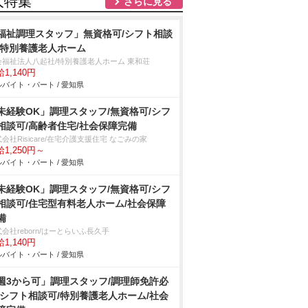
人特集
さらに見る
福祉調理スタッフ」無資格可/シフト相談
/特別養護老人ホーム
会福祉法人八起社/特別養護老人ホーム 東和荘
1,140円
バイト・パート / 愛知県
未経験OK」調理スタッフ/無資格可/シフ
相談可/高齢者住宅/社会保障完備
会社Risicare/在宅介護支援住宅 なごみの家
1,250円～
バイト・パート / 愛知県
未経験OK」調理スタッフ/無資格可/シフ
相談可/住宅型有料老人ホーム/社会保障
備
会社reborn/はーとらいふ長久手
1,140円
バイト・パート / 愛知県
週3から可」調理スタッフ/調理師免許必
/シフト相談可/特別養護老人ホーム/社会