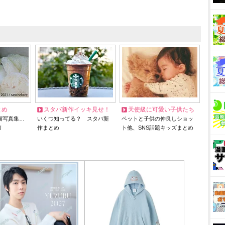
とめ
スタバ新作イッキ見せ！
天使級に可愛い子供たち
猫写真集…
いくつ知ってる？ スタバ新
ペットと子供の仲良しショッ
リ
作まとめ
ト他、SNS話題キッズまとめ