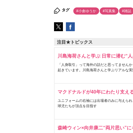
タグ
#小倉ゆうか
#写真集
#雑誌
注目★トピックス
川島海荷さんと学ぶ 日常に潜む“人
「人身取引」って海外の話だと思ってませんか
起きています。川島海荷さんと学ぶリアルな実
マクドナルドが40年にわたり支え
ユニフォームの右袖には出場者のみに与えられ
球児たちが頂点を目指す
森崎ウィン×向井康二“両片思い”