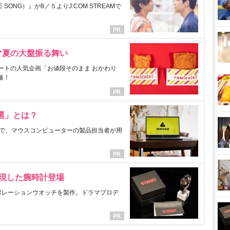
ONG）』が8／５よりJ:COM STREAMで
マ夏の大盤振る舞い
ートの人気企画「お値段そのまま おかわり
催！
選」とは？
で、マウスコンピューターの製品担当者が用
表現した腕時計登場
ラボレーションウオッチを製作。ドラマプロデ