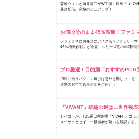
森崎ウィンと向井康二がW主演！映画『（LOVE S
最速配信。究極のピュアラブ！
お値段そのまま45％増量！ファミ
ファミチキにお弁当にアイスも!?ファミリーマ
45％増量作戦」が今夏、シリーズ初の年2回開
プロ厳選！目的別「おすすめPC９
用途に合うパソコン選びは意外と難しい。そこ
途別のおすすめモデルをご紹介！
『VIVANT』続編の鍵は…世界観
セイコーが、TBS系日曜劇場『VIVANT』コ
ューサーとセイコー担当者が魅力を解説する。