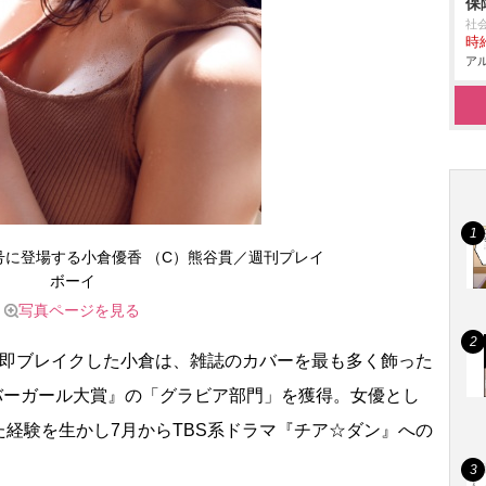
保
社
時給
アル
号に登場する小倉優香 （C）熊谷貫／週刊プレイ
ボーイ
写真ページを見る
即ブレイクした小倉は、雑誌のカバーを最も多く飾った
バーガール大賞』の「グラビア部門」を獲得。女優とし
経験を生かし7月からTBS系ドラマ『チア☆ダン』への