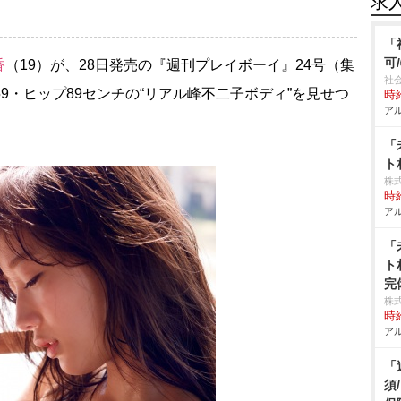
求
「
可
香
（19）が、28日発売の『週刊プレイボーイ』24号（集
社
9・ヒップ89センチの“リアル峰不二子ボディ”を見せつ
時給
アル
「
ト
株式
時給
アル
「
ト
完
株式
時給
アル
「
須