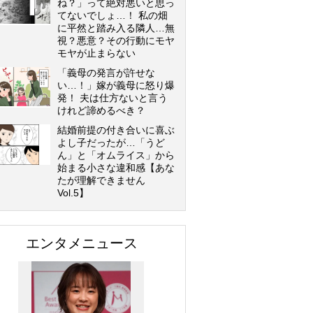
ね？」って絶対悪いと思っ
てないでしょ…！ 私の畑
に平然と踏み入る隣人…無
視？悪意？その行動にモヤ
モヤが止まらない
「義母の発言が許せな
い…！」嫁が義母に怒り爆
発！ 夫は仕方ないと言う
けれど諦めるべき？
結婚前提の付き合いに喜ぶ
よし子だったが…「うど
ん」と「オムライス」から
始まる小さな違和感【あな
たが理解できません
Vol.5】
エンタメニュース