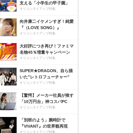
支える「小学生の甲子園」
オリコンタイアップ特集
向井康二イケメンすぎ！純愛
『（LOVE SONG）』
オリコンタイアップ特集
大好評につき再び！ファミマ
名物45％増量キャンペーン
オリコンタイアップ特集
SUPER★DRAGON、自ら描
いた”レトロフューチャー”
オリコンタイアップ特集
【驚愕】メーカー社員が推す
「10万円台」神コスパPC
オリコンタイアップ特集
「別班のよう」腕時計で
『VIVANT』の世界観再現
オリコンタイアップ特集