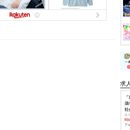
求
「
須
社
株
時給
アル