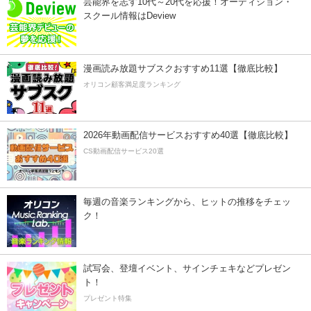
芸能界を志す10代～20代を応援！オーディション・
スクール情報はDeview
漫画読み放題サブスクおすすめ11選【徹底比較】
オリコン顧客満足度ランキング
2026年動画配信サービスおすすめ40選【徹底比較】
CS動画配信サービス20選
毎週の音楽ランキングから、ヒットの推移をチェッ
ク！
試写会、登壇イベント、サインチェキなどプレゼン
ト！
プレゼント特集