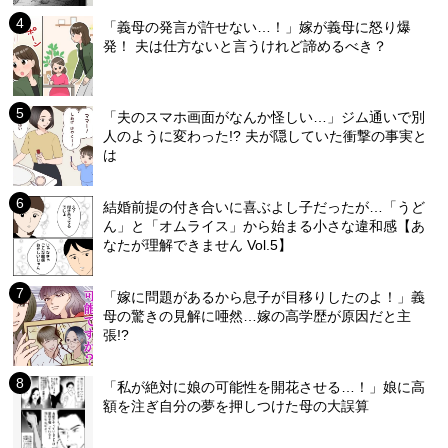
「義母の発言が許せない…！」嫁が義母に怒り爆
発！ 夫は仕方ないと言うけれど諦めるべき？
「夫のスマホ画面がなんか怪しい…」ジム通いで別
人のように変わった!? 夫が隠していた衝撃の事実と
は
結婚前提の付き合いに喜ぶよし子だったが…「うど
ん」と「オムライス」から始まる小さな違和感【あ
なたが理解できません Vol.5】
「嫁に問題があるから息子が目移りしたのよ！」義
母の驚きの見解に唖然…嫁の高学歴が原因だと主
張!?
「私が絶対に娘の可能性を開花させる…！」娘に高
額を注ぎ自分の夢を押しつけた母の大誤算