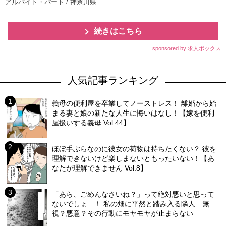
アルバイト・パート / 神奈川県
続きはこちら
sponsored by 求人ボックス
人気記事ランキング
義母の便利屋を卒業してノーストレス！ 離婚から始
まる妻と娘の新たな人生に悔いはなし！【嫁を便利
屋扱いする義母 Vol.44】
ほぼ手ぶらなのに彼女の荷物は持ちたくない？ 彼を
理解できないけど楽しまないともったいない！【あ
なたが理解できません Vol.8】
「あら、ごめんなさいね？」って絶対悪いと思って
ないでしょ…！ 私の畑に平然と踏み入る隣人…無
視？悪意？その行動にモヤモヤが止まらない