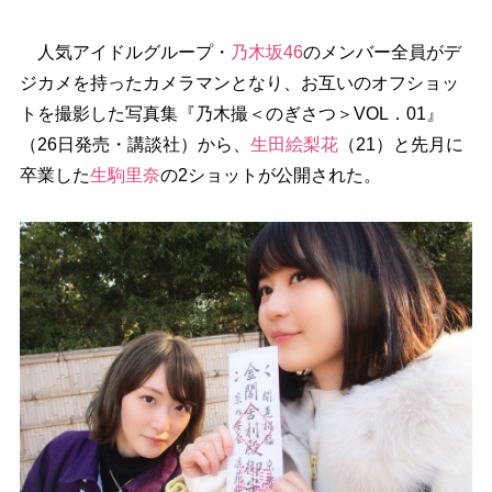
人気アイドルグループ・
乃木坂46
のメンバー全員がデ
ジカメを持ったカメラマンとなり、お互いのオフショッ
トを撮影した写真集『乃木撮＜のぎさつ＞VOL．01』
（26日発売・講談社）から、
生田絵梨花
（21）と先月に
卒業した
生駒里奈
の2ショットが公開された。