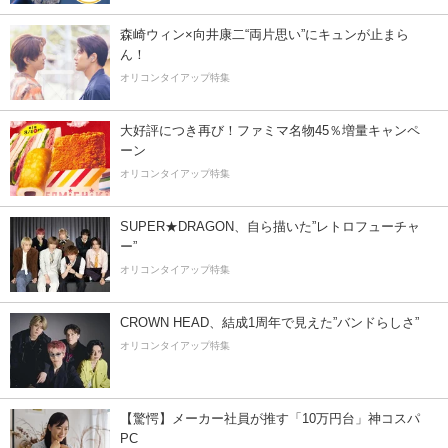
森崎ウィン×向井康二“両片思い”にキュンが止まら
ん！
オリコンタイアップ特集
大好評につき再び！ファミマ名物45％増量キャンペ
ーン
オリコンタイアップ特集
SUPER★DRAGON、自ら描いた”レトロフューチャ
ー”
オリコンタイアップ特集
CROWN HEAD、結成1周年で見えた”バンドらしさ”
オリコンタイアップ特集
【驚愕】メーカー社員が推す「10万円台」神コスパ
PC