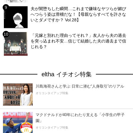
夫が闇堕ちした瞬間…これまで嫌味なヤツらが媚び
へつらう姿は滑稽だな！【母親ならすべてを許さな
いとダメですか？ Vol.28】
「元嫁と別れた理由ってそれ？」友人から夫の過去
を突っ込まれ不安…信じて結婚した夫の過去まで信
じれる？
eltha イチオシ特集
川島海荷さんと学ぶ 日常に潜む“人身取引”のリアル
オリコンタイアップ特集
マクドナルドが40年にわたり支える「小学生の甲子
園」
オリコンタイアップ特集