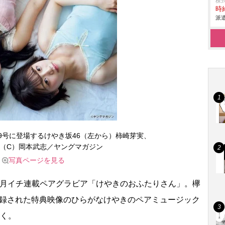
株
時給
派遣
9号に登場するけやき坂46（左から）柿崎芽実、
（C）岡本武志／ヤングマガジン
写真ページを見る
月イチ連載ペアグラビア「けやきのおふたりさん」。欅
に収録された特典映像のひらがなけやきのペアミュージック
いく。