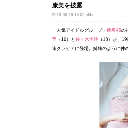
康美を披露
2018-06-19 18:00
eltha
人気アイドルグループ・
欅坂46
の
実
（16）と
佐々木美玲
（18）が、1
末グラビアに登場。姉妹のように仲