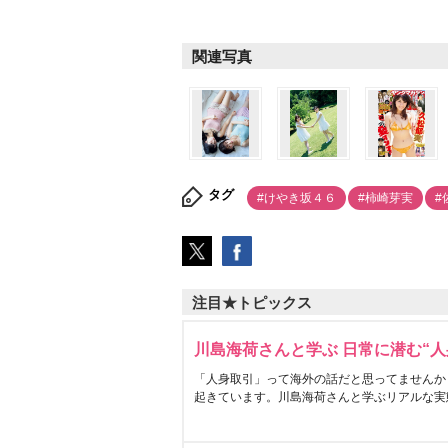
関連写真
タグ
#けやき坂４６
#柿崎芽実
#
注目★トピックス
川島海荷さんと学ぶ 日常に潜む“人
「人身取引」って海外の話だと思ってませんか
起きています。川島海荷さんと学ぶリアルな実