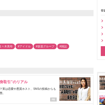
登
佐々木美玲
#アイドル
#坂道グループ
#雑誌
身取引”のリアル
？実は恋愛や悪質ホスト、SNSの投稿からも
態。