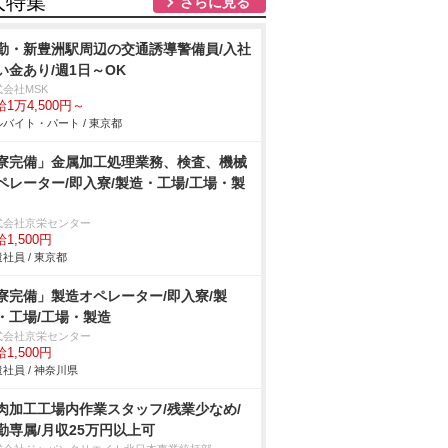
人特集
さらに見る
勤・新豊洲駅周辺の交通誘導警備員/入社
い金あり/週1日～OK
式会社MSK
1万4,500円～
バイト・パート / 東京都
寮完備」金属加工処理業務、検査、機械
ペレーター/即入寮/製造・工場/工場・製
式会社京栄センター
1,500円
社員 / 東京都
寮完備」製造オペレーター/即入寮/製
・工場/工場・製造
式会社京栄センター
1,500円
社員 / 神奈川県
肉加工工場内作業スタッフ/残業少なめ/
勤専属/月収25万円以上可