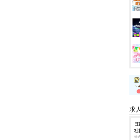
求
日
社
株