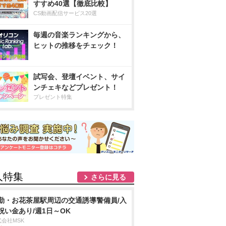
すすめ40選【徹底比較】
CS動画配信サービス20選
毎週の音楽ランキングから、
ヒットの推移をチェック！
試写会、登壇イベント、サイ
ンチェキなどプレゼント！
プレゼント特集
人特集
さらに見る
勤・お花茶屋駅周辺の交通誘導警備員/入
祝い金あり/週1日～OK
式会社MSK