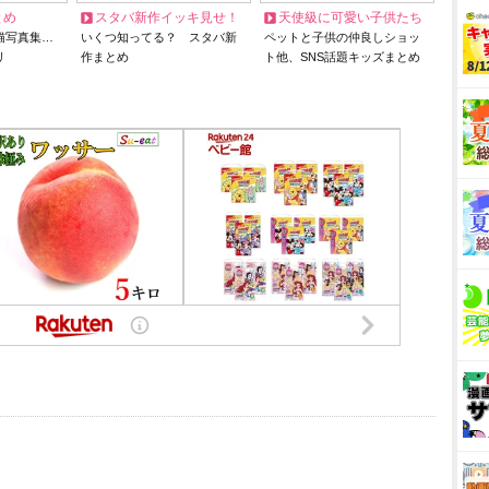
とめ
スタバ新作イッキ見せ！
天使級に可愛い子供たち
猫写真集…
いくつ知ってる？ スタバ新
ペットと子供の仲良しショッ
リ
作まとめ
ト他、SNS話題キッズまとめ