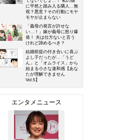
てないでしょ…！ 私の畑
に平然と踏み入る隣人…無
視？悪意？その行動にモヤ
モヤが止まらない
「義母の発言が許せな
い…！」嫁が義母に怒り爆
発！ 夫は仕方ないと言う
けれど諦めるべき？
結婚前提の付き合いに喜ぶ
よし子だったが…「うど
ん」と「オムライス」から
始まる小さな違和感【あな
たが理解できません
Vol.5】
エンタメニュース