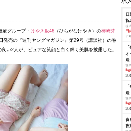
求
日
祝
株
後輩グループ・
けやき坂46
（ひらがなけやき）の
柿崎芽
日給
アル
9日発売の『週刊ヤングマガジン』第29号（講談社）の巻
「
の良い2人が、ピュアな笑顔と白く輝く美肌を披露した。
オ
造
株
時給
派遣
「
造
株
時給
派遣
食
夜