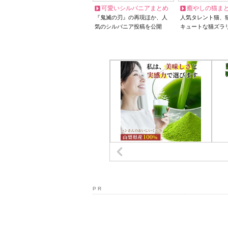
可愛いシルバニアまとめ
癒やしの猫ま
『鬼滅の刃』の再現ほか、人
人気タレント猫、
気のシルバニア投稿を公開
キュートな猫ズラ
P R