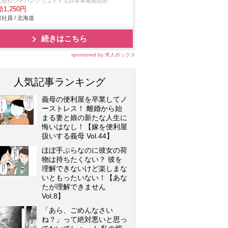
式会社ジャパンクリエイト北日本事業統括部
1,250円
社員 / 北海道
続きはこちら
sponsored by 求人ボックス
人気記事ランキング
義母の便利屋を卒業してノ
ーストレス！ 離婚から始
まる妻と娘の新たな人生に
悔いはなし！【嫁を便利屋
扱いする義母 Vol.44】
ほぼ手ぶらなのに彼女の荷
物は持ちたくない？ 彼を
理解できないけど楽しまな
いともったいない！【あな
たが理解できません
Vol.8】
「あら、ごめんなさい
ね？」って絶対悪いと思っ