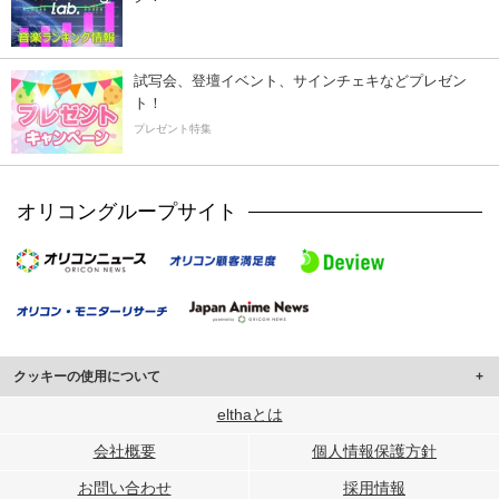
試写会、登壇イベント、サインチェキなどプレゼン
ト！
プレゼント特集
オリコングループサイト
クッキーの使用について
このサイトでは Cookie を使用して、ユーザーに合わせたコンテンツや広告の
elthaとは
表示、ソーシャル メディア機能の提供、広告の表示回数やクリック数の測定を
会社概要
個人情報保護方針
行っています。
また、ユーザーによるサイトの利用状況についても情報を収集し、ソーシャル
お問い合わせ
採用情報
メディアや広告配信、データ解析の各パートナーに提供しています。