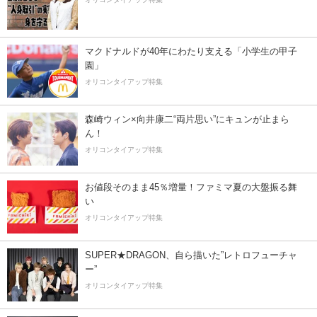
マクドナルドが40年にわたり支える「小学生の甲子
園」
オリコンタイアップ特集
森崎ウィン×向井康二“両片思い”にキュンが止まら
ん！
オリコンタイアップ特集
お値段そのまま45％増量！ファミマ夏の大盤振る舞
い
オリコンタイアップ特集
SUPER★DRAGON、自ら描いた”レトロフューチャ
ー”
オリコンタイアップ特集