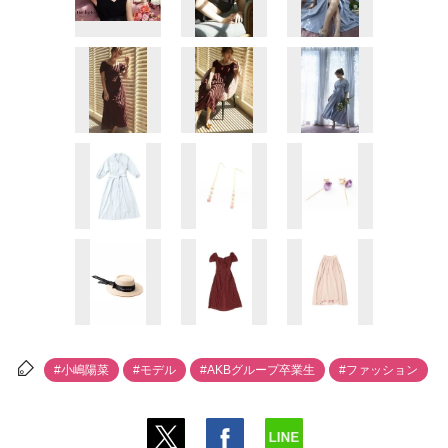
#小嶋陽菜
#モデル
#AKBグループ卒業生
#ファッション