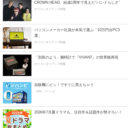
CROWN HEAD、結成1周年で見えた”バンドらしさ”
オリコンタイアップ特集
パソコンメーカー社員が本気で選ぶ「10万円台PC3
選」
オリコンタイアップ特集
「別班のよう」腕時計で『VIVANT』の世界観再現
オリコンタイアップ特集
自販機にピッ！ですぐに買えちゃう
（PR）ジハンピ
2026年7月夏ドラマも、注目作＆話題作が勢ぞろい！