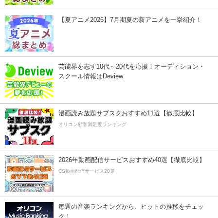
【夏アニメ2026】7月期夏の新アニメを一挙紹介！
芸能界を志す10代～20代を応援！オーディション・
スクール情報はDeview
漫画読み放題サブスクおすすめ11選【徹底比較】
オリコン顧客満足度ランキング
2026年動画配信サービスおすすめ40選【徹底比較】
CS動画配信サービス20選
毎週の音楽ランキングから、ヒットの推移をチェッ
ク！