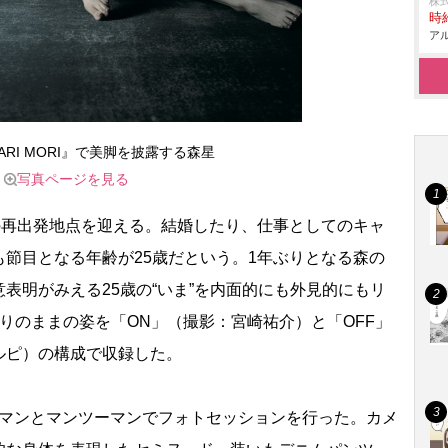
株
時給
アル
ARI MORI』で美脚を披露する森星
写真ページを見る
の再出発地点を迎える。結婚したり、仕事としてのキャ
節目となる年齢が25歳だという。1年ぶりとなる森の
表明がみえる25歳の“いま”を内面的にも外見的にもリ
りのままの姿を「ON」（撮影：宮崎祐介）と「OFF」
・ボルピ）の構成で収録した。
マンとマンツーマンでフォトセッションを行った。カメ