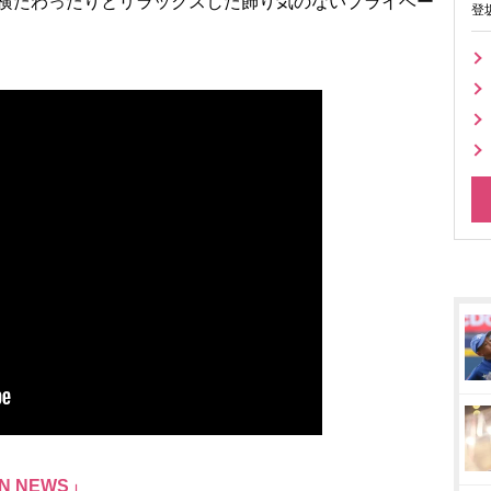
で横たわったりとリラックスした飾り気のないプライベー
登
N NEWS」