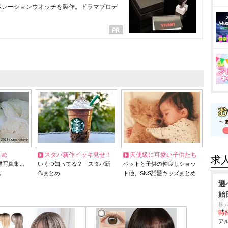
ラボレーションウオッチを製作。ドラマプロデ
とめ
スタバ新作イッキ見せ！
天使級に可愛い子供たち
求
猫写真集…
いくつ知ってる？ スタバ新
ペットと子供の仲良しショッ
リ
作まとめ
ト他、SNS話題キッズまとめ
選
始
株
時給
アル