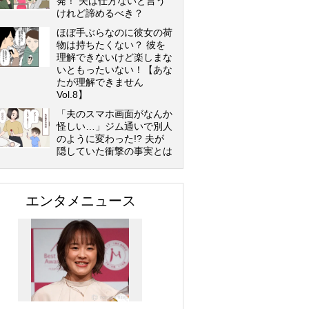
発！ 夫は仕方ないと言う
けれど諦めるべき？
ほぼ手ぶらなのに彼女の荷
物は持ちたくない？ 彼を
理解できないけど楽しまな
いともったいない！【あな
たが理解できません
Vol.8】
「夫のスマホ画面がなんか
怪しい…」ジム通いで別人
のように変わった!? 夫が
隠していた衝撃の事実とは
エンタメニュース