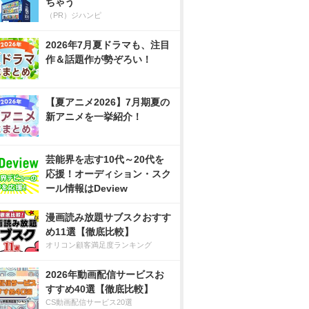
ちゃう
（PR）ジハンピ
2026年7月夏ドラマも、注目
作＆話題作が勢ぞろい！
【夏アニメ2026】7月期夏の
新アニメを一挙紹介！
芸能界を志す10代～20代を
応援！オーディション・スク
ール情報はDeview
漫画読み放題サブスクおすす
め11選【徹底比較】
オリコン顧客満足度ランキング
2026年動画配信サービスお
すすめ40選【徹底比較】
CS動画配信サービス20選