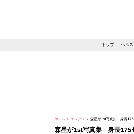
トップ
ヘルス
メイク・コスメ・スキ
ホーム
＞
エンタメ
＞ 森星が1st写真集 身長1
森星が1st写真集 身長1