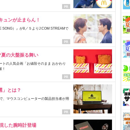
にキュンが止まらん！
ONG）』が8／５よりJ:COM STREAMで
マ夏の大盤振る舞い
ートの人気企画「お値段そのまま おかわり
催！
選」とは？
で、マウスコンピューターの製品担当者が用
表現した腕時計登場