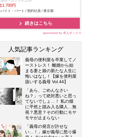
式会社ベルシステム24
1,700円
バイト・パート / 契約社員 / 東京都
続きはこちら
sponsored by 求人ボックス
人気記事ランキング
義母の便利屋を卒業してノ
ーストレス！ 離婚から始
まる妻と娘の新たな人生に
悔いはなし！【嫁を便利屋
扱いする義母 Vol.44】
「あら、ごめんなさい
ね？」って絶対悪いと思っ
てないでしょ…！ 私の畑
に平然と踏み入る隣人…無
視？悪意？その行動にモヤ
モヤが止まらない
「義母の発言が許せな
い…！」嫁が義母に怒り爆