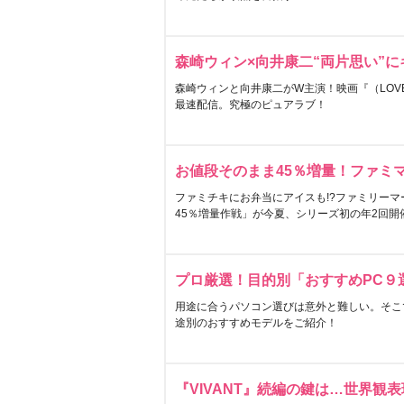
森崎ウィン×向井康二“両片思い”
森崎ウィンと向井康二がW主演！映画『（LOVE S
最速配信。究極のピュアラブ！
お値段そのまま45％増量！ファミ
ファミチキにお弁当にアイスも!?ファミリーマ
45％増量作戦」が今夏、シリーズ初の年2回開
プロ厳選！目的別「おすすめPC９
用途に合うパソコン選びは意外と難しい。そこ
途別のおすすめモデルをご紹介！
『VIVANT』続編の鍵は…世界観