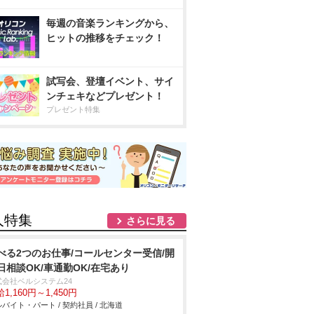
毎週の音楽ランキングから、
ヒットの推移をチェック！
試写会、登壇イベント、サイ
ンチェキなどプレゼント！
プレゼント特集
人特集
さらに見る
べる2つのお仕事/コールセンター受信/開
日相談OK/車通勤OK/在宅あり
式会社ベルシステム24
1,160円～1,450円
バイト・パート / 契約社員 / 北海道