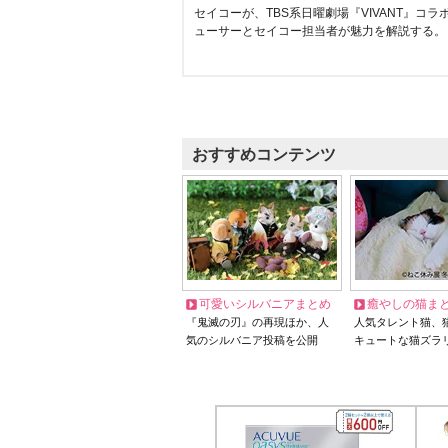
セイコーが、TBS系日曜劇場『VIVANT』コ
ューサーとセイコー担当者が魅力を解説する。
おすすめコンテンツ
可愛いシルバニアまとめ
癒やしの猫ま
『鬼滅の刃』の再現ほか、人
人気タレント猫、
気のシルバニア投稿を公開
キュートな猫ズラ