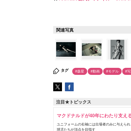
関連写真
タグ
#森星
#動画
#モデル
#
注目★トピックス
マクドナルドが40年にわたり支え
ユニフォームの右袖には出場者のみに与えられ
球児たちが頂点を目指す