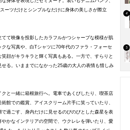
的な身体を表現したセミヌード。装いもデニムパンツ、
ィスーツだけとシンプルなだけに身体の美しさが際立
てて映像を投影したカラフルかつシャープな模様が肌
クな写真や、白Tシャツに70年代のファラ・フォーセ
な笑顔がキラキラと輝く写真もある。一方で、すらりと
見せる。いままでになかった25歳の大人の表情も惜しみ
イクと一緒に箱根旅行へ。電車であくびしたり、喫茶店
美術館での鑑賞、アイスクリーム片手に笑っていたり、
湖で過ごす、身内だけに見せるのびのびとした森星を表
鮮やかなインテリアの空間で、ウクレレを弾いたり、愛