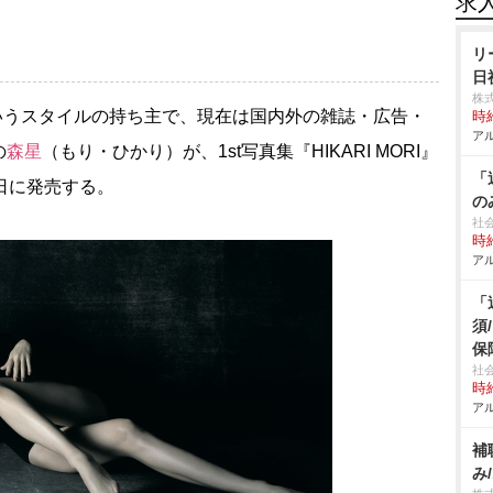
求
リ
日
株
いうスタイルの持ち主で、現在は国内外の雑誌・広告・
時給
アル
の
森星
（もり・ひかり）が、1st写真集『HIKARI MORI』
「
日に発売する。
の
社
時給
アル
「
須
保
社
時給
アル
補
み