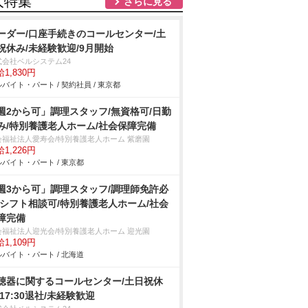
人特集
さらに見る
ーダー/口座手続きのコールセンター/土
祝休み/未経験歓迎/9月開始
式会社ベルシステム24
1,830円
バイト・パート / 契約社員 / 東京都
週2から可」調理スタッフ/無資格可/日勤
み/特別養護老人ホーム/社会保障完備
会福祉法人愛寿会/特別養護老人ホーム 紫磨園
1,226円
バイト・パート / 東京都
週3から可」調理スタッフ/調理師免許必
/シフト相談可/特別養護老人ホーム/社会
障完備
会福祉法人迎光会/特別養護老人ホーム 迎光園
1,109円
バイト・パート / 北海道
聴器に関するコールセンター/土日祝休
/17:30退社/未経験歓迎