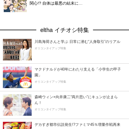
関心!? 自体は最悪の結末に…
eltha イチオシ特集
川島海荷さんと学ぶ 日常に潜む“人身取引”のリアル
オリコンタイアップ特集
マクドナルドが40年にわたり支える「小学生の甲子
園」
オリコンタイアップ特集
森崎ウィン×向井康二“両片思い”にキュンが止まら
ん！
オリコンタイアップ特集
デカすぎ都市伝説発生!?ファミマ45％増量作戦再来