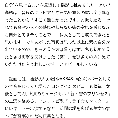
自分”を見せることを意識して撮影に挑みました」という
高橋は、普段のグラビアと雰囲気や衣装の露出度も異な
ったことから「すごく難しかったです」と振り返る。そ
れでも台湾の人々の熱気や知らない街の空気を感じなが
ら自分と向き合うことで、「個人としても成長できたと
思います。できあがった写真は思った以上に素の自分が
出ているので、きっと見た方は驚くはず。私も初めて見
たときは衝撃を受けました（笑）。ぜひ多くの方に見て
いただけたらうれしいです」とアピールしている。
誌面には、撮影の思い出やAKB48中心メンバーとして
の本音をじっくり語ったロングインタビューも収録。女
優として2月上演のミュージカル『新・雪のプリンセス』
の主演を務める、フジテレビ系『ミライ☆モンスター』
にレギュラー出演するなど、活躍の場を広げる美女のす
べてが凝縮された写真集となる。