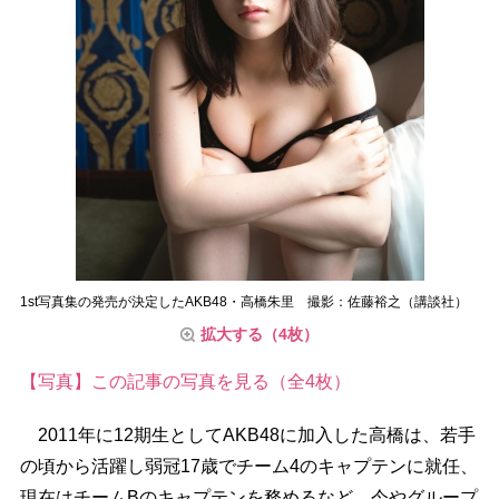
1st写真集の発売が決定したAKB48・高橋朱里 撮影：佐藤裕之（講談社）
拡大する（4枚）
【写真】この記事の写真を見る（全4枚）
2011年に12期生としてAKB48に加入した高橋は、若手
の頃から活躍し弱冠17歳でチーム4のキャプテンに就任、
現在はチームBのキャプテンを務めるなど、今やグループ