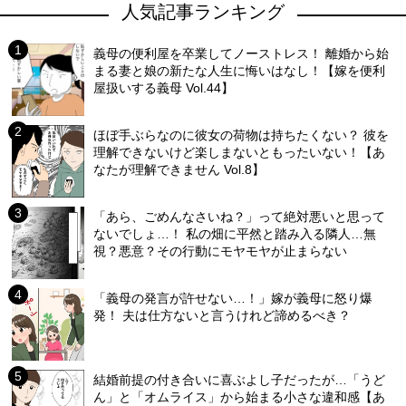
人気記事ランキング
義母の便利屋を卒業してノーストレス！ 離婚から始
まる妻と娘の新たな人生に悔いはなし！【嫁を便利
屋扱いする義母 Vol.44】
ほぼ手ぶらなのに彼女の荷物は持ちたくない？ 彼を
理解できないけど楽しまないともったいない！【あ
なたが理解できません Vol.8】
「あら、ごめんなさいね？」って絶対悪いと思って
ないでしょ…！ 私の畑に平然と踏み入る隣人…無
視？悪意？その行動にモヤモヤが止まらない
「義母の発言が許せない…！」嫁が義母に怒り爆
発！ 夫は仕方ないと言うけれど諦めるべき？
結婚前提の付き合いに喜ぶよし子だったが…「うど
ん」と「オムライス」から始まる小さな違和感【あ