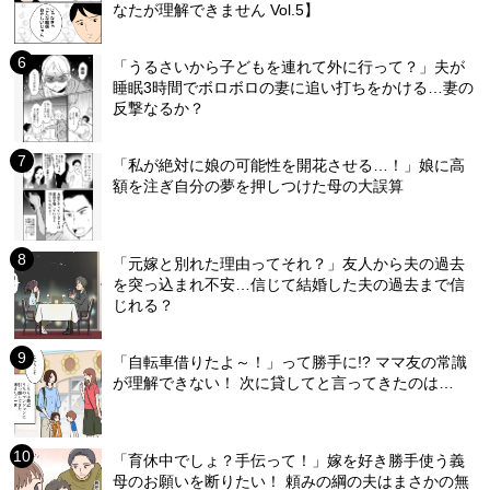
なたが理解できません Vol.5】
「うるさいから子どもを連れて外に行って？」夫が
睡眠3時間でボロボロの妻に追い打ちをかける…妻の
反撃なるか？
「私が絶対に娘の可能性を開花させる…！」娘に高
額を注ぎ自分の夢を押しつけた母の大誤算
「元嫁と別れた理由ってそれ？」友人から夫の過去
を突っ込まれ不安…信じて結婚した夫の過去まで信
じれる？
「自転車借りたよ～！」って勝手に!? ママ友の常識
が理解できない！ 次に貸してと言ってきたのは…
「育休中でしょ？手伝って！」嫁を好き勝手使う義
母のお願いを断りたい！ 頼みの綱の夫はまさかの無