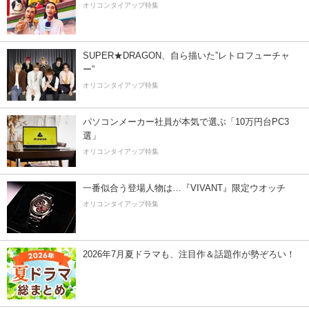
オリコンタイアップ特集
SUPER★DRAGON、自ら描いた”レトロフューチャ
ー”
オリコンタイアップ特集
パソコンメーカー社員が本気で選ぶ「10万円台PC3
選」
オリコンタイアップ特集
一番似合う登場人物は…『VIVANT』限定ウオッチ
オリコンタイアップ特集
2026年7月夏ドラマも、注目作＆話題作が勢ぞろい！