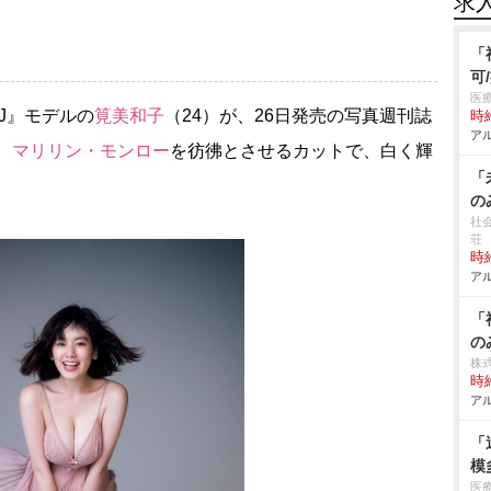
求
「
可
医
J』モデルの
筧美和子
（24）が、26日発売の写真週刊誌
時給
アル
。
マリリン・モンロー
を彷彿とさせるカットで、白く輝
「
の
社
荘
時給
アル
「
の
株
時給
アル
「
模
医