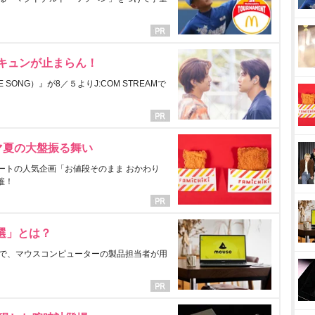
にキュンが止まらん！
ONG）』が8／５よりJ:COM STREAMで
マ夏の大盤振る舞い
ートの人気企画「お値段そのまま おかわり
催！
選」とは？
で、マウスコンピューターの製品担当者が用