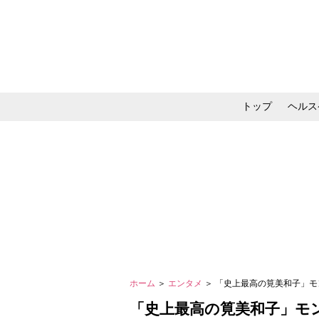
トップ
ヘルス
メイク・コスメ・スキ
ホーム
＞
エンタメ
＞ 「史上最高の筧美和子」
「史上最高の筧美和子」モ