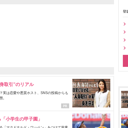
登
身取引”のリアル
？実は恋愛や悪質ホスト、SNSの投稿からも
態。
る「小学生の甲子園」
る「マクドナルド・ワッペン」をつけて学童