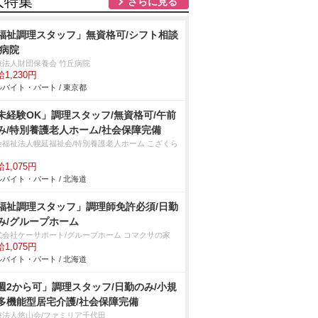
人特集
さらに見る
福祉調理スタッフ」無資格可/シフト相談
/病院
療法人財団保養会 竹丘病院
1,230円
バイト・パート / 東京都
未経験OK」調理スタッフ/無資格可/午前
み/特別養護老人ホーム/社会保障完備
会福祉法人幌延福祉会/特別養護老人ホーム こざくら
1,075円
バイト・パート / 北海道
福祉調理スタッフ」調理師免許必須/日勤
み/グループホーム
式会社ケーサポート/グループホーム コマクサの家
1,075円
バイト・パート / 北海道
週2から可」調理スタッフ/日勤のみ/小規
多機能型居宅介護/社会保障完備
療法人悠山会/ファミリア千代田