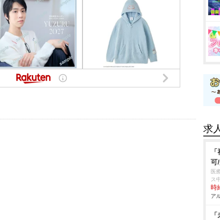
求
「
可
医
ス
時給
アル
「