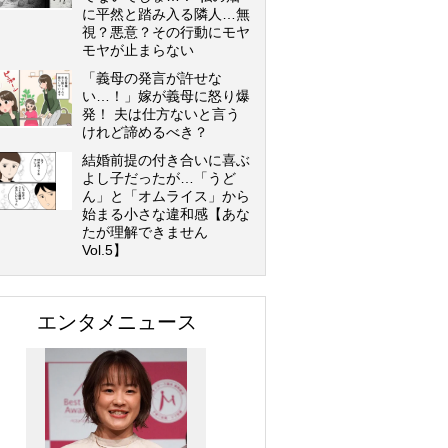
に平然と踏み入る隣人…無
視？悪意？その行動にモヤ
モヤが止まらない
「義母の発言が許せな
い…！」嫁が義母に怒り爆
発！ 夫は仕方ないと言う
けれど諦めるべき？
結婚前提の付き合いに喜ぶ
よし子だったが…「うど
ん」と「オムライス」から
始まる小さな違和感【あな
たが理解できません
Vol.5】
エンタメニュース