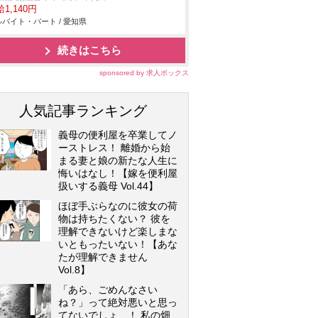
1,140円
バイト・パート / 愛知県
続きはこちら
sponsored by 求人ボックス
人気記事ランキング
義母の便利屋を卒業してノ
ーストレス！ 離婚から始
まる妻と娘の新たな人生に
悔いはなし！【嫁を便利屋
扱いする義母 Vol.44】
ほぼ手ぶらなのに彼女の荷
物は持ちたくない？ 彼を
理解できないけど楽しまな
いともったいない！【あな
たが理解できません
Vol.8】
「あら、ごめんなさい
ね？」って絶対悪いと思っ
てないでしょ…！ 私の畑