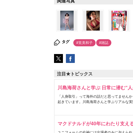
関連写真
タグ
#筧美和子
#雑誌
注目★トピックス
川島海荷さんと学ぶ 日常に潜む“人
「人身取引」って海外の話だと思ってませんか
起きています。川島海荷さんと学ぶリアルな実
マクドナルドが40年にわたり支え
ユニフォームの右袖には出場者のみに与えられ