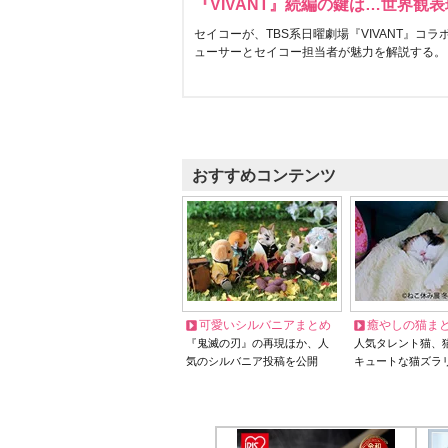
『VIVANT』続編の鍵は…世界観
セイコーが、TBS系日曜劇場『VIVANT』コ
ューサーとセイコー担当者が魅力を解説する。
おすすめコンテンツ
可愛いシルバニアまとめ
癒やしの猫ま
『鬼滅の刃』の再現ほか、人
人気タレント猫、
気のシルバニア投稿を公開
キュートな猫ズラ