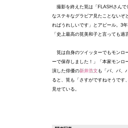
撮影を終えた筧は「FLASHさん
なステキなグラビア見たことないぞ
ればうれしいです」とアピール。3
「史上最高の筧美和子と言っても過
筧は自身のツイッターでもモンロー
ーで保存しました！」「本家モンロ
演した俳優の
新井浩文
も「パ、パ、
ると、筧も「さすがですねそうです
見せている。