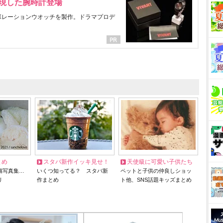
表現した腕時計登場
ラボレーションウオッチを製作。ドラマプロデ
とめ
スタバ新作イッキ見せ！
天使級に可愛い子供たち
猫写真集…
いくつ知ってる？ スタバ新
ペットと子供の仲良しショッ
リ
作まとめ
ト他、SNS話題キッズまとめ