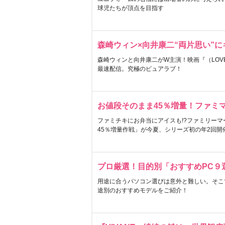
球児たちが頂点を目指す
森崎ウィン×向井康二“両片思い”
森崎ウィンと向井康二がW主演！映画『（LOVE S
最速配信。究極のピュアラブ！
お値段そのまま45％増量！ファミ
ファミチキにお弁当にアイスも!?ファミリーマ
45％増量作戦」が今夏、シリーズ初の年2回開
プロ厳選！目的別「おすすめPC９
用途に合うパソコン選びは意外と難しい。そこ
途別のおすすめモデルをご紹介！