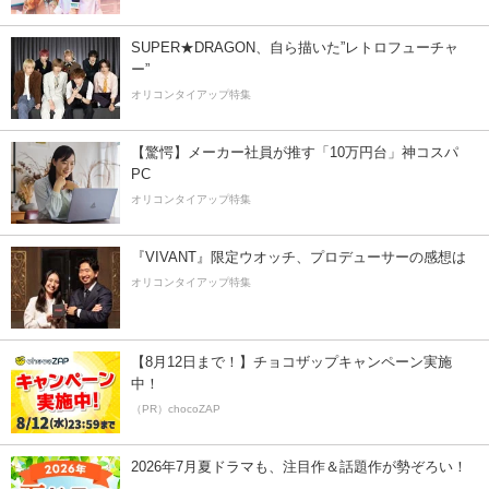
SUPER★DRAGON、自ら描いた”レトロフューチャ
ー”
オリコンタイアップ特集
【驚愕】メーカー社員が推す「10万円台」神コスパ
PC
オリコンタイアップ特集
『VIVANT』限定ウオッチ、プロデューサーの感想は
オリコンタイアップ特集
【8月12日まで！】チョコザップキャンペーン実施
中！
（PR）chocoZAP
2026年7月夏ドラマも、注目作＆話題作が勢ぞろい！