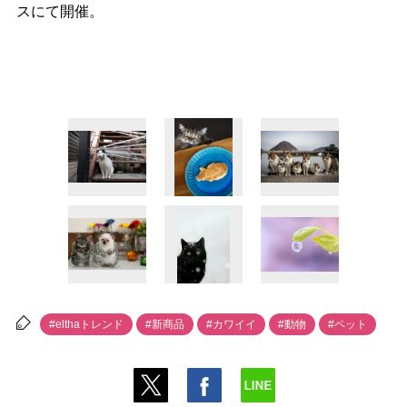
スにて開催。
#elthaトレンド
#新商品
#カワイイ
#動物
#ペット