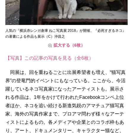
人気の『横浜赤レンガ倉庫 ねこ写真展 2018』が開催、『必死すぎるネコ』
の著書による作品も展示（C）沖昌之
拡大する（6枚）
【写真】この記事の写真を見る（全6枚）
同展は、回を重ねるごとに出展希望者も増え、“猫写真
界”の登竜門的イベントにもなっている。ここから、今活
躍しているネコ写真家になったアーティストも。展示さ
れる作品は、1年をかけて行われたFacebookコンペ上位
者ほか、ネコを追い続ける新進気鋭のアマチュア猫写真
家、海外の写真作家まで、プロアマ問わず様々なアーテ
ィストによるもの。各メディアや企業とのコラボ枠もあ
り、アート、ドキュメンタリー、キャラクター猫など、