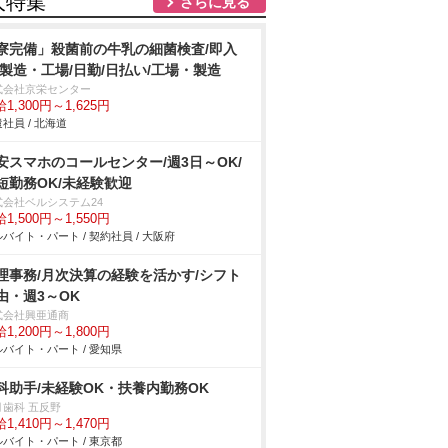
人特集
さらに見る
寮完備」殺菌前の牛乳の細菌検査/即入
/製造・工場/日勤/日払い/工場・製造
式会社京栄センター
1,300円～1,625円
社員 / 北海道
安スマホのコールセンター/週3日～OK/
短勤務OK/未経験歓迎
式会社ベルシステム24
1,500円～1,550円
バイト・パート / 契約社員 / 大阪府
理事務/月次決算の経験を活かす/シフト
由・週3～OK
式会社興亜通商
1,200円～1,800円
バイト・パート / 愛知県
科助手/未経験OK・扶養内勤務OK
月歯科 五反野
1,410円～1,470円
バイト・パート / 東京都