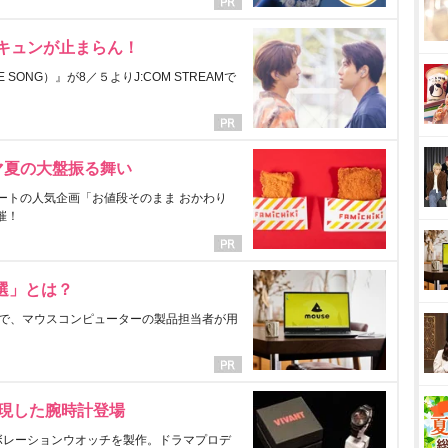
にキュンが止まらん！
ONG）』が8／５よりJ:COM STREAMで
マ夏の大盤振る舞い
ートの人気企画「お値段そのまま おかわり
催！
選」とは？
で、マウスコンピューターの製品担当者が用
表現した腕時計登場
ラボレーションウオッチを製作。ドラマプロデ