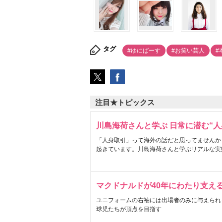
タグ
#ゆにばーす
#お笑い芸人
#
注目★トピックス
川島海荷さんと学ぶ 日常に潜む“人
「人身取引」って海外の話だと思ってませんか
起きています。川島海荷さんと学ぶリアルな実
マクドナルドが40年にわたり支え
ユニフォームの右袖には出場者のみに与えられ
球児たちが頂点を目指す