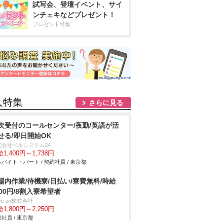
試写会、登壇イベント、サイ
ンチェキなどプレゼント！
プレゼント特集
人特集
さらに見る
次受付のコールセンター/夜勤/英語が活
せる/即日開始OK
式会社ベルシステム24
1,400円～1,738円
バイト・パート / 契約社員 / 東京都
場内作業/待機寮/日払い/寮費無料/時給
800円/8割入寮希望者
ve on株式会社
1,800円～2,250円
社員 / 東京都