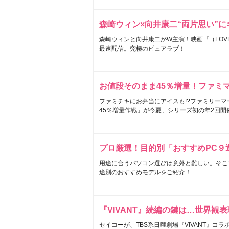
森崎ウィン×向井康二“両片思い”
森崎ウィンと向井康二がW主演！映画『（LOVE S
最速配信。究極のピュアラブ！
お値段そのまま45％増量！ファミ
ファミチキにお弁当にアイスも!?ファミリーマ
45％増量作戦」が今夏、シリーズ初の年2回開
プロ厳選！目的別「おすすめPC９
用途に合うパソコン選びは意外と難しい。そこ
途別のおすすめモデルをご紹介！
『VIVANT』続編の鍵は…世界観
セイコーが、TBS系日曜劇場『VIVANT』コ