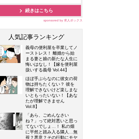
続きはこちら
sponsored by 求人ボックス
人気記事ランキング
義母の便利屋を卒業してノ
ーストレス！ 離婚から始
まる妻と娘の新たな人生に
悔いはなし！【嫁を便利屋
扱いする義母 Vol.44】
ほぼ手ぶらなのに彼女の荷
物は持ちたくない？ 彼を
理解できないけど楽しまな
いともったいない！【あな
たが理解できません
Vol.8】
「あら、ごめんなさい
ね？」って絶対悪いと思っ
てないでしょ…！ 私の畑
に平然と踏み入る隣人…無
視？悪意？その行動にモヤ