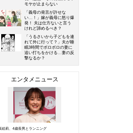
モヤが止まらない
「義母の発言が許せな
い…！」嫁が義母に怒り爆
発！ 夫は仕方ないと言う
けれど諦めるべき？
「うるさいから子どもを連
れて外に行って？」夫が睡
眠3時間でボロボロの妻に
追い打ちをかける…妻の反
撃なるか？
エンタメニュース
坂絵莉、4歳長男とランニング