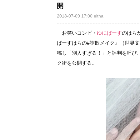
開
2018-07-09 17:00
eltha
お笑いコンビ・
ゆにばーす
のはら
ばーすはらの#詐欺メイク』（世界文
稿し「別人すぎる！」と評判を呼び
ク術を公開する。