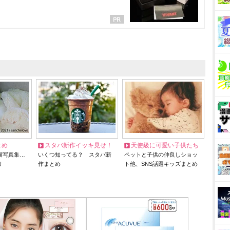
とめ
スタバ新作イッキ見せ！
天使級に可愛い子供たち
猫写真集…
いくつ知ってる？ スタバ新
ペットと子供の仲良しショッ
リ
作まとめ
ト他、SNS話題キッズまとめ