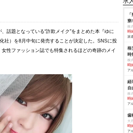
求
「
寮
株
が、話題となっている“詐欺メイク”をまとめた本『ゆに
時給
派遣
化社）を8月中旬に発売することが決定した。SNSに投
格
、女性ファッション誌でも特集されるほどの奇跡のメイ
時
株
時給
アル
経
自
株
時給
アル
歯
大
時給
アル