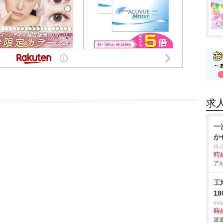
求
一
か
株
時給
アル
工
1
mo
時給
派遣