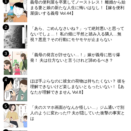
義母の便利屋を卒業してノーストレス！ 離婚から始
まる妻と娘の新たな人生に悔いはなし！【嫁を便利
屋扱いする義母 Vol.44】
「あら、ごめんなさいね？」って絶対悪いと思って
ないでしょ…！ 私の畑に平然と踏み入る隣人…無
視？悪意？その行動にモヤモヤが止まらない
「義母の発言が許せない…！」嫁が義母に怒り爆
発！ 夫は仕方ないと言うけれど諦めるべき？
ほぼ手ぶらなのに彼女の荷物は持ちたくない？ 彼を
理解できないけど楽しまないともったいない！【あ
なたが理解できません Vol.8】
「夫のスマホ画面がなんか怪しい…」ジム通いで別
人のように変わった!? 夫が隠していた衝撃の事実と
は