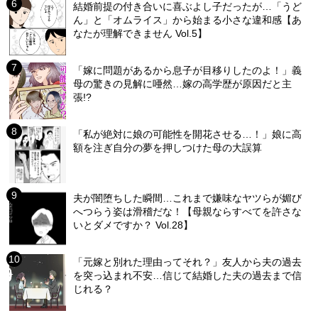
結婚前提の付き合いに喜ぶよし子だったが…「うど
ん」と「オムライス」から始まる小さな違和感【あ
なたが理解できません Vol.5】
「嫁に問題があるから息子が目移りしたのよ！」義
母の驚きの見解に唖然…嫁の高学歴が原因だと主
張!?
「私が絶対に娘の可能性を開花させる…！」娘に高
額を注ぎ自分の夢を押しつけた母の大誤算
夫が闇堕ちした瞬間…これまで嫌味なヤツらが媚び
へつらう姿は滑稽だな！【母親ならすべてを許さな
いとダメですか？ Vol.28】
「元嫁と別れた理由ってそれ？」友人から夫の過去
を突っ込まれ不安…信じて結婚した夫の過去まで信
じれる？