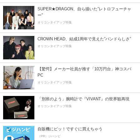
SUPER★DRAGON、自ら描いた”レトロフューチャ
ー”
オリコンタイアップ特集
CROWN HEAD、結成1周年で見えた”バンドらしさ”
オリコンタイアップ特集
【驚愕】メーカー社員が推す「10万円台」神コスパ
PC
オリコンタイアップ特集
「別班のよう」腕時計で『VIVANT』の世界観再現
オリコンタイアップ特集
自販機にピッ！ですぐに買えちゃう
（PR）ジハンピ