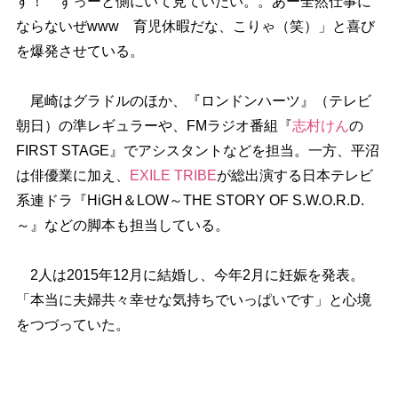
す！ ずっーと側にいて見ていたい。。あー全然仕事に
ならないぜwww 育児休暇だな、こりゃ（笑）」と喜び
を爆発させている。
尾崎はグラドルのほか、『ロンドンハーツ』（テレビ
朝日）の準レギュラーや、FMラジオ番組『
志村けん
の
FIRST STAGE』でアシスタントなどを担当。一方、平沼
は俳優業に加え、
EXILE TRIBE
が総出演する日本テレビ
系連ドラ『HiGH＆LOW～THE STORY OF S.W.O.R.D.
～』などの脚本も担当している。
2人は2015年12月に結婚し、今年2月に妊娠を発表。
「本当に夫婦共々幸せな気持ちでいっぱいです」と心境
をつづっていた。