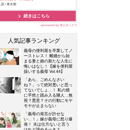
員 / 東京都
続きはこちら
sponsored by 求人ボックス
人気記事ランキング
義母の便利屋を卒業してノ
ーストレス！ 離婚から始
まる妻と娘の新たな人生に
悔いはなし！【嫁を便利屋
扱いする義母 Vol.44】
「あら、ごめんなさい
ね？」って絶対悪いと思っ
てないでしょ…！ 私の畑
に平然と踏み入る隣人…無
視？悪意？その行動にモヤ
モヤが止まらない
「義母の発言が許せな
い…！」嫁が義母に怒り爆
発！ 夫は仕方ないと言う
けれど諦めるべき？