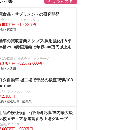
人特集
さらに見る
康食品・サプリメントの研究開発
式会社ベイコスメティックス
収800万円～1,400万円
員 / 東京都
動車の買取営業スタッフ/採用強化中!/平
年齢29.3歳/固定給で年収800万円以上も
V LAND箕面/株式会社ネクステージ
378万円～826万2,000円
員 / 大阪府
ヨタ自動車 堤工場で部品の検査/特典168
tutumi
式会社テクノスマイル
2,100円
員 / 派遣社員 / 愛知県
用品の検証設計・評価研究職/国内最大級
比較メディアを運営する上場グループ
式会社マイベスト
収660万円～960万円