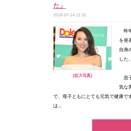
た」
2018-07-14 11:31
昨年
を発
自身
した
[拡大写真]
息子
気な
で、母子ともにとても元気で健康で
は...