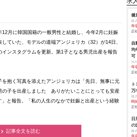
求
健
株
年
正社
12月に韓国国籍の一般男性と結婚し、今年2月に妊娠
表していた、モデルの道端アンジェリカ（32）が14日、
自
均
のインスタグラムを更新。第1子となる男児出産を報告
可
。
SU
年収
正社
を抱く写真を添えたアンジェリカは「先日、無事に元
ト
万/
男の子を出産しました ありがたいことにとっても安産
株
す」と報告。「私の人生のなかで妊娠と出産という経験
時給
正社
日
の
記事全文を読む
株
年