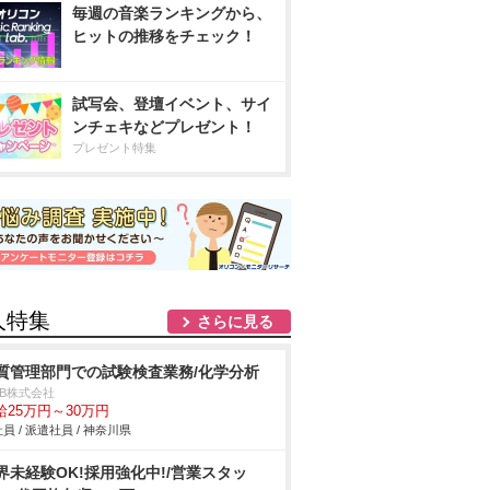
毎週の音楽ランキングから、
ヒットの推移をチェック！
試写会、登壇イベント、サイ
ンチェキなどプレゼント！
プレゼント特集
人特集
さらに見る
質管理部門での試験検査業務/化学分析
DB株式会社
給25万円～30万円
員 / 派遣社員 / 神奈川県
界未経験OK!採用強化中!/営業スタッ