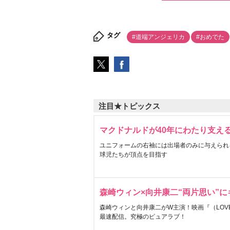
タグ
#道端アンジェリカ
#おめでた
注目★トピックス
マクドナルドが40年にわたり支え
ユニフォームの右袖には出場者のみに与えられ
球児たちが頂点を目指す
森崎ウィン×向井康二“両片思い”
森崎ウィンと向井康二がW主演！映画『（LOVE S
最速配信。究極のピュアラブ！