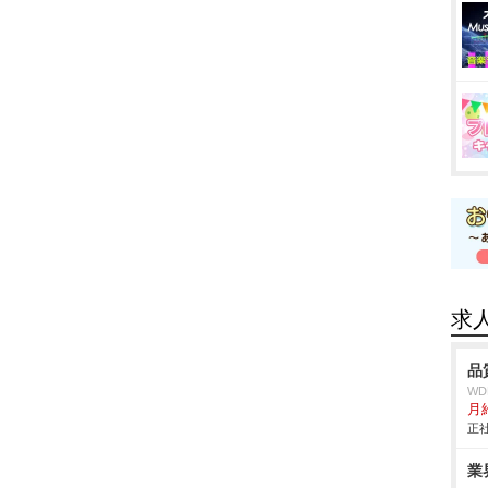
求
品
W
月
正社
業