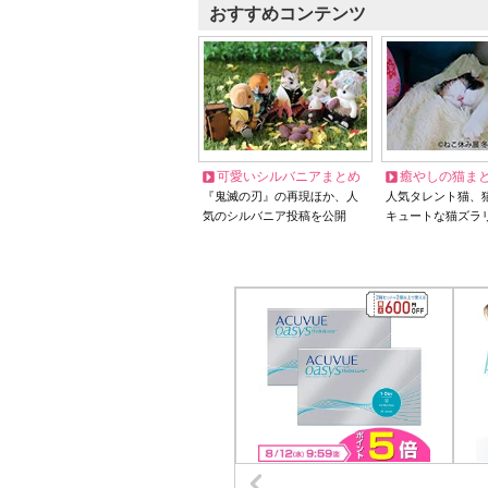
おすすめコンテンツ
可愛いシルバニアまとめ
癒やしの猫ま
『鬼滅の刃』の再現ほか、人
人気タレント猫、
気のシルバニア投稿を公開
キュートな猫ズラ