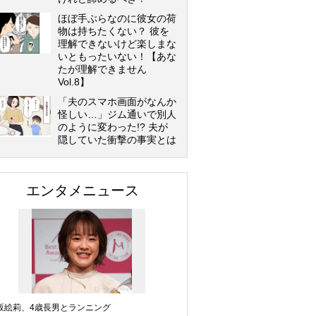
ほぼ手ぶらなのに彼女の荷
物は持ちたくない？ 彼を
理解できないけど楽しまな
いともったいない！【あな
たが理解できません
Vol.8】
「夫のスマホ画面がなんか
怪しい…」ジム通いで別人
のように変わった!? 夫が
隠していた衝撃の事実とは
エンタメニュース
坂絵莉、4歳長男とランニング