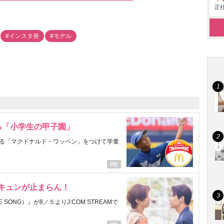
正社
#インスタ発
#モデル
る「小学生の甲子園」
る「マクドナルド・ワッペン」をつけて学童
にキュンが止まらん！
ONG）』が8／５よりJ:COM STREAMで