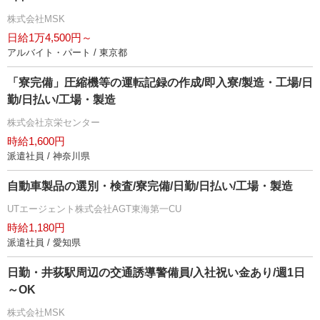
株式会社MSK
日給1万4,500円～
アルバイト・パート / 東京都
「寮完備」圧縮機等の運転記録の作成/即入寮/製造・工場/日
勤/日払い/工場・製造
株式会社京栄センター
時給1,600円
派遣社員 / 神奈川県
自動車製品の選別・検査/寮完備/日勤/日払い/工場・製造
UTエージェント株式会社AGT東海第一CU
時給1,180円
派遣社員 / 愛知県
日勤・井荻駅周辺の交通誘導警備員/入社祝い金あり/週1日
～OK
株式会社MSK