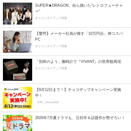
SUPER★DRAGON、自ら描いた”レトロフューチャ
ー”
オリコンタイアップ特集
【驚愕】メーカー社員が推す「10万円台」神コスパ
PC
オリコンタイアップ特集
「別班のよう」腕時計で『VIVANT』の世界観再現
オリコンタイアップ特集
【8月12日まで！】チョコザップキャンペーン実施
中！
（PR）chocoZAP
2026年7月夏ドラマも、注目作＆話題作が勢ぞろい！