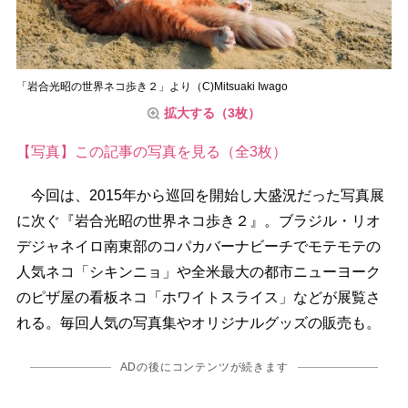
「岩合光昭の世界ネコ歩き２」より（C)Mitsuaki Iwago
拡大する（3枚）
【写真】この記事の写真を見る（全3枚）
今回は、2015年から巡回を開始し大盛況だった写真展
に次ぐ『岩合光昭の世界ネコ歩き２』。ブラジル・リオ
デジャネイロ南東部のコパカバーナビーチでモテモテの
人気ネコ「シキンニョ」や全米最大の都市ニューヨーク
のピザ屋の看板ネコ「ホワイトスライス」などが展覧さ
れる。毎回人気の写真集やオリジナルグッズの販売も。
ADの後にコンテンツが続きます