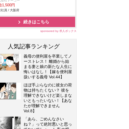
式会社トーコー
1,500円
社員 / 大阪府
続きはこちら
sponsored by 求人ボックス
人気記事ランキング
義母の便利屋を卒業してノ
ーストレス！ 離婚から始
まる妻と娘の新たな人生に
悔いはなし！【嫁を便利屋
扱いする義母 Vol.44】
ほぼ手ぶらなのに彼女の荷
物は持ちたくない？ 彼を
理解できないけど楽しまな
いともったいない！【あな
たが理解できません
Vol.8】
「あら、ごめんなさい
ね？」って絶対悪いと思っ