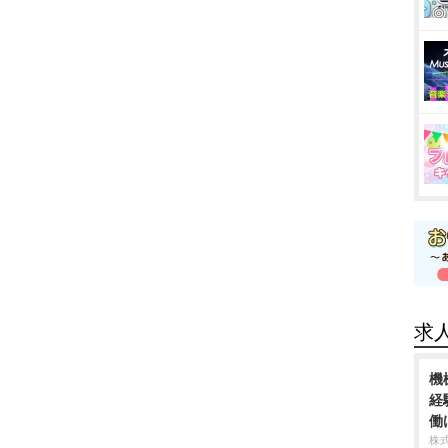
求
機
経
働
株