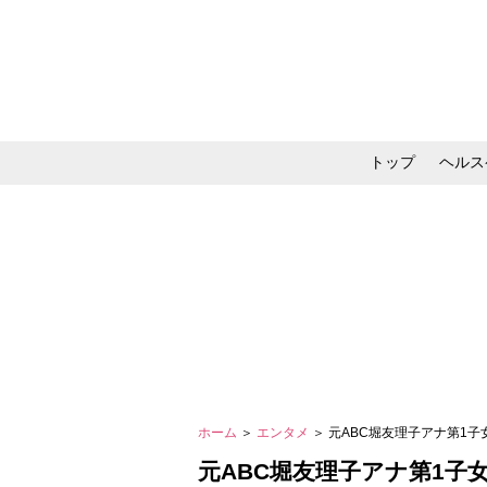
トップ
ヘルス
メイク・コスメ・スキ
ホーム
＞
エンタメ
＞ 元ABC堀友理子アナ第1
元ABC堀友理子アナ第1子