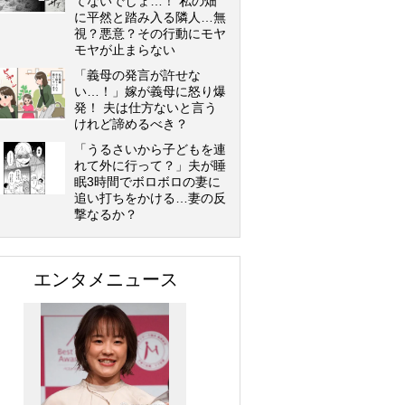
てないでしょ…！ 私の畑
に平然と踏み入る隣人…無
視？悪意？その行動にモヤ
モヤが止まらない
「義母の発言が許せな
い…！」嫁が義母に怒り爆
発！ 夫は仕方ないと言う
けれど諦めるべき？
「うるさいから子どもを連
れて外に行って？」夫が睡
眠3時間でボロボロの妻に
追い打ちをかける…妻の反
撃なるか？
エンタメニュース