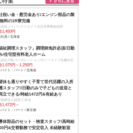
人特集
さらに見る
社祝い金・慰労金あり/エンジン部品の製
/無料の1R寮完備
式会社ジャパンクリエイト北日本事業統括部
1,450円
社員 / 北海道
福祉調理スタッフ」調理師免許必須/日勤
み/住宅型有料老人ホーム
式会社川島コーポレーション/サニーライフ札幌白石
1,075円～1,250円
バイト・パート / 北海道
望休も通りやすく子育て世代活躍の入所
護スタッフ!/日勤のみで子どもの送迎と
両立できる/時給1472円&有給あり
会医療法人財団 仁医会
1,472円～
バイト・パート / 東京都
導体部品のセット・検査スタッフ/高時給
500円&交替勤務で安定収入 未経験歓迎