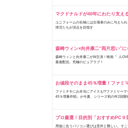
マクドナルドが40年にわたり支え
ユニフォームの右袖には出場者のみに与えられ
球児たちが頂点を目指す
森崎ウィン×向井康二“両片思い”
森崎ウィンと向井康二がW主演！映画『（LOVE S
最速配信。究極のピュアラブ！
お値段そのまま45％増量！ファミ
ファミチキにお弁当にアイスも!?ファミリーマ
45％増量作戦」が今夏、シリーズ初の年2回開
プロ厳選！目的別「おすすめPC９
用途に合うパソコン選びは意外と難しい。そこ