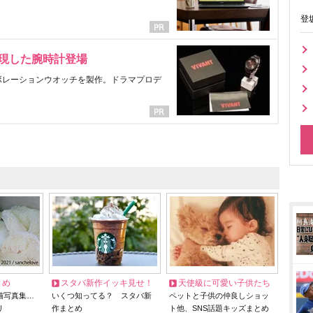
登
表現した腕時計登場
ラボレーションウオッチを製作。ドラマプロデ
とめ
スタバ新作イッキ見せ！
天使級に可愛い子供たち
猫写真集…
いくつ知ってる？ スタバ新
ペットと子供の仲良しショッ
リ
作まとめ
ト他、SNS話題キッズまとめ