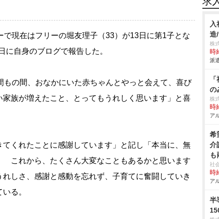
求
入
造
で現在はフリーの堀友理子（33）が13日に第1子とな
株
8日に自身のブログで報告した。
時給
派遣
「
間もの間、おなかにいた赤ちゃんとやっと会えて、喜び
の
い家族が増えたこと、とってもうれしく思います」と喜
株
時給
アル
希
てくれたことに感謝しています」と記し「本当に、無
介
も
！ これから、たくさん大変なこともあるかと思います
社
時給
うれしさ、感謝と感動を忘れず、子育てに奮闘していき
アル
ている。
半
1