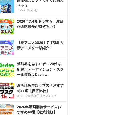
自販機にピッ！ですぐに買え
ちゃう
（PR）ジハンピ
2026年7月夏ドラマも、注目
作＆話題作が勢ぞろい！
【夏アニメ2026】7月期夏の
新アニメを一挙紹介！
芸能界を志す10代～20代を
応援！オーディション・スク
ール情報はDeview
漫画読み放題サブスクおすす
め11選【徹底比較】
オリコン顧客満足度ランキング
2026年動画配信サービスお
すすめ40選【徹底比較】