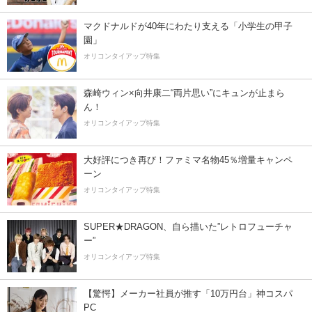
マクドナルドが40年にわたり支える「小学生の甲子
園」
オリコンタイアップ特集
森崎ウィン×向井康二“両片思い”にキュンが止まら
ん！
オリコンタイアップ特集
大好評につき再び！ファミマ名物45％増量キャンペ
ーン
オリコンタイアップ特集
SUPER★DRAGON、自ら描いた”レトロフューチャ
ー”
オリコンタイアップ特集
【驚愕】メーカー社員が推す「10万円台」神コスパ
PC