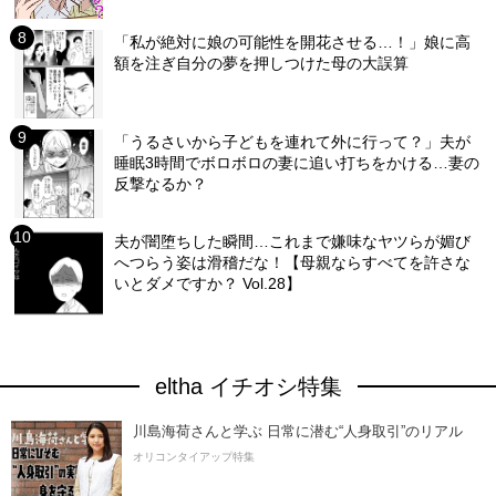
「私が絶対に娘の可能性を開花させる…！」娘に高
額を注ぎ自分の夢を押しつけた母の大誤算
「うるさいから子どもを連れて外に行って？」夫が
睡眠3時間でボロボロの妻に追い打ちをかける…妻の
反撃なるか？
夫が闇堕ちした瞬間…これまで嫌味なヤツらが媚び
へつらう姿は滑稽だな！【母親ならすべてを許さな
いとダメですか？ Vol.28】
eltha イチオシ特集
川島海荷さんと学ぶ 日常に潜む“人身取引”のリアル
オリコンタイアップ特集