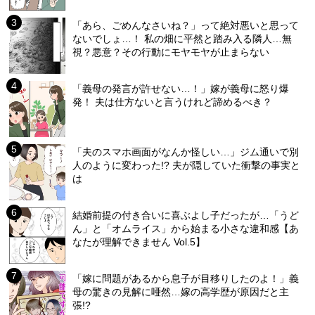
「あら、ごめんなさいね？」って絶対悪いと思って
ないでしょ…！ 私の畑に平然と踏み入る隣人…無
視？悪意？その行動にモヤモヤが止まらない
「義母の発言が許せない…！」嫁が義母に怒り爆
発！ 夫は仕方ないと言うけれど諦めるべき？
「夫のスマホ画面がなんか怪しい…」ジム通いで別
人のように変わった!? 夫が隠していた衝撃の事実と
は
結婚前提の付き合いに喜ぶよし子だったが…「うど
ん」と「オムライス」から始まる小さな違和感【あ
なたが理解できません Vol.5】
「嫁に問題があるから息子が目移りしたのよ！」義
母の驚きの見解に唖然…嫁の高学歴が原因だと主
張!?