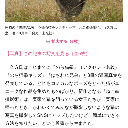
家猫の「奇跡の1枚」を撮る技をレクチャー本『ねこ拳撮影術』（久方広
之・著／8月16日発売／玄光社）
拡大する（6枚）
【写真】この記事の写真を見る（全6枚）
久方氏はこれまでに『のら猫拳』（アクセント名義）
『のら猫拳キッズ』『はちわれ兄弟』と3冊の猫写真集を
発売している。どれもコミカルなポーズをとった猫がユ
ニークな作品を集めたものばかり。新作となる『ねこ拳
撮影術』は、実家で猫を飼っている女子たちが「実家に
帰ったとき、かわいくてみんなが撮影しないような猫の
写真を撮影してSNSにアップしたいけど、簡単にできる
方法を知りたい」という希望から生まれた。