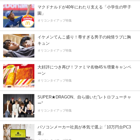
マクドナルドが40年にわたり支える「小学生の甲子
園」
オリコンタイアップ特集
イケメンてんこ盛り！尊すぎる男子の純情ラブに胸
キュン
オリコンタイアップ特集
大好評につき再び！ファミマ名物45％増量キャンペ
ーン
オリコンタイアップ特集
SUPER★DRAGON、自ら描いた”レトロフューチャ
ー”
オリコンタイアップ特集
パソコンメーカー社員が本気で選ぶ「10万円台PC3
選」