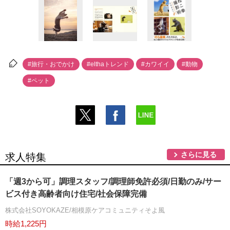
#旅行・おでかけ
#elthaトレンド
#カワイイ
#動物
#ペット
さらに見る
求人特集
「週3から可」調理スタッフ/調理師免許必須/日勤のみ/サー
ビス付き高齢者向け住宅/社会保障完備
株式会社SOYOKAZE/相模原ケアコミュニティそよ風
時給1,225円