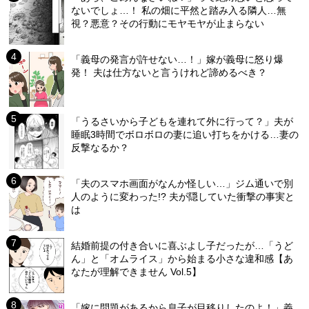
ないでしょ…！ 私の畑に平然と踏み入る隣人…無
視？悪意？その行動にモヤモヤが止まらない
「義母の発言が許せない…！」嫁が義母に怒り爆
発！ 夫は仕方ないと言うけれど諦めるべき？
「うるさいから子どもを連れて外に行って？」夫が
睡眠3時間でボロボロの妻に追い打ちをかける…妻の
反撃なるか？
「夫のスマホ画面がなんか怪しい…」ジム通いで別
人のように変わった!? 夫が隠していた衝撃の事実と
は
結婚前提の付き合いに喜ぶよし子だったが…「うど
ん」と「オムライス」から始まる小さな違和感【あ
なたが理解できません Vol.5】
「嫁に問題があるから息子が目移りしたのよ！」義