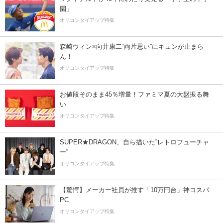
園」
オリコンタイアップ特集
森崎ウィン×向井康二“両片思い”にキュンが止まら
ん！
オリコンタイアップ特集
お値段そのまま45％増量！ファミマ夏の大盤振る舞
い
オリコンタイアップ特集
SUPER★DRAGON、自ら描いた”レトロフューチャ
ー”
オリコンタイアップ特集
【驚愕】メーカー社員が推す「10万円台」神コスパ
PC
オリコンタイアップ特集