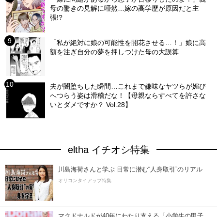
母の驚きの見解に唖然…嫁の高学歴が原因だと主
張!?
「私が絶対に娘の可能性を開花させる…！」娘に高
額を注ぎ自分の夢を押しつけた母の大誤算
夫が闇堕ちした瞬間…これまで嫌味なヤツらが媚び
へつらう姿は滑稽だな！【母親ならすべてを許さな
いとダメですか？ Vol.28】
eltha イチオシ特集
川島海荷さんと学ぶ 日常に潜む“人身取引”のリアル
オリコンタイアップ特集
マクドナルドが40年にわたり支える「小学生の甲子