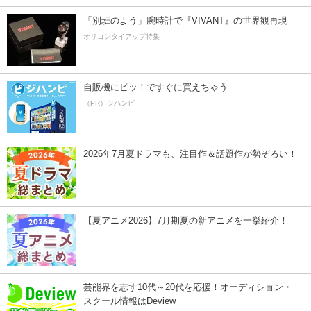
「別班のよう」腕時計で『VIVANT』の世界観再現
オリコンタイアップ特集
自販機にピッ！ですぐに買えちゃう
（PR）ジハンピ
2026年7月夏ドラマも、注目作＆話題作が勢ぞろい！
【夏アニメ2026】7月期夏の新アニメを一挙紹介！
芸能界を志す10代～20代を応援！オーディション・
スクール情報はDeview