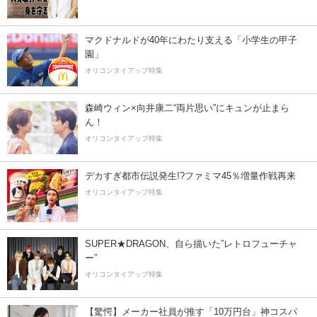
マクドナルドが40年にわたり支える「小学生の甲子
園」
オリコンタイアップ特集
森崎ウィン×向井康二“両片思い”にキュンが止まら
ん！
オリコンタイアップ特集
デカすぎ都市伝説発生!?ファミマ45％増量作戦再来
オリコンタイアップ特集
SUPER★DRAGON、自ら描いた”レトロフューチャ
ー”
オリコンタイアップ特集
【驚愕】メーカー社員が推す「10万円台」神コスパ