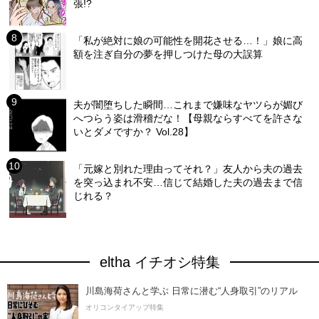
張!?
「私が絶対に娘の可能性を開花させる…！」娘に高
額を注ぎ自分の夢を押しつけた母の大誤算
夫が闇堕ちした瞬間…これまで嫌味なヤツらが媚び
へつらう姿は滑稽だな！【母親ならすべてを許さな
いとダメですか？ Vol.28】
「元嫁と別れた理由ってそれ？」友人から夫の過去
を突っ込まれ不安…信じて結婚した夫の過去まで信
じれる？
eltha イチオシ特集
川島海荷さんと学ぶ 日常に潜む“人身取引”のリアル
オリコンタイアップ特集