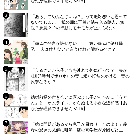
なたが理解できません Vol.8】
「あら、ごめんなさいね？」って絶対悪いと思って
ないでしょ…！ 私の畑に平然と踏み入る隣人…無
視？悪意？その行動にモヤモヤが止まらない
「義母の発言が許せない…！」嫁が義母に怒り爆
発！ 夫は仕方ないと言うけれど諦めるべき？
「うるさいから子どもを連れて外に行って？」夫が
睡眠3時間でボロボロの妻に追い打ちをかける…妻の
反撃なるか？
結婚前提の付き合いに喜ぶよし子だったが…「うど
ん」と「オムライス」から始まる小さな違和感【あ
なたが理解できません Vol.5】
「嫁に問題があるから息子が目移りしたのよ！」義
母の驚きの見解に唖然…嫁の高学歴が原因だと主