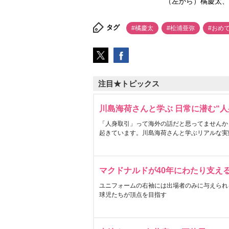
（左から）橘慶太、松浦
タグ
#橘慶太
#松浦亜弥
#おめ
注目★トピックス
川島海荷さんと学ぶ 日常に潜む“人
「人身取引」って海外の話だと思ってませんか
起きています。川島海荷さんと学ぶリアルな実
マクドナルドが40年にわたり支え
ユニフォームの右袖には出場者のみに与えられ
球児たちが頂点を目指す