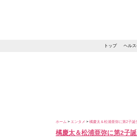
トップ
ヘルス
メイク・コスメ・スキ
ホーム
>
エンタメ
>
橘慶太＆松浦亜弥に第2子誕
橘慶太＆松浦亜弥に第2子