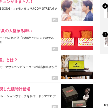
にキュンが止まらん！
ONG）』が8／５よりJ:COM STREAMで
マ夏の大盤振る舞い
ートの人気企画「お値段そのまま おかわり
催！
選」とは？
で、マウスコンピューターの製品担当者が用
表現した腕時計登場
ラボレーションウオッチを製作。ドラマプロデ
登