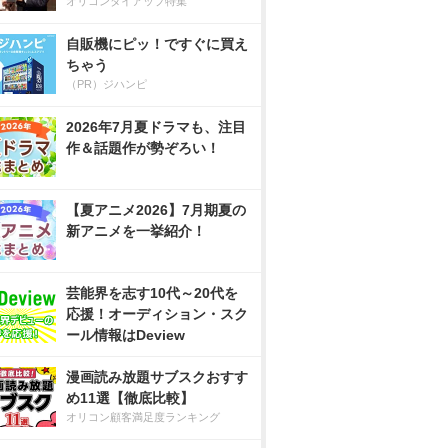
オリコンタイアップ特集
自販機にピッ！ですぐに買え
ちゃう
（PR）ジハンピ
2026年7月夏ドラマも、注目
作＆話題作が勢ぞろい！
【夏アニメ2026】7月期夏の
新アニメを一挙紹介！
芸能界を志す10代～20代を
応援！オーディション・スク
ール情報はDeview
漫画読み放題サブスクおすす
め11選【徹底比較】
オリコン顧客満足度ランキング