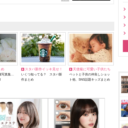
とめ
スタバ新作イッキ見せ！
天使級に可愛い子供たち
猫写真集…
いくつ知ってる？ スタバ新
ペットと子供の仲良しショッ
リ
作まとめ
ト他、SNS話題キッズまとめ