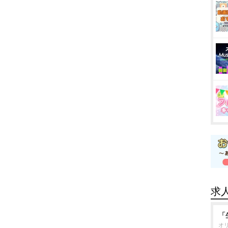
求
「
オ