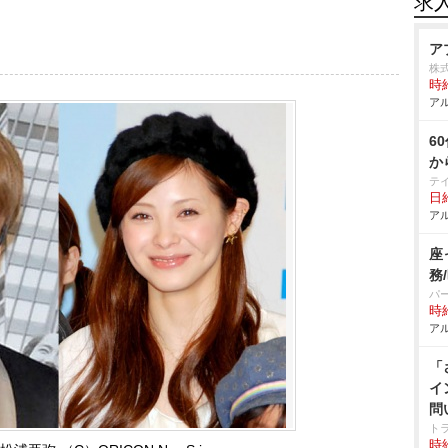
求
ア
株
時給
アル
6
か
テ
日給
アル
座
務
パ
時給
アル
「
イ
問
ト
時給