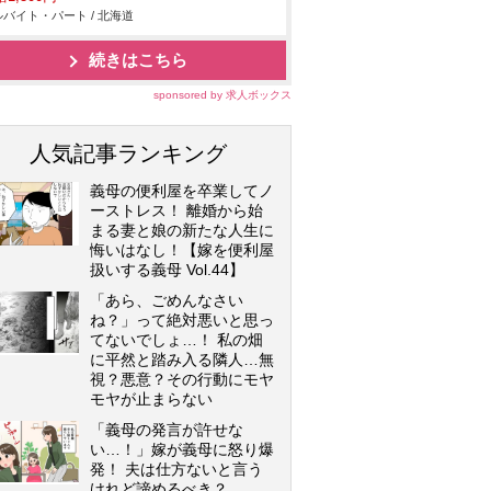
バイト・パート / 北海道
続きはこちら
sponsored by 求人ボックス
人気記事ランキング
義母の便利屋を卒業してノ
ーストレス！ 離婚から始
まる妻と娘の新たな人生に
悔いはなし！【嫁を便利屋
扱いする義母 Vol.44】
「あら、ごめんなさい
ね？」って絶対悪いと思っ
てないでしょ…！ 私の畑
に平然と踏み入る隣人…無
視？悪意？その行動にモヤ
モヤが止まらない
「義母の発言が許せな
い…！」嫁が義母に怒り爆
発！ 夫は仕方ないと言う
けれど諦めるべき？