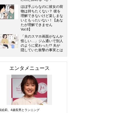
ほぼ手ぶらなのに彼女の荷
物は持ちたくない？ 彼を
理解できないけど楽しまな
いともったいない！【あな
たが理解できません
Vol.8】
「夫のスマホ画面がなんか
怪しい…」ジム通いで別人
のように変わった!? 夫が
隠していた衝撃の事実とは
エンタメニュース
坂絵莉、4歳長男とランニング