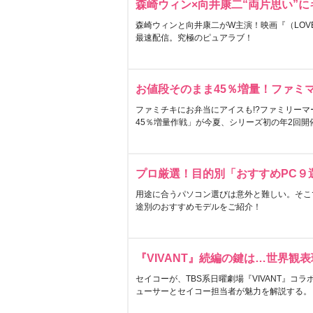
森崎ウィン×向井康二“両片思い”
森崎ウィンと向井康二がW主演！映画『（LOVE S
最速配信。究極のピュアラブ！
お値段そのまま45％増量！ファミ
ファミチキにお弁当にアイスも!?ファミリーマ
45％増量作戦」が今夏、シリーズ初の年2回開
プロ厳選！目的別「おすすめPC９
用途に合うパソコン選びは意外と難しい。そこ
途別のおすすめモデルをご紹介！
『VIVANT』続編の鍵は…世界観
セイコーが、TBS系日曜劇場『VIVANT』コ
ューサーとセイコー担当者が魅力を解説する。