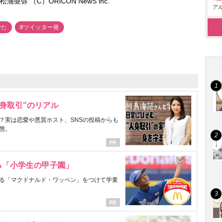
亜弥 （C）ORICON NewS inc.
アル
でた
#ツイッター発
身取引”のリアル
？実は恋愛や悪質ホスト、SNSの投稿からも
態。
る「小学生の甲子園」
る「マクドナルド・ワッペン」をつけて学童