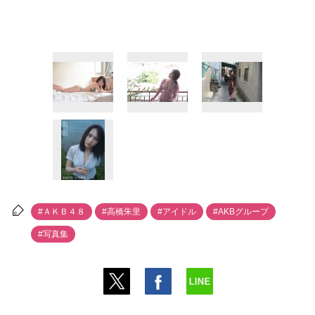
#ＡＫＢ４８
#高橋朱里
#アイドル
#AKBグループ
#写真集