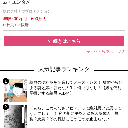
ム・エンタメ
株式会社ナウプロダクション
年収400万円～600万円
正社員 / 大阪府
続きはこちら
sponsored by 求人ボックス
人気記事ランキング
義母の便利屋を卒業してノーストレス！ 離婚から始
まる妻と娘の新たな人生に悔いはなし！【嫁を便利
屋扱いする義母 Vol.44】
「あら、ごめんなさいね？」って絶対悪いと思って
ないでしょ…！ 私の畑に平然と踏み入る隣人…無
視？悪意？その行動にモヤモヤが止まらない