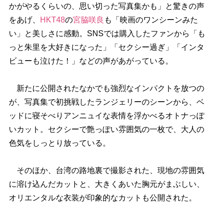
かがやるくらいの、思い切った写真集かも」と驚きの声
をあげ、
HKT48
の
宮脇咲良
も「映画のワンシーンみた
い」と美しさに感動。SNSでは購入したファンから「も
っと朱里を大好きになった」「セクシー過ぎ」「インタ
ビューも泣けた！」などの声があがっている。
新たに公開されたなかでも強烈なインパクトを放つの
が、写真集で初挑戦したランジェリーのシーンから、ベ
ッドに寝そべりアンニュイな表情を浮かべるオトナっぽ
いカット。セクシーで艶っぽい雰囲気の一枚で、大人の
色気をしっとり放っている。
そのほか、台湾の路地裏で撮影された、現地の雰囲気
に溶け込んだカットと、大きくあいた胸元がまぶしい、
オリエンタルな衣装が印象的なカットも公開された。