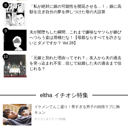
「私が絶対に娘の可能性を開花させる…！」娘に高
額を注ぎ自分の夢を押しつけた母の大誤算
夫が闇堕ちした瞬間…これまで嫌味なヤツらが媚び
へつらう姿は滑稽だな！【母親ならすべてを許さな
いとダメですか？ Vol.28】
「元嫁と別れた理由ってそれ？」友人から夫の過去
を突っ込まれ不安…信じて結婚した夫の過去まで信
じれる？
eltha イチオシ特集
イケメンてんこ盛り！尊すぎる男子の純情ラブに胸
キュン
オリコンタイアップ特集