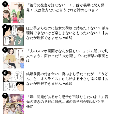
「義母の発言が許せない…！」嫁が義母に怒り爆
発！ 夫は仕方ないと言うけれど諦めるべき？
ほぼ手ぶらなのに彼女の荷物は持ちたくない？ 彼を
理解できないけど楽しまないともったいない！【あ
なたが理解できません Vol.8】
「夫のスマホ画面がなんか怪しい…」ジム通いで別
人のように変わった!? 夫が隠していた衝撃の事実と
は
結婚前提の付き合いに喜ぶよし子だったが…「うど
ん」と「オムライス」から始まる小さな違和感【あ
なたが理解できません Vol.5】
「嫁に問題があるから息子が目移りしたのよ！」義
母の驚きの見解に唖然…嫁の高学歴が原因だと主
張!?