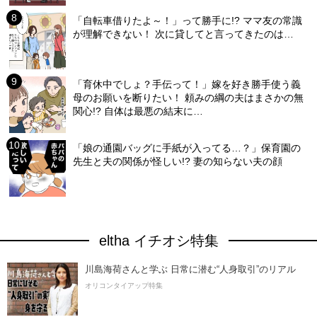
「自転車借りたよ～！」って勝手に!? ママ友の常識
が理解できない！ 次に貸してと言ってきたのは…
「育休中でしょ？手伝って！」嫁を好き勝手使う義
母のお願いを断りたい！ 頼みの綱の夫はまさかの無
関心!? 自体は最悪の結末に…
「娘の通園バッグに手紙が入ってる…？」保育園の
先生と夫の関係が怪しい!? 妻の知らない夫の顔
eltha イチオシ特集
川島海荷さんと学ぶ 日常に潜む“人身取引”のリアル
オリコンタイアップ特集