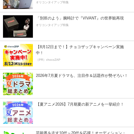
オリコンタイアップ特集
「別班のよう」腕時計で『VIVANT』の世界観再現
オリコンタイアップ特集
【8月12日まで！】チョコザップキャンペーン実施
中！
（PR）chocoZAP
2026年7月夏ドラマも、注目作＆話題作が勢ぞろい！
【夏アニメ2026】7月期夏の新アニメを一挙紹介！
芸能界を志す10代～20代を応援！オーディション・