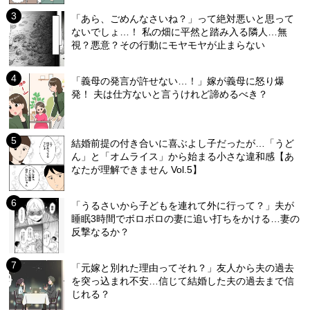
「あら、ごめんなさいね？」って絶対悪いと思って
ないでしょ…！ 私の畑に平然と踏み入る隣人…無
視？悪意？その行動にモヤモヤが止まらない
「義母の発言が許せない…！」嫁が義母に怒り爆
発！ 夫は仕方ないと言うけれど諦めるべき？
結婚前提の付き合いに喜ぶよし子だったが…「うど
ん」と「オムライス」から始まる小さな違和感【あ
なたが理解できません Vol.5】
「うるさいから子どもを連れて外に行って？」夫が
睡眠3時間でボロボロの妻に追い打ちをかける…妻の
反撃なるか？
「元嫁と別れた理由ってそれ？」友人から夫の過去
を突っ込まれ不安…信じて結婚した夫の過去まで信
じれる？