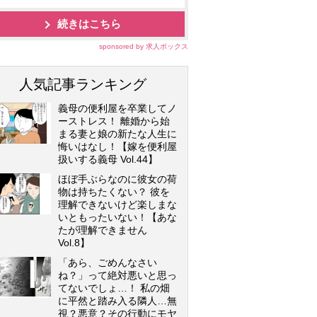
続きはこちら
sponsored by 求人ボックス
人気記事ランキング
義母の便利屋を卒業してノ
ーストレス！ 離婚から始
まる妻と娘の新たな人生に
悔いはなし！【嫁を便利屋
扱いする義母 Vol.44】
ほぼ手ぶらなのに彼女の荷
物は持ちたくない？ 彼を
理解できないけど楽しまな
いともったいない！【あな
たが理解できません
Vol.8】
「あら、ごめんなさい
ね？」って絶対悪いと思っ
てないでしょ…！ 私の畑
に平然と踏み入る隣人…無
視？悪意？その行動にモヤ