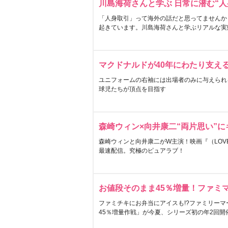
川島海荷さんと学ぶ 日常に潜む“人
「人身取引」って海外の話だと思ってませんか
起きています。川島海荷さんと学ぶリアルな実
マクドナルドが40年にわたり支え
ユニフォームの右袖には出場者のみに与えられ
球児たちが頂点を目指す
森崎ウィン×向井康二“両片思い”
森崎ウィンと向井康二がW主演！映画『（LOVE S
最速配信。究極のピュアラブ！
お値段そのまま45％増量！ファミ
ファミチキにお弁当にアイスも!?ファミリーマ
45％増量作戦」が今夏、シリーズ初の年2回開