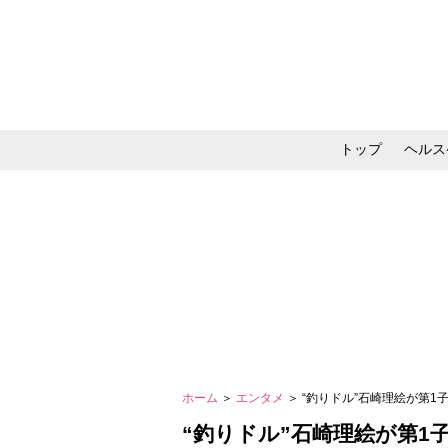
トップ
ヘルス
メイク・コスメ・スキ
ホーム
＞
エンタメ
＞ “釣りドル”石崎理絵が第
“釣りドル”石崎理絵が第1