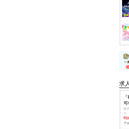
求
「
可
株
ろ
時給
アル