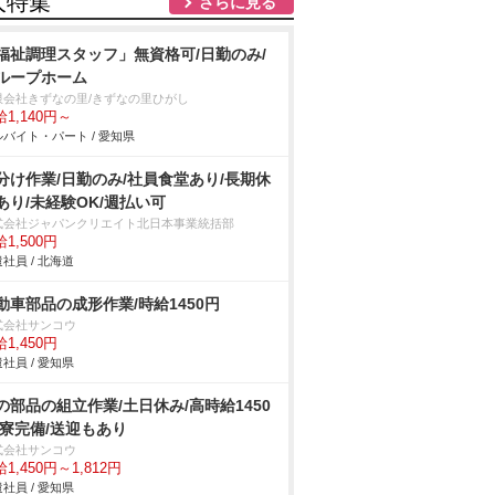
人特集
さらに見る
福祉調理スタッフ」無資格可/日勤のみ/
ループホーム
限会社きずなの里/きずなの里ひがし
1,140円～
バイト・パート / 愛知県
分け作業/日勤のみ/社員食堂あり/長期休
あり/未経験OK/週払い可
式会社ジャパンクリエイト北日本事業統括部
1,500円
社員 / 北海道
動車部品の成形作業/時給1450円
式会社サンコウ
1,450円
社員 / 愛知県
の部品の組立作業/土日休み/高時給1450
/寮完備/送迎もあり
式会社サンコウ
1,450円～1,812円
社員 / 愛知県