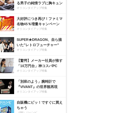
る男子の純情ラブに胸キュン
オリコンタイアップ特集
大好評につき再び！ファミマ
名物45％増量キャンペーン
オリコンタイアップ特集
SUPER★DRAGON、自ら描
いた”レトロフューチャー”
オリコンタイアップ特集
【驚愕】メーカー社員が推す
「10万円台」神コスパPC
オリコンタイアップ特集
「別班のよう」腕時計で
『VIVANT』の世界観再現
オリコンタイアップ特集
自販機にピッ！ですぐに買え
ちゃう
（PR）ジハンピ