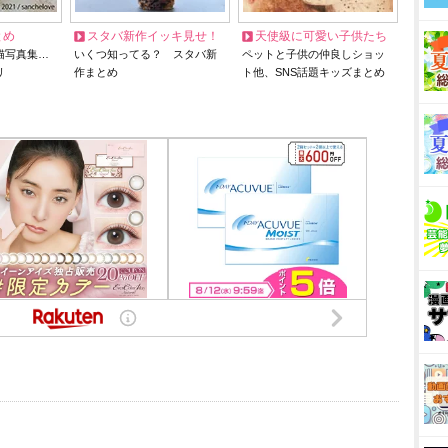
とめ
スタバ新作イッキ見せ！
天使級に可愛い子供たち
猫写真集…
いくつ知ってる？ スタバ新
ペットと子供の仲良しショッ
リ
作まとめ
ト他、SNS話題キッズまとめ