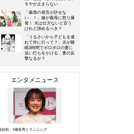
モヤが止まらない
「義母の発言が許せな
い…！」嫁が義母に怒り爆
発！ 夫は仕方ないと言う
けれど諦めるべき？
「うるさいから子どもを連
れて外に行って？」夫が睡
眠3時間でボロボロの妻に
追い打ちをかける…妻の反
撃なるか？
エンタメニュース
坂絵莉、4歳長男とランニング