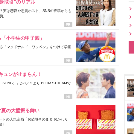
身取引”のリアル
？実は恋愛や悪質ホスト、SNSの投稿からも
態。
る「小学生の甲子園」
る「マクドナルド・ワッペン」をつけて学童
にキュンが止まらん！
ONG）』が8／５よりJ:COM STREAMで
マ夏の大盤振る舞い
ートの人気企画「お値段そのまま おかわり
催！