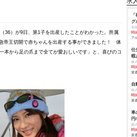
求
「
グ
有
（36）が9日、第1子を出産したことがわかった。所属
時給
アル
緊急帝王切開で赤ちゃんを出産する事ができました！ 体
仕
の毛一本から足の爪まで全てが愛おしいです」と、喜びのコ
暇
株
時給
派遣
自
株
時給
派遣
車
円
株
時給
派遣