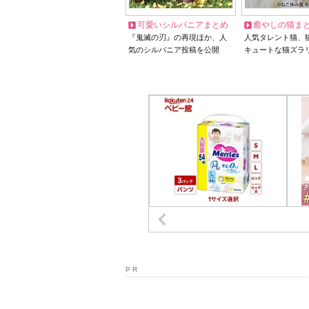
可愛いシルバニアまとめ
癒やしの猫ま
『鬼滅の刃』の再現ほか、人
人気タレント猫、
気のシルバニア投稿を公開
キュートな猫ズラ
P R