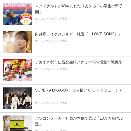
マクドナルドが40年にわたり支える「小学生の甲子
園」
オリコンタイアップ特集
向井康二イケメンすぎ！純愛『（LOVE SONG）』
オリコンタイアップ特集
デカすぎ都市伝説発生!?ファミマ45％増量作戦再来
オリコンタイアップ特集
SUPER★DRAGON、自ら描いた”レトロフューチャ
ー”
オリコンタイアップ特集
パソコンメーカー社員が本気で選ぶ「10万円台PC3
選」
オリコンタイアップ特集