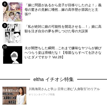
「嫁に問題があるから息子が目移りしたのよ！」義
母の驚きの見解に唖然…嫁の高学歴が原因だと主
張!?
「私が絶対に娘の可能性を開花させる…！」娘に高
額を注ぎ自分の夢を押しつけた母の大誤算
夫が闇堕ちした瞬間…これまで嫌味なヤツらが媚び
へつらう姿は滑稽だな！【母親ならすべてを許さな
いとダメですか？ Vol.28】
eltha イチオシ特集
川島海荷さんと学ぶ 日常に潜む“人身取引”のリアル
オリコンタイアップ特集