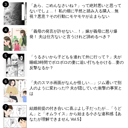
「あら、ごめんなさいね？」って絶対悪いと思って
ないでしょ…！ 私の畑に平然と踏み入る隣人…無
視？悪意？その行動にモヤモヤが止まらない
「義母の発言が許せない…！」嫁が義母に怒り爆
発！ 夫は仕方ないと言うけれど諦めるべき？
「うるさいから子どもを連れて外に行って？」夫が
睡眠3時間でボロボロの妻に追い打ちをかける…妻の
反撃なるか？
「夫のスマホ画面がなんか怪しい…」ジム通いで別
人のように変わった!? 夫が隠していた衝撃の事実と
は
結婚前提の付き合いに喜ぶよし子だったが…「うど
ん」と「オムライス」から始まる小さな違和感【あ
なたが理解できません Vol.5】