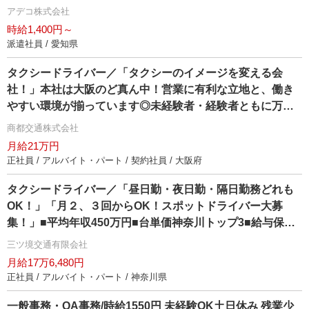
アデコ株式会社
時給1,400円～
派遣社員 / 愛知県
タクシードライバー／「タクシーのイメージを変える会
社！」本社は大阪のど真ん中！営業に有利な立地と、働き
すい環境が揃っています◎未経験者・経験者ともに万全
のサポート体制でお待ちしております！
商都交通株式会社
月給21万円
正社員 / アルバイト・パート / 契約社員 / 大阪府
タクシードライバー／「昼日勤・夜日勤・隔日勤務どれも
OK！」「月２、３回からOK！スポットドライバー大募
集！」■平均年収450万円■台単価神奈川トップ3■給与保障2
ヶ月35万円■高収入のヒケツは都内と違う「リピーターの多
三ツ境交通有限会社
さ」「安定した営業」ができるから！
月給17万6,480円
正社員 / アルバイト・パート / 神奈川県
一般事務・OA事務/時給1550円 未経験OK土日休み 残業少