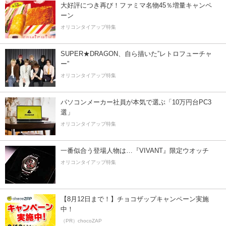
大好評につき再び！ファミマ名物45％増量キャンペ
ーン
オリコンタイアップ特集
SUPER★DRAGON、自ら描いた”レトロフューチャ
ー”
オリコンタイアップ特集
パソコンメーカー社員が本気で選ぶ「10万円台PC3
選」
オリコンタイアップ特集
一番似合う登場人物は…『VIVANT』限定ウオッチ
オリコンタイアップ特集
【8月12日まで！】チョコザップキャンペーン実施
中！
（PR）chocoZAP