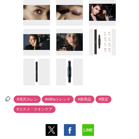
#滝沢カレン
#elthaトレンド
#新商品
#限定
#コスメ・スキンケア