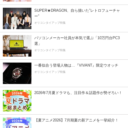
SUPER★DRAGON、自ら描いた”レトロフューチャ
ー”
オリコンタイアップ特集
パソコンメーカー社員が本気で選ぶ「10万円台PC3
選」
オリコンタイアップ特集
一番似合う登場人物は…『VIVANT』限定ウオッチ
オリコンタイアップ特集
2026年7月夏ドラマも、注目作＆話題作が勢ぞろい！
【夏アニメ2026】7月期夏の新アニメを一挙紹介！