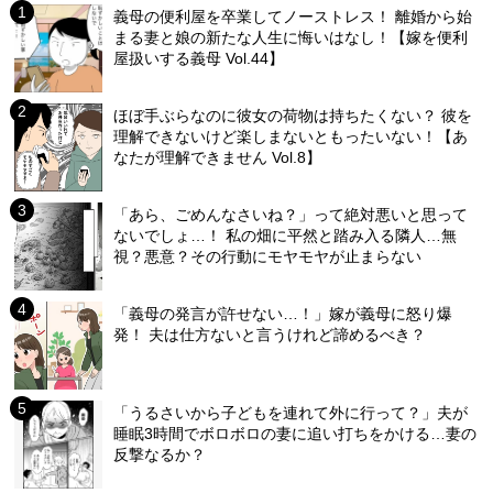
義母の便利屋を卒業してノーストレス！ 離婚から始
まる妻と娘の新たな人生に悔いはなし！【嫁を便利
屋扱いする義母 Vol.44】
ほぼ手ぶらなのに彼女の荷物は持ちたくない？ 彼を
理解できないけど楽しまないともったいない！【あ
なたが理解できません Vol.8】
「あら、ごめんなさいね？」って絶対悪いと思って
ないでしょ…！ 私の畑に平然と踏み入る隣人…無
視？悪意？その行動にモヤモヤが止まらない
「義母の発言が許せない…！」嫁が義母に怒り爆
発！ 夫は仕方ないと言うけれど諦めるべき？
「うるさいから子どもを連れて外に行って？」夫が
睡眠3時間でボロボロの妻に追い打ちをかける…妻の
反撃なるか？