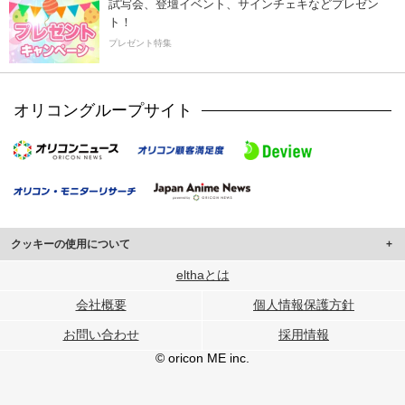
試写会、登壇イベント、サインチェキなどプレゼン
ト！
プレゼント特集
オリコングループサイト
クッキーの使用について
このサイトでは Cookie を使用して、ユーザーに合わせたコンテンツや広告の
elthaとは
表示、ソーシャル メディア機能の提供、広告の表示回数やクリック数の測定を
会社概要
個人情報保護方針
行っています。
また、ユーザーによるサイトの利用状況についても情報を収集し、ソーシャル
お問い合わせ
採用情報
メディアや広告配信、データ解析の各パートナーに提供しています。
各パートナーは、この情報とユーザーが各パートナーに提供した他の情報や、
© oricon ME inc.
ユーザーが各パートナーのサービスを使用したときに収集した他の情報を組み
合わせて使用することがあります。