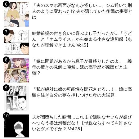
「夫のスマホ画面がなんか怪しい…」ジム通いで別
人のように変わった!? 夫が隠していた衝撃の事実と
は
結婚前提の付き合いに喜ぶよし子だったが…「うど
ん」と「オムライス」から始まる小さな違和感【あ
なたが理解できません Vol.5】
「嫁に問題があるから息子が目移りしたのよ！」義
母の驚きの見解に唖然…嫁の高学歴が原因だと主
張!?
「私が絶対に娘の可能性を開花させる…！」娘に高
額を注ぎ自分の夢を押しつけた母の大誤算
夫が闇堕ちした瞬間…これまで嫌味なヤツらが媚び
へつらう姿は滑稽だな！【母親ならすべてを許さな
いとダメですか？ Vol.28】