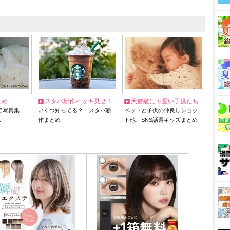
とめ
スタバ新作イッキ見せ！
天使級に可愛い子供たち
猫写真集…
いくつ知ってる？ スタバ新
ペットと子供の仲良しショッ
リ
作まとめ
ト他、SNS話題キッズまとめ