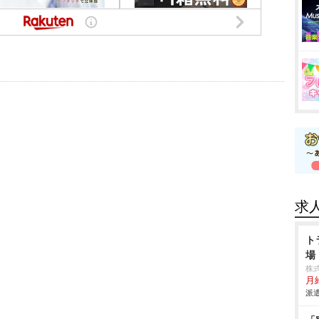
求
ト
場
株
月
派遣