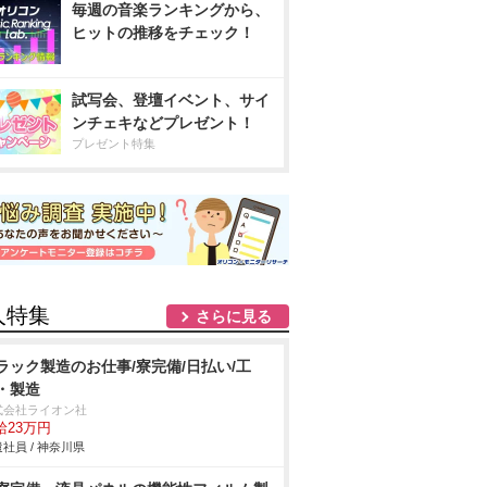
毎週の音楽ランキングから、
ヒットの推移をチェック！
試写会、登壇イベント、サイ
ンチェキなどプレゼント！
プレゼント特集
人特集
さらに見る
ラック製造のお仕事/寮完備/日払い/工
・製造
式会社ライオン社
給23万円
社員 / 神奈川県