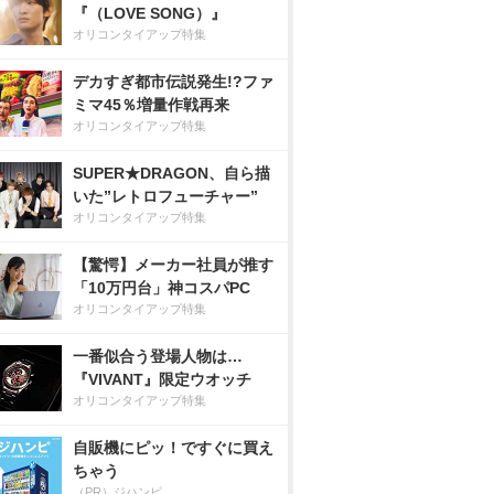
『（LOVE SONG）』
オリコンタイアップ特集
デカすぎ都市伝説発生!?ファ
ミマ45％増量作戦再来
オリコンタイアップ特集
SUPER★DRAGON、自ら描
いた”レトロフューチャー”
オリコンタイアップ特集
【驚愕】メーカー社員が推す
「10万円台」神コスパPC
オリコンタイアップ特集
一番似合う登場人物は…
『VIVANT』限定ウオッチ
オリコンタイアップ特集
自販機にピッ！ですぐに買え
ちゃう
（PR）ジハンピ