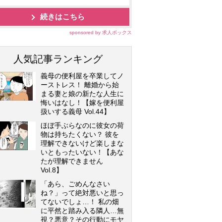
続きはこちら
sponsored by 求人ボックス
人気記事ランキング
義母の便利屋を卒業してノ
ーストレス！ 離婚から始
まる妻と娘の新たな人生に
悔いはなし！【嫁を便利屋
扱いする義母 Vol.44】
ほぼ手ぶらなのに彼女の荷
物は持ちたくない？ 彼を
理解できないけど楽しまな
いともったいない！【あな
たが理解できません
Vol.8】
「あら、ごめんなさい
ね？」って絶対悪いと思っ
てないでしょ…！ 私の畑
に平然と踏み入る隣人…無
視？悪意？その行動にモヤ