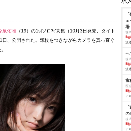
求
「
ェ
場
今泉佑唯
（19）の1stソロ写真集（10月3日発売、タイト
株
時給
31日、公開された。頬杖をつきながらカメラを真っ直ぐ
派遣
た。
ヘ
株式
時給
派遣
歯
医
時給
アル
「
の
株
時給
アル