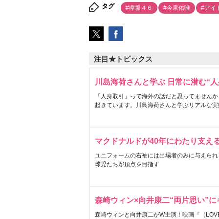
タグ
#欅坂４６
#今泉佑唯
#アイ
注目★トピックス
川島海荷さんと学ぶ 日常に潜む“人
「人身取引」って海外の話だと思ってませんか
起きています。川島海荷さんと学ぶリアルな実
マクドナルドが40年にわたり支え
ユニフォームの右袖には出場者のみに与えられ
球児たちが頂点を目指す
森崎ウィン×向井康二“両片思い”
森崎ウィンと向井康二がW主演！映画『（LOVE S