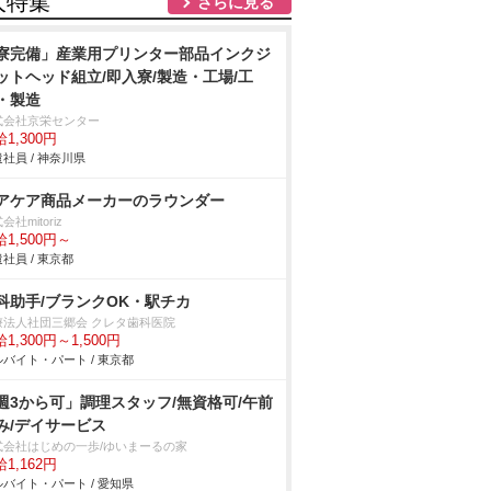
人特集
さらに見る
寮完備」産業用プリンター部品インクジ
ットヘッド組立/即入寮/製造・工場/工
・製造
式会社京栄センター
1,300円
社員 / 神奈川県
アケア商品メーカーのラウンダー
会社mitoriz
1,500円～
社員 / 東京都
科助手/ブランクOK・駅チカ
療法人社団三郷会 クレタ歯科医院
1,300円～1,500円
バイト・パート / 東京都
週3から可」調理スタッフ/無資格可/午前
み/デイサービス
式会社はじめの一歩/ゆいまーるの家
1,162円
バイト・パート / 愛知県