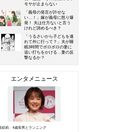
モヤが止まらない
「義母の発言が許せな
い…！」嫁が義母に怒り爆
発！ 夫は仕方ないと言う
けれど諦めるべき？
「うるさいから子どもを連
れて外に行って？」夫が睡
眠3時間でボロボロの妻に
追い打ちをかける…妻の反
撃なるか？
エンタメニュース
坂絵莉、4歳長男とランニング