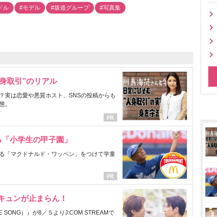
ドル
#モデル
#坂道グループ
#写真集
身取引”のリアル
？実は恋愛や悪質ホスト、SNSの投稿からも
態。
る「小学生の甲子園」
る「マクドナルド・ワッペン」をつけて学童
にキュンが止まらん！
ONG）』が8／５よりJ:COM STREAMで