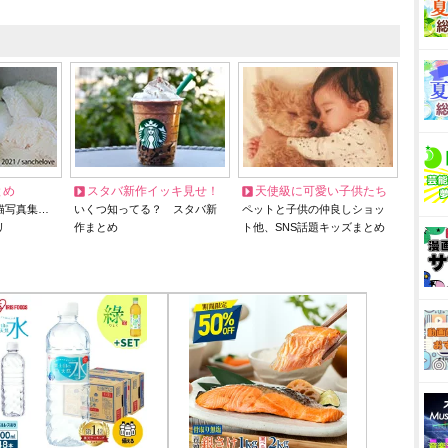
とめ
スタバ新作イッキ見せ！
天使級に可愛い子供たち
猫写真集…
いくつ知ってる？ スタバ新
ペットと子供の仲良しショッ
リ
作まとめ
ト他、SNS話題キッズまとめ