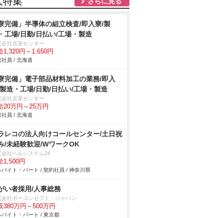
人特集
さらに見る
寮完備」半導体の組立検査/即入寮/製
・工場/日勤/日払い/工場・製造
式会社京栄センター
1,320円～1,650円
社員 / 北海道
寮完備」電子部品材料加工の業務/即入
/製造・工場/日勤/日払い/工場・製造
式会社京栄センター
給20万円～25万円
社員 / 北海道
ラレコの法人向けコールセンター/土日祝
み/未経験歓迎/WワークOK
式会社ベルシステム24
1,500円
バイト・パート / 契約社員 / 神奈川県
がい者採用/人事総務
式会社ボーコンセプト・ジャパン
収380万円～500万円
バイト・パート / 東京都