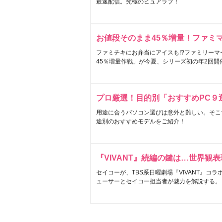
最速配信。究極のピュアラブ！
お値段そのまま45％増量！ファミ
ファミチキにお弁当にアイスも!?ファミリーマ
45％増量作戦」が今夏、シリーズ初の年2回開
プロ厳選！目的別「おすすめPC９
用途に合うパソコン選びは意外と難しい。そこ
途別のおすすめモデルをご紹介！
『VIVANT』続編の鍵は…世界観
セイコーが、TBS系日曜劇場『VIVANT』コ
ューサーとセイコー担当者が魅力を解説する。