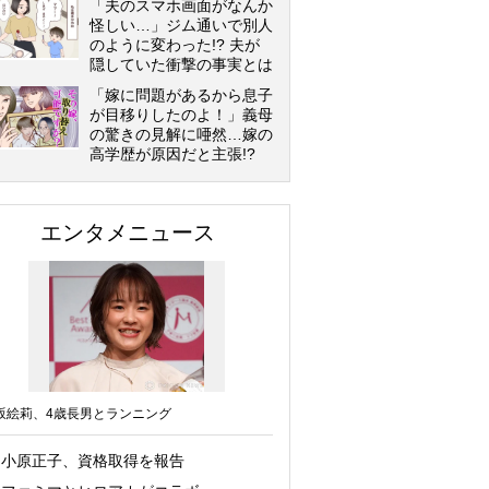
「夫のスマホ画面がなんか
怪しい…」ジム通いで別人
のように変わった!? 夫が
隠していた衝撃の事実とは
「嫁に問題があるから息子
が目移りしたのよ！」義母
の驚きの見解に唖然…嫁の
高学歴が原因だと主張!?
エンタメニュース
坂絵莉、4歳長男とランニング
小原正子、資格取得を報告