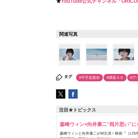
★
YouTube公式チャンネル「ORICO
関連写真
タグ
#平手友梨奈
#欅坂４６
#ア
注目★トピックス
森崎ウィン×向井康二“両片思い”
森崎ウィンと向井康二がW主演！映画『（LOVE S