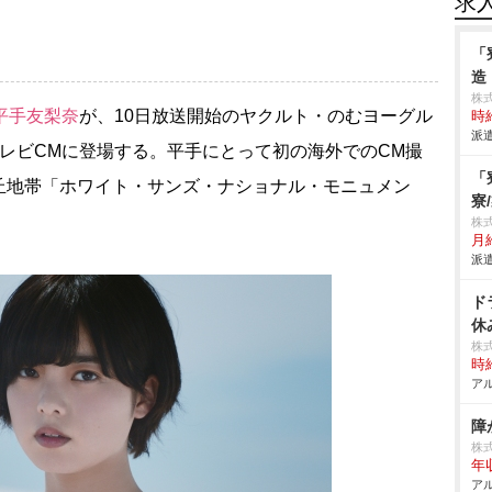
求
「
造
株
平手友梨奈
が、10日放送開始のヤクルト・のむヨーグル
時給
派遣
レビCMに登場する。平手にとって初の海外でのCM撮
「
丘地帯「ホワイト・サンズ・ナショナル・モニュメン
寮
株
月
派遣
ド
休
株
時給
アル
障
株
年
アル