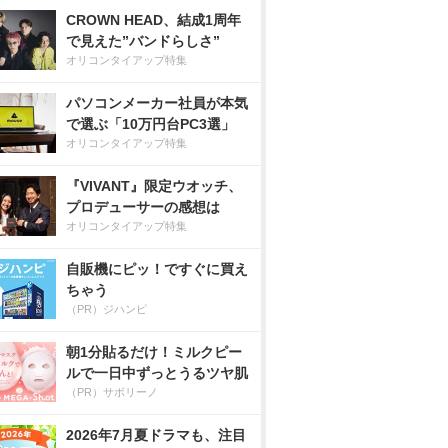
CROWN HEAD、結成1周年
で見えた”バンドらしさ”
オリコンタイアップ特集
パソコンメーカー社員が本気
で選ぶ「10万円台PC3選」
オリコンタイアップ特集
『VIVANT』限定ウオッチ、
プロデューサーの感想は
オリコンタイアップ特集
自販機にピッ！ですぐに買え
ちゃう
（PR）ジハンピ
朝1分貼るだけ！ミルクピー
ルで一日中ずっとうるツヤ肌
（PR）サボリーノ
2026年7月夏ドラマも、注目