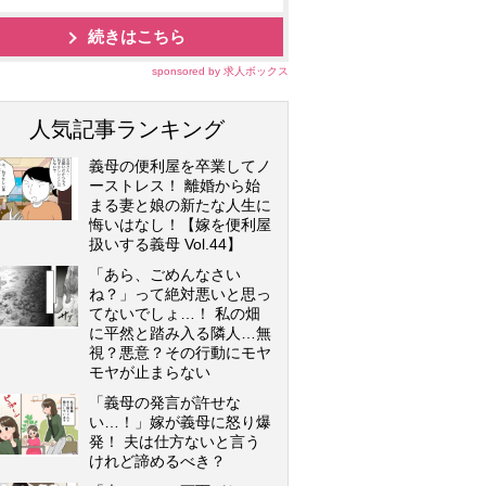
続きはこちら
sponsored by 求人ボックス
人気記事ランキング
義母の便利屋を卒業してノ
ーストレス！ 離婚から始
まる妻と娘の新たな人生に
悔いはなし！【嫁を便利屋
扱いする義母 Vol.44】
「あら、ごめんなさい
ね？」って絶対悪いと思っ
てないでしょ…！ 私の畑
に平然と踏み入る隣人…無
視？悪意？その行動にモヤ
モヤが止まらない
「義母の発言が許せな
い…！」嫁が義母に怒り爆
発！ 夫は仕方ないと言う
けれど諦めるべき？