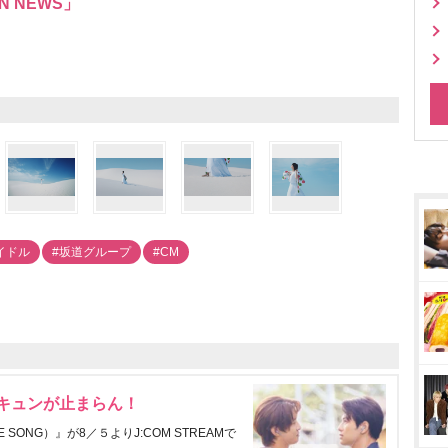
N NEWS」
イドル
#坂道グループ
#CM
にキュンが止まらん！
ONG）』が8／５よりJ:COM STREAMで