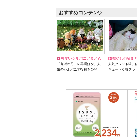
おすすめコンテンツ
可愛いシルバニアまとめ
癒やしの猫ま
『鬼滅の刃』の再現ほか、人
人気タレント猫、
気のシルバニア投稿を公開
キュートな猫ズラ