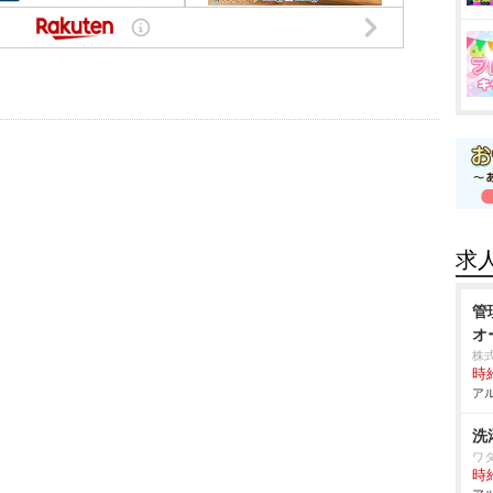
求
管
オ
株
時給
アル
洗
ワ
時給