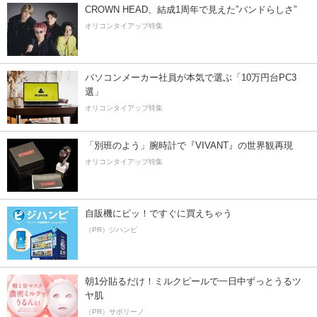
CROWN HEAD、結成1周年で見えた”バンドらしさ”
オリコンタイアップ特集
パソコンメーカー社員が本気で選ぶ「10万円台PC3
選」
オリコンタイアップ特集
「別班のよう」腕時計で『VIVANT』の世界観再現
オリコンタイアップ特集
自販機にピッ！ですぐに買えちゃう
（PR）ジハンピ
朝1分貼るだけ！ミルクピールで一日中ずっとうるツ
ヤ肌
（PR）サボリーノ