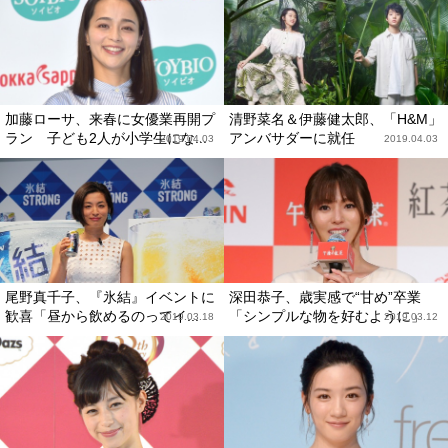
加藤ローサ、来春に女優業再開プ
清野菜名＆伊藤健太郎、「H&M」
ラン 子ども2人が小学生にな...
アンバサダーに就任
2019.04.03
2019.04.03
尾野真千子、『氷結』イベントに
深田恭子、歳実感で“甘め”卒業
歓喜「昼から飲めるのってイ...
「シンプルな物を好むように」
2019.03.18
2019.03.12