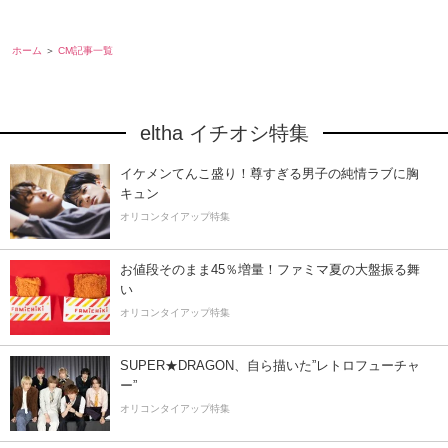
ホーム
CM記事一覧
eltha イチオシ特集
イケメンてんこ盛り！尊すぎる男子の純情ラブに胸
キュン
オリコンタイアップ特集
お値段そのまま45％増量！ファミマ夏の大盤振る舞
い
オリコンタイアップ特集
SUPER★DRAGON、自ら描いた”レトロフューチャ
ー”
オリコンタイアップ特集