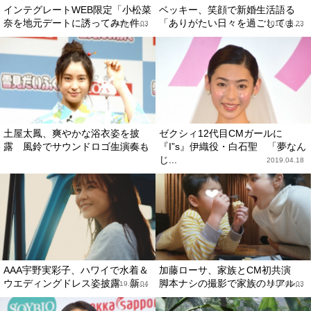
インテグレートWEB限定「小松菜
ベッキー、笑顔で新婚生活語る
奈を地元デートに誘ってみた件...
「ありがたい日々を過ごしてま...
2019.07.03
2019.05.23
土屋太鳳、爽やかな浴衣姿を披
ゼクシィ12代目CMガールに
露 風鈴でサウンドロゴ生演奏も
『I”s』伊織役・白石聖 「夢なん
2019.05.21
じ...
2019.04.18
AAA宇野実彩子、ハワイで水着＆
加藤ローサ、家族とCM初共演
ウエディングドレス姿披露 新...
脚本ナシの撮影で家族のリアル...
2019.04.04
2019.04.03