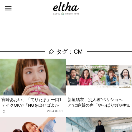
タグ：CM
宮崎あおい、「てりたま」一口1
新垣結衣、別人級“ベリショヘ
テイクOKで「NGを出せばよか
ア”に絶賛の声「やっぱりガッキ...
2023.02.08
っ...
2024.03.01