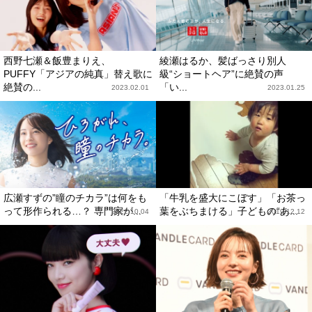
西野七瀬＆飯豊まりえ、
綾瀬はるか、髪ばっさり別人
PUFFY「アジアの純真」替え歌に
級“ショートヘア”に絶賛の声
絶賛の...
「い...
2023.02.01
2023.01.25
広瀬すずの”瞳のチカラ”は何をも
「牛乳を盛大にこぼす」「お茶っ
って形作られる…？ 専門家が...
葉をぶちまける」子どもの“あ...
2022.10.04
2019.12.12