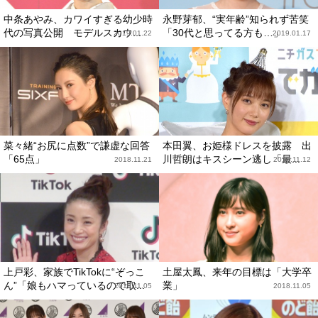
中条あやみ、カワイすぎる幼少時
永野芽郁、“実年齢”知られず苦笑
代の写真公開 モデルスカウ...
「30代と思ってる方も…」
2019.01.22
2019.01.17
菜々緒“お尻に点数”で謙虚な回答
本田翼、お姫様ドレスを披露 出
「65点」
川哲朗はキスシーン逃し「最...
2018.11.21
2018.11.12
上戸彩、家族でTikTokに“ぞっこ
土屋太鳳、来年の目標は「大学卒
ん”「娘もハマっているので取...
業」
2018.11.05
2018.11.05