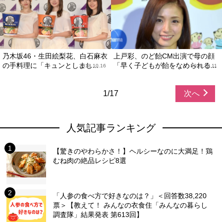
乃木坂46・生田絵梨花、白石麻衣
上戸彩、のど飴CM出演で母の顔
の手料理に「キュンとしまし...
「早く子どもが飴をなめられる...
2018.10.16
2018.10.11
1/17
次へ
人気記事ランキング
【驚きのやわらかさ！】ヘルシーなのに大満足！鶏
むね肉の絶品レシピ8選
「人参の食べ方で好きなのは？」＜回答数38,220
票＞【教えて！ みんなの衣食住「みんなの暮らし
調査隊」結果発表 第613回】