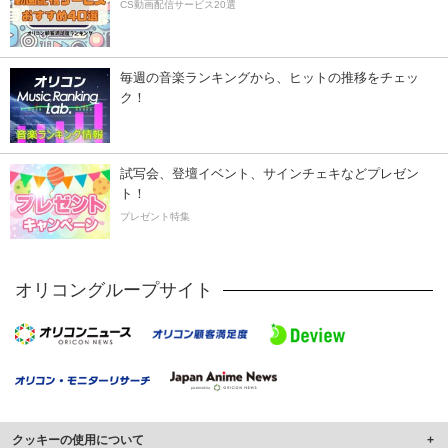
CS動画配信サービス20選
毎週の音楽ランキングから、ヒットの推移をチェッ
ク！
試写会、登壇イベント、サインチェキなどプレゼン
ト！
プレゼント特集
オリコングループサイト
クッキーの使用について